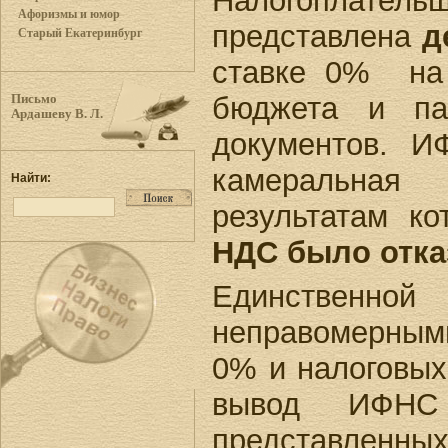
Налогопла
Афоризмы и юмор
представлена
д
Старый Екатеринбург
ставке 0% на
бюджета и па
Письмо
Ардашеву В. Л.
документов. 
камеральна
Найти:
результатам к
НДС было отка
Единственной
неправомерным
0% и налоговых
вывод ИФНС 
представленны