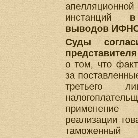
апелляционн
инстанций
в
выводов ИФНС
Суды согла
представител
о том, что фак
за поставленные
третьего л
налогоплат
применение
реализации тов
таможенный