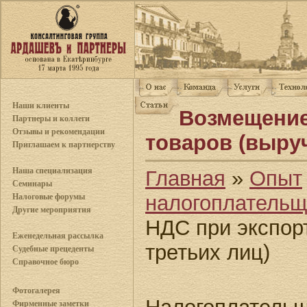
Наши клиенты
Возмещение
Партнеры и коллеги
Отзывы и рекомендации
товаров (выруч
Приглашаем к партнерству
Наша специализация
Главная
»
Опыт
Семинары
налогоплательщ
Налоговые форумы
Другие мероприятия
НДС при экспорт
Еженедельная рассылка
третьих лиц)
Судебные прецеденты
Справочное бюро
Фотогалерея
Фирменные заметки