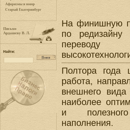
Афоризмы и юмор
Старый Екатеринбург
На финишную 
Письмо
по редизайну
Ардашеву В. Л.
перевод
высокотехнолог
Найти:
Полтора года 
работа, направ
внешнего вида
наиболее оптим
и полезного
наполнения.