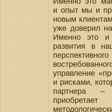
Именно это мас
и опыт мы и п
новым клиентам
уже доверил на
Именно это и
развития в на
перспекти
востребованн
управление «п
и рисками, кото
партнера –
приобрет
методологиче