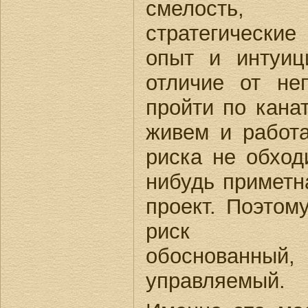
смелость,
стратегические
опыт и интуиц
отличие от не
пройти по кана
живем и работа
риска не обход
нибудь приметн
проект. Поэтом
риск проф
обоснованны
управляемый.