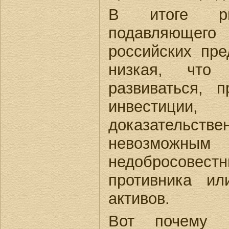
В итоге ры
подавляюще
российских пре
низкая, что
развиваться, 
инвестиции
доказательст
невозмож
недобросов
противника и
активов.
Вот почему 