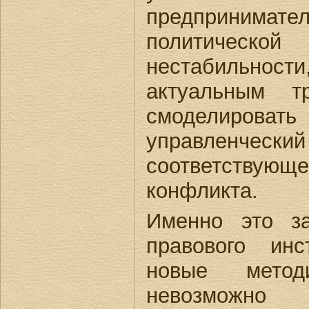
предпринима
политическо
нестабильност
актуальным т
смоделироват
управле
соответствующег
конфликта.
Именно это з
правового инс
новые метод
невозможно