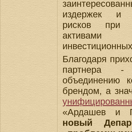
заинтересов
издержек и п
рисков при 
активами
инвестиционных
Благодаря прих
партнера - 
объединению 
брендом, а зна
унифицирован
«Ардашев и П
новый Депар