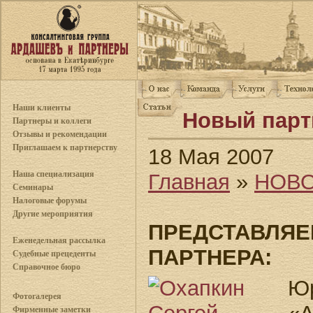
Наши клиенты
Новый парт
Партнеры и коллеги
Отзывы и рекомендации
Приглашаем к партнерству
18 Мая 2007
Наша специализация
Главная
»
НОВ
Семинары
Налоговые форумы
Другие мероприятия
ПРЕДСТАВЛЯЕ
Еженедельная рассылка
ПАРТНЕРА:
Судебные прецеденты
Справочное бюро
Ю
Фотогалерея
Фирменные заметки