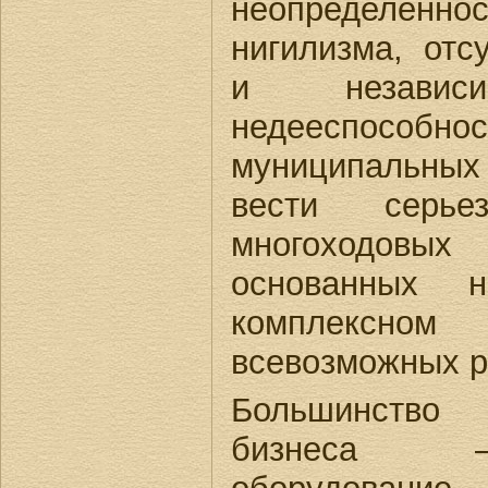
неопределен
нигилизма, отс
и независи
недееспособнос
муниципальных
вести серь
многоходов
основанных 
комплексно
всевозможных р
Большинство
бизнеса –