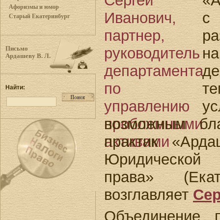
«
Афоризмы и юмор
с
Старый Екатеринбург
р
н
Письмо
Ардашеву В. Л.
де
те
Найти:
у
возможным бл
практик «Ард
Юридической
права» (Екат
возглавляет
Се
Объединение 