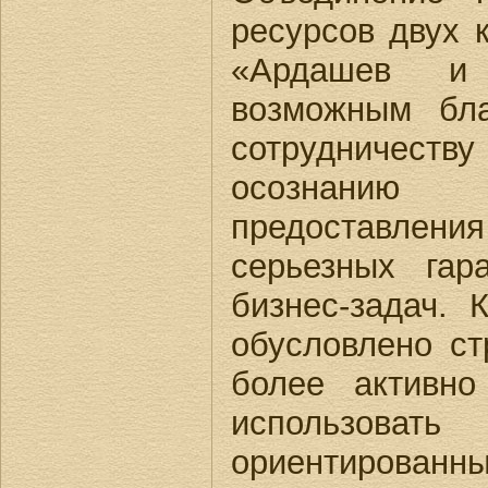
ресурсов двух 
«Ардашев и
возможным бла
сотрудниче
осознанию
предоставлен
серьезных га
бизнес-задач. 
обусловлено ст
более активно
использова
ориентированны