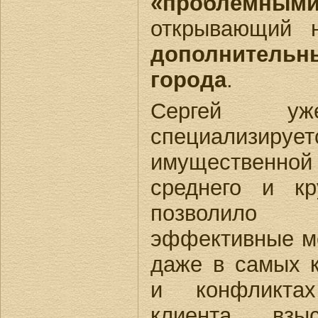
«проблемн
открывающий 
дополнитель
города
.
Сергей у
специализиру
имуществен
среднего и кр
позволило 
эффективные м
даже в самых к
и конфликта
клиента, взы