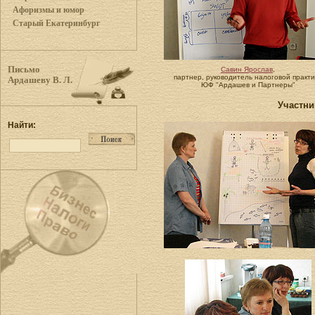
Афоризмы и юмор
Старый Екатеринбург
Письмо
Савин Ярослав
,
партнер, руководитель налоговой практи
Ардашеву В. Л.
ЮФ "Ардашев и Партнеры"
Участни
Найти: