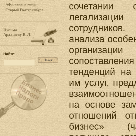
сочетании 
Афоризмы и юмор
Старый Екатеринбург
легализации
сотрудников.
Письмо
Ардашеву В. Л.
анализа особе
организа
Найти:
сопоставлени
тенденций на
им услуг, пре
взаимоотноше
на основе за
отношений от
бизнес» (ч