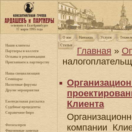
Наши клиенты
Главная
»
О
Партнеры и коллеги
Отзывы и рекомендации
налогоплательщ
Приглашаем к партнерству
Наша специализация
Семинары
Организацион
Налоговые форумы
Другие мероприятия
проектирован
Клиента
Еженедельная рассылка
Судебные прецеденты
Справочное бюро
Организацион
компании Клие
Фотогалерея
Фирменные заметки