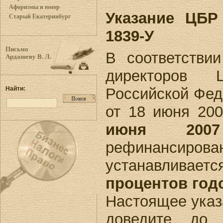
Афоризмы и юмор
Указание ЦБР
Старый Екатеринбург
1839-У
Письмо
В соответстви
Ардашеву В. Л.
директоров Ц
Российской Фед
Найти:
от 18 июня 200
июня 200
рефинансиров
устанавлива
процентов год
Настоящее указ
доведите до 