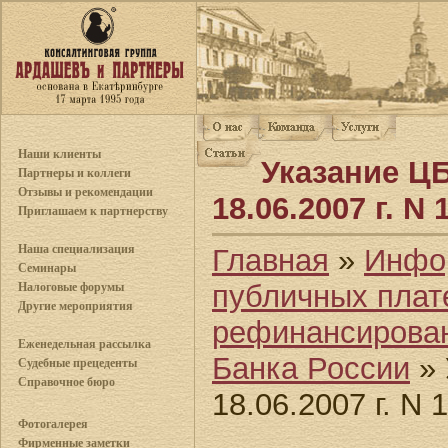
Наши клиенты
Указание ЦБ
Партнеры и коллеги
Отзывы и рекомендации
18.06.2007 г. N 
Приглашаем к партнерству
Наша специализация
Главная
»
Инфо
Семинары
публичных плат
Налоговые форумы
Другие мероприятия
рефинансирован
Еженедельная рассылка
Банка России
» 
Судебные прецеденты
Справочное бюро
18.06.2007 г. N 
Фотогалерея
Фирменные заметки