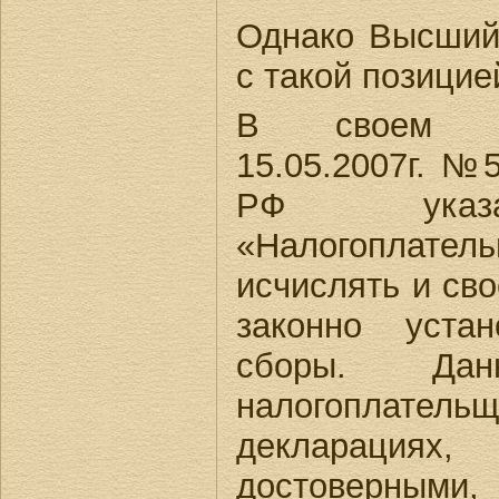
Однако Высший
с такой позицие
В своем По
15.05.2007г. №
РФ указа
«Налогоплатель
исчислять и св
законно уста
сборы. Дан
налогоплател
декларация
достоверн