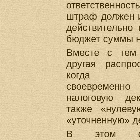
ответственнос
штраф должен и
действительно
бюджет суммы н
Вместе с тем
другая распро
когда нал
своевремен
налоговую де
также «нулеву
«уточненную» д
В этом слу