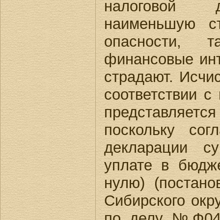
налоговой 
наименьшую с
опасности, 
финансовые инт
страдают. Исчи
соответствии с 
представля
поскольку сог
декларации с
уплате в бюдже
нулю) (постан
Сибирского окру
по делу №Ф04-