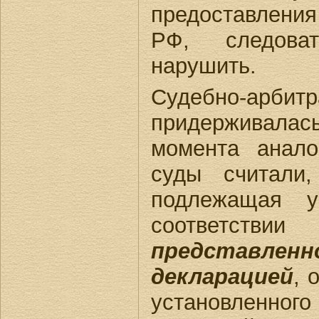
предоставлени
РФ, следова
нарушить.
Судебно-арб
придерживал
момента анало
суды считали
подлежащая 
соответств
представле
декларацией
, 
установленного