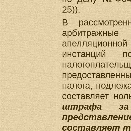
25)).
В рассмотре
арбитражны
апелляционн
инстанций п
налогоплател
предоставленн
налога, подлеж
составляет нол
штрафа за 
представле
составляет т