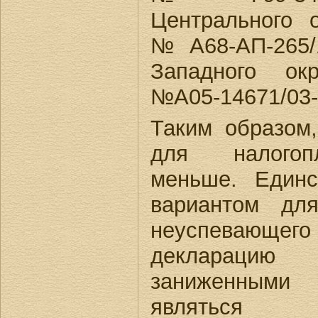
Центрального о
№А68-АП-265/
Западного окр
№А05-14671/03-
Таким образом
для налогоп
меньше. Един
вариантом для
неуспевающе
декларацию
заниженным
являться 