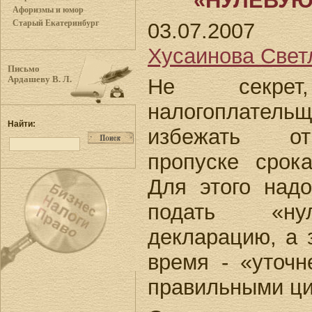
«НУЛЕВУЮ
Афоризмы и юмор
Старый Екатеринбург
03.07.2007
Хусаинова Свет
Письмо
Не секре
Ардашеву В. Л.
налогоплательщ
Найти:
избежать от
пропуске срок
Для этого над
подать «ну
декларацию, а 
время - «уточ
правильными ц