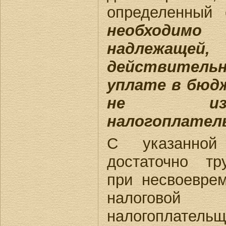
определенный
необходим
надлежащ
действитель
уплате в бюд
не из 
налогоплател
С указанной
достаточно тр
при несвоевре
налогово
налогоплател