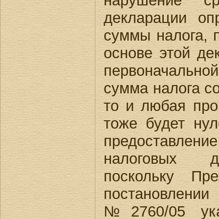
нарушение ср
декларации оп
суммы налога, 
основе этой де
первоначальной
сумма налога со
то и любая про
тоже будет ну
предоставл
налоговых д
поскольку П
постановлени
№2760/05 ука