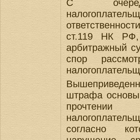
С очеред
налогоплат
ответственнос
ст.119 НК РФ
арбитражный с
спор рассмо
налогоплательщ
Вышеприведен
штрафа основы
прочтении
налогоплатель
согласно ко