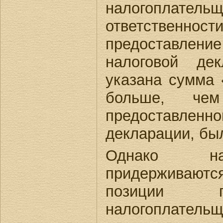
налогоплател
ответственност
предоставле
налоговой де
указана сумма 
больше, че
предоставл
декларации, бы
Однако на
придерживают
позиции п
налогопл