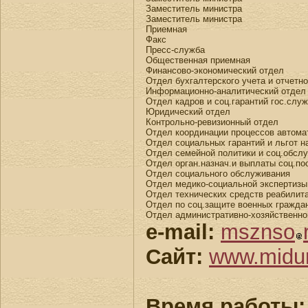
Заместитель министра
Заместитель министра
Приемная
Факс
Пресс-служба
Общественная приемная
Финансово-экономический отдел
Отдел бухгалтерского учета и отчетн
Информационно-аналитический отдел
Отдел кадров и соц.гарантий гос.сл
Юридический отдел
Контрольно-ревизионный отдел
Отдел координации процессов автома
Отдел социальных гарантий и льгот 
Отдел семейной политики и соц.обсл
Отдел орган.назнач.и выплаты соц.по
Отдел социального обслуживания
Отдел медико-социальной экспертизы
Отдел технических средств реабилит
Отдел по соц.защите военных гражда
Отдел административно-хозяйственно
e-mail:
msznso
Сайт:
www.midur
Время работы: