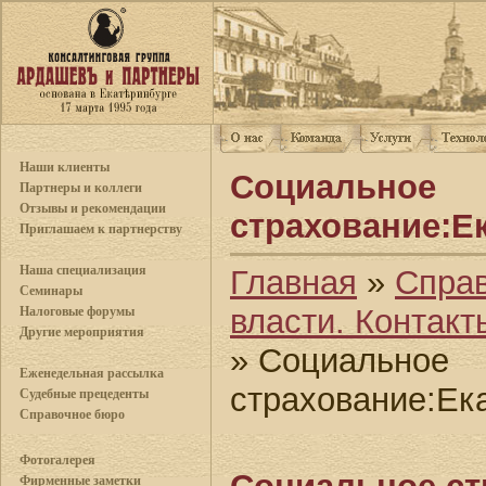
Наши клиенты
Социальное
Партнеры и коллеги
Отзывы и рекомендации
страхование:Е
Приглашаем к партнерству
Наша специализация
Главная
»
Спра
Семинары
власти. Контакт
Налоговые форумы
Другие мероприятия
» Социальное
Еженедельная рассылка
страхование:Ек
Судебные прецеденты
Справочное бюро
Фотогалерея
Фирменные заметки