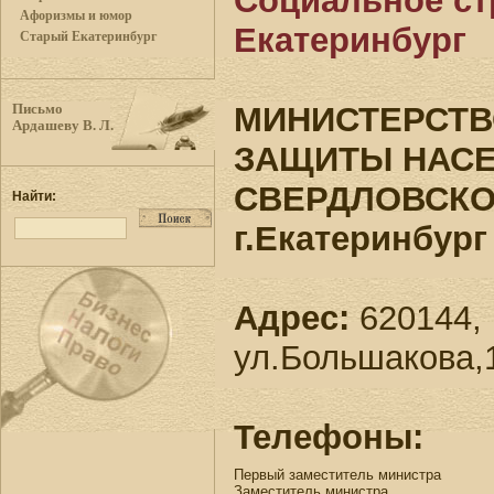
Социальное ст
Афоризмы и юмор
Екатеринбург
Старый Екатеринбург
МИНИСТЕРСТВ
Письмо
Ардашеву В. Л.
ЗАЩИТЫ НАС
СВЕРДЛОВСКО
Найти:
г.Екатеринбург
Адрес:
620144, 
ул.Большакова,
Телефоны:
Первый заместитель министра
Заместитель министра