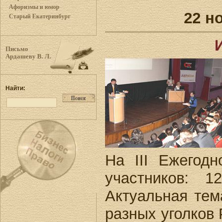
Афоризмы и юмор
22 н
Старый Екатеринбург
Письмо
Ардашеву В. Л.
Найти:
На III Ежегод
участников: 1
Актуальная тем
разных уголков