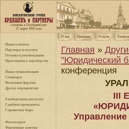
Наши клиенты
Главная
»
Други
Партнеры и коллеги
Отзывы и рекомендации
"Юридический б
Приглашаем к партнерству
конференция
Наша специализация
Семинары
УРАЛ
Налоговые форумы
Другие мероприятия
III
Еженедельная рассылка
«ЮРИДИ
Судебные прецеденты
Справочное бюро
Управление
Фотогалерея
Фирменные заметки