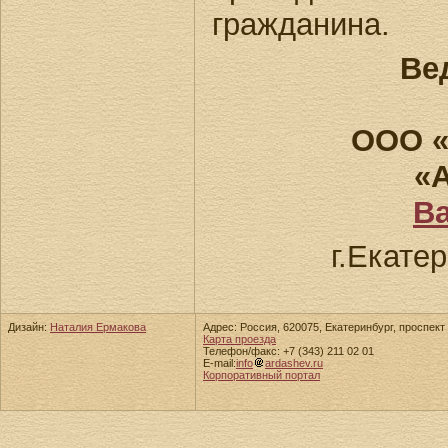
гражданина.
Ве
ООО «
«
В
г.Екатер
Дизайн:
Наталия Ермакова
Адрес: Россия, 620075, Екатеринбург, проспект 
Карта проезда
Телефон/факс: +7 (343) 211 02 01
E-mail:
info
ardashev.ru
Корпоративный портал