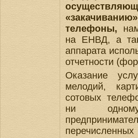
осуществляющ
«закачиванию
телефоны,
нам
на ЕНВД, а та
аппарата исполь
отчетности (фор
Оказание усл
мелодий, карт
сотовых телефо
ни одно
предпринимате
перечисленных в