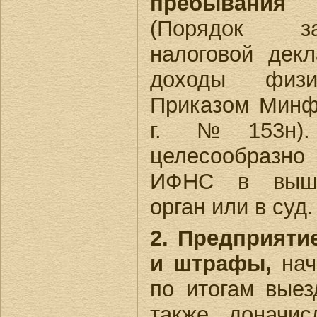
пребывания 
(Порядок з
налоговой дек
доходы физи
Приказом Минф
г. №153н).
целесообразно
ИФНС в выше
орган или в суд.
2. Предприяти
и штрафы,
нач
по итогам выез
также доначис