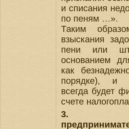
и списания нед
по пеням …».
Таким образо
взыскания задо
пени или шт
основанием дл
как безнадежн
порядке), и 
всегда будет ф
счете налогопл
3. Инди
предпринимате