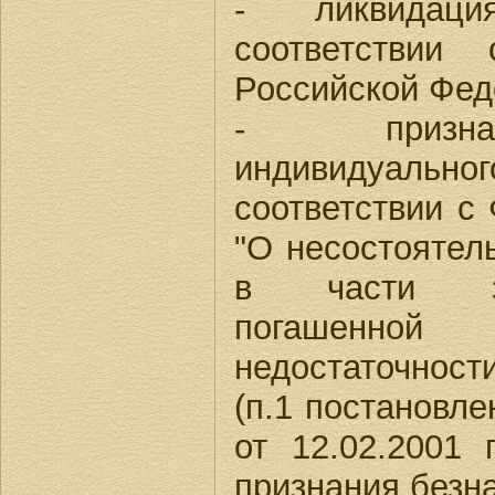
- ликвидац
соответствии 
Российской Фед
- призна
индивидуально
соответствии с
"О несостоятель
в части за
погашенн
недостаточност
(п.1 постановл
от 12.02.2001
признания безн