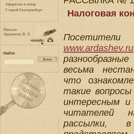
РАССЫЛКА № 113
Афоризмы и юмор
Старый Екатеринбург
Налоговая кон
Письмо
Посетители
Ардашеву В. Л.
www.ardashev.ru
Найти:
разнообразн
весьма неста
что ознакомл
такие вопрос
интересным и
читателей н
рассылки,