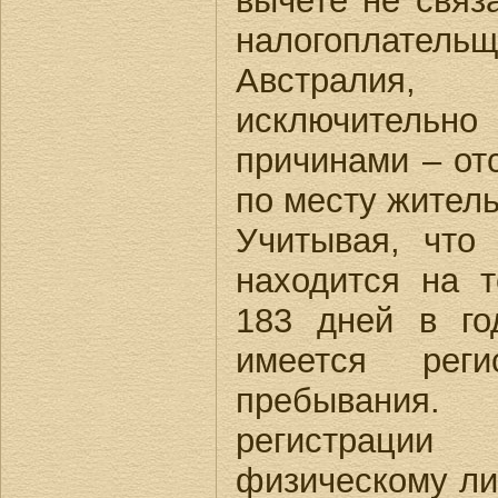
вычете не связ
налогоплател
Австралия
исключител
причинами – от
по месту житель
Учитывая, что
находится на 
183 дней в го
имеется рег
пребывания
регистраци
физическому ли