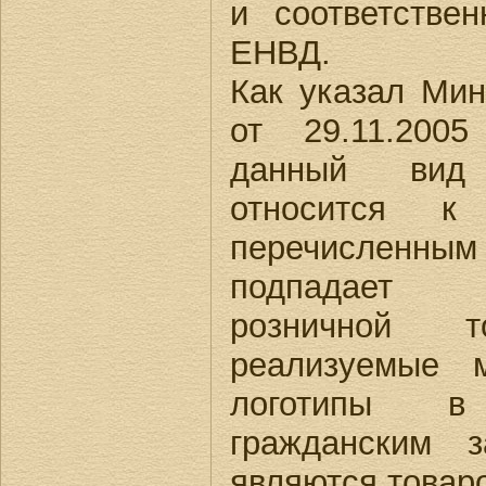
и соответстве
ЕНВД.
Как указал Ми
от 29.11.200
данный вид
относится к
перечислен
подпадает 
розничной то
реализуемые 
логотипы в
гражданским з
являются товар