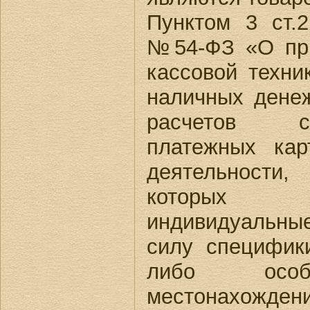
Пунктом 3 ст.2
№54-ФЗ «О при
кассовой техни
наличных денеж
расчетов с
платежных ка
деятельности
которых 
индивидуальны
силу специфик
либо особе
местонахожден