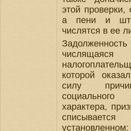
этой проверки, 
а пени и шт
числятся в ее л
Задолженность
числящаяся
налогоплател
которой оказа
силу причин
социального
характера, при
списывает
установленно