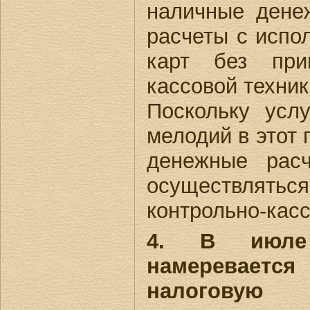
наличные дене
расчеты с испо
карт без при
кассовой техник
Поскольку усл
мелодий в этот 
денежные рас
осуществлят
контрольно-касс
4. В июле
намеревается
налогов