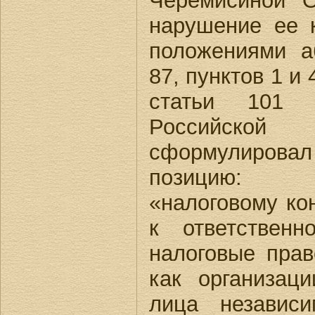
Черемисиной 
нарушение ее 
положениями а
87, пунктов 1 и 
статьи 101 Н
Российск
сформулировал
позицию:
«налоговому ко
к ответствен
налоговые пра
как организац
лица независ