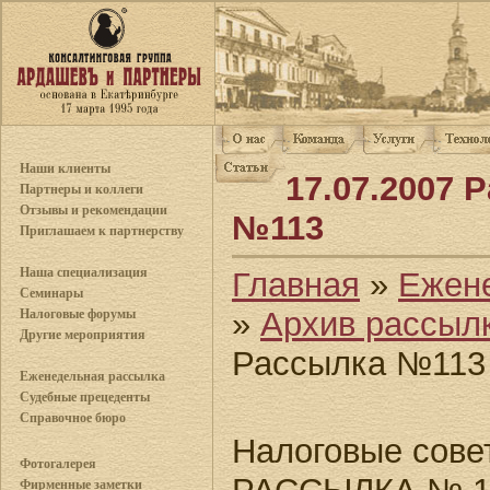
Наши клиенты
17.07.2007 
Партнеры и коллеги
Отзывы и рекомендации
№113
Приглашаем к партнерству
Наша специализация
Главная
»
Ежен
Семинары
»
Архив рассыл
Налоговые форумы
Другие мероприятия
Рассылка №113
Еженедельная рассылка
Судебные прецеденты
Справочное бюро
Налоговые совет
Фотогалерея
Фирменные заметки