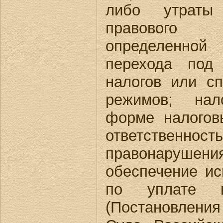
либо утраты
правового 
определенно
перехода под
налогов или с
режимов; нал
форме налогов
ответственн
правонаруше
обеспечение ис
по уплате 
(Постановлен