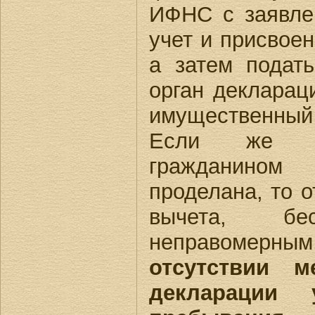
ИФНС с заявле
учет и присвоен
а затем подат
орган декларац
имущественный 
Если же да
гражданино
проделана, то о
вычета, бес
неправомерн
отсутствии м
декларации 