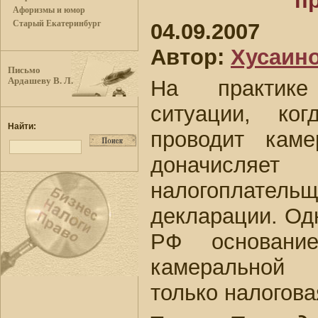
п
Афоризмы и юмор
Старый Екатеринбург
04.09.2007
Автор:
Хусаино
Письмо
На практике
Ардашеву В. Л.
ситуации, ко
Найти:
проводит кам
доначис
налогоплател
декларации. Одн
РФ основани
камеральной 
только налогова