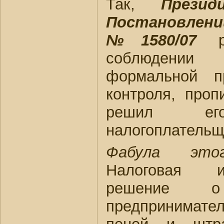
Так,
Прези
Постановлени
№1580/07
ра
соблюдении 
формальной п
контроля, про
решил е
налогоплательщ
Фабула это
Налоговая и
решение 
предпринимате