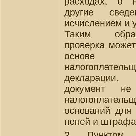
расходах, о 
другие свед
исчислением и у
Таким обра
проверка может
основе п
налогоплате
декларации.
документ не
налогоплат
оснований для 
пеней и штрафа
2. Пунктом