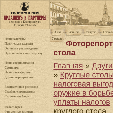
Наши клиенты
Фоторепорт
Партнеры и коллеги
Отзывы и рекомендации
стола
Приглашаем к партнерству
Наша специализация
Главная
»
Други
Семинары
»
Круглые стол
Налоговые форумы
Другие мероприятия
налоговая выго
Еженедельная рассылка
оружие в борьбе
Судебные прецеденты
Справочное бюро
уплаты налогов
Фотогалерея
круглого стола
Фирменные заметки