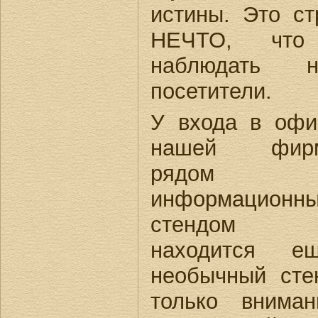
истины. Это с
НЕЧТО, что
наблюдать 
посетители.
У входа в оф
нашей фир
рядом 
информационн
стендом
находится е
необычный сте
только внима