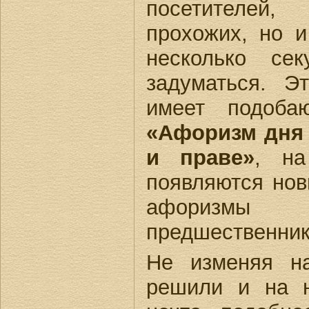
посетителей,
прохожих, но 
несколько се
задуматься. Э
имеет подоба
«Афоризм дня 
и праве»
, на
появляются но
афоризмы 
предшественник
Не изменяя н
решили и на 