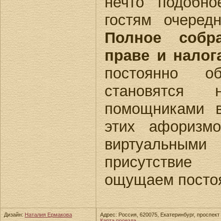
нечто подобн
гостям очере
Полное собр
праве и налог
постоянно о
становятся 
помощниками 
этих афоризм
виртуальными 
присутстви
ощущаем посто
Дизайн:
Наталия Ермакова
Адрес: Россия, 620075, Екатеринбург, проспект 
Карта проезда