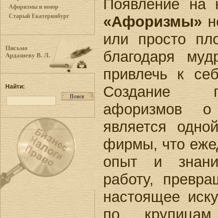
Появление на 
Афоризмы и юмор
Старый Екатеринбург
«Афоризмы»
н
или просто пл
Письмо
благодаря муд
Ардашеву В. Л.
привлечь к се
Создание п
Найти:
афоризмов о
является одно
фирмы, что еже
опыт и знани
работу, превр
настоящее иску
по крупицам