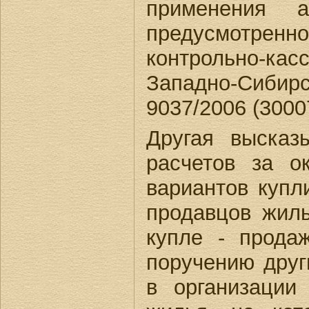
применения ад
предусмотренно
контрольно-ка
Западно-Сибирс
9037/2006 (3000
Другая высказ
расчетов за о
вариантов купл
продавцов жил
купле - прода
поручению друг
в организации