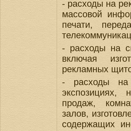
- расходы на р
массовой инфо
печати, пере
телекоммуникац
- расходы на 
включая изго
рекламных щито
- расходы на 
экспозициях, 
продаж, комн
залов, изготов
содержащих ин