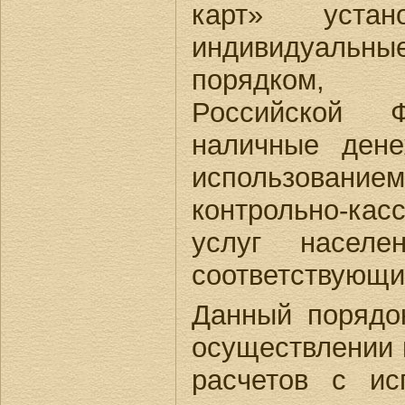
карт» уста
индивидуальные
порядком, о
Российской Ф
наличные дене
использование
контрольно-ка
услуг насел
соответствующих
Данный порядо
осуществлении 
расчетов с ис