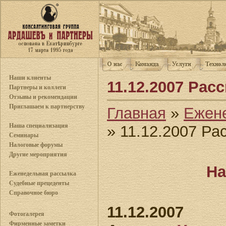
Наши клиенты
11.12.2007 Рас
Партнеры и коллеги
Отзывы и рекомендации
Приглашаем к партнерству
Главная
»
Ежен
Наша специализация
» 11.12.2007 Р
Семинары
Налоговые форумы
Другие мероприятия
На
Еженедельная рассылка
Судебные прецеденты
Справочное бюро
11.12.2007
Фотогалерея
Фирменные заметки