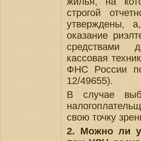
жилья, на кот
строгой отчет
утверждены, а
оказание риэл
средствами д
кассовая техни
ФНС России по
12/49655).
В случае выб
налогоплательщ
свою точку зрен
2. Можно ли у