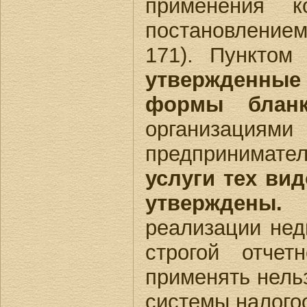
применения ко
постановление
171). Пунктом
утвержденны
формы бланк
организац
предпринимат
услуги тех ви
утверждены.
У
реализации не
строгой отчет
применять нель
системы налого