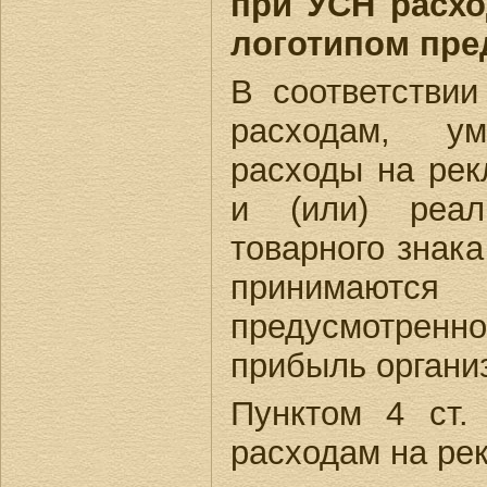
при УСН расхо
логотипом пре
В соответствии
расходам, у
расходы на рек
и (или) реали
товарного знак
принимаютс
предусмотрен
прибыль организ
Пунктом 4 ст.
расходам на рек