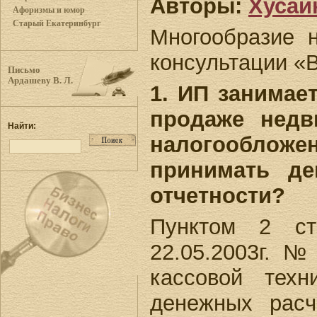
Авторы:
Хусаи
Афоризмы и юмор
Старый Екатеринбург
Многообразие н
консультации «
Письмо
Ардашеву В. Л.
1. ИП занимае
продаже недв
Найти:
налогооблож
принимать де
отчетности?
Пунктом 2 ст
22.05.2003г. 
кассовой техн
денежных расч