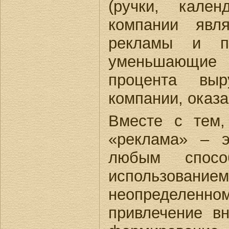
(ручки, кален
компании явл
рекламы и п
уменьшающие
процента выр
компании, оказа
Вместе с тем,
«реклама» – э
любым спос
использовани
неопределенно
привлечение в