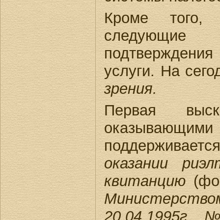
Кроме того,
следующие о
подтверждения
услуги. На сег
зрения.
Первая выска
оказывающи
поддерживает
оказании риэл
квитанцию
(фо
Министерст
20.04.1995г. 