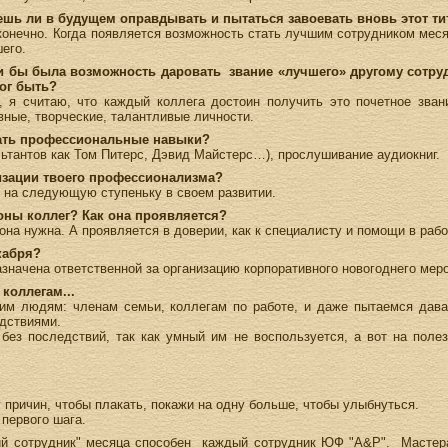
ешь ли в будущем оправдывать и пытаться завоевать вновь этот ти
 конечно. Когда появляется возможность стать лучшим сотрудником мес
его.
ли бы была возможность даровать звание «лучшего» другому сотруд
ог быть?
, я считаю, что каждый коллега достоин получить это почетное звани
ные, творческие,
талантливые личности.
вать профессиональные навыки?
ультантов как Том Питерс, Дэвид Майстерс…), прослушивание аудиокниг.
лизации твоего профессионализма?
я на следующую ступеньку в своем развитии.
оны коллег? Как она проявляется?
она нужна. А проявляется в доверии, как к специалисту и помощи в рабо
кабря?
начена ответственной за организацию корпоративного новогоднего мер
 коллегам...
им людям: членам семьи, коллегам по работе, и даже пытаемся дават
дствиями.
я без последствий, так как умный им не воспользуется, а вот на пол
 причин, чтобы плакать, покажи на одну больше, чтобы улыбнуться.
 первого шага.
й сотрудник" месяца способен каждый сотрудник ЮФ "A&P". Мастера