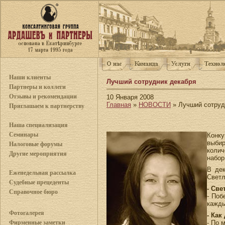
Наши клиенты
Лучший сотрудник декабря
Партнеры и коллеги
Отзывы и рекомендации
10 Января 2008
Главная
»
НОВОСТИ
» Лучший сотруд
Приглашаем к партнерству
Наша специализация
Семинары
Конку
выби
Налоговые форумы
колич
Другие мероприятия
набор
В де
Еженедельная рассылка
Светл
Судебные прецеденты
- Све
Справочное бюро
- Поб
кажды
Фотогалерея
- Как
- По 
Фирменные заметки