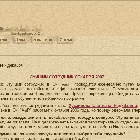
ник декабря
ЛУЧШИЙ СОТРУДНИК ДЕКАБРЯ 2007
рс "Лучший сотрудник" в ЮФ "A&P" проводится ежемесячно путем ан
рает самого достойного и эффективного работника. Победителем
ество голосов за 4 недели месяца. Призы – переходящее Свидетельс
 книг или обучение по выбранной программе.
кабре лучшим сотрудником стала
Хусаинова Светлана Радифовна,
ана в ЮФ "A&P" работает с октября 2006 года, но победу одержала впе
тлана, ожидалали ли ты декабрьскую победу в конкурсе "Лучший со
еду не ожидала. Наш департамент находится территориально отдельно 
й сотрудник может увидеть и оценить результаты работы Налогового д
 думаешь, за какие заслуги коллектив выбрал тебя «лучшей»?
моему мнению, за качество выполненной работы.