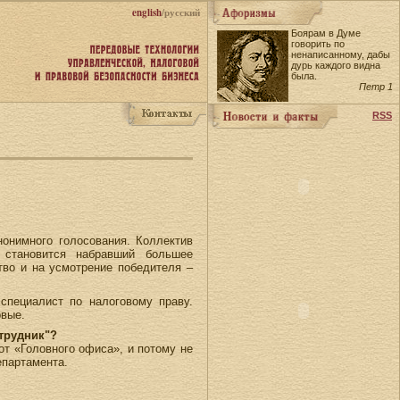
english
/русский
Боярам в Думе
говорить по
ненаписанному, дабы
дурь каждого видна
была.
Петр 1
RSS
онимного голосования. Коллектив
 становится набравший большее
тво и на усмотрение победителя –
специалист по налоговому праву.
рвые.
трудник"?
от «Головного офиса», и потому не
епартамента.