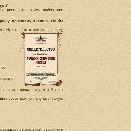
тул?
яца, появляется стимул добиваться
нику, по твоему мнению, кто бы
е. Это те, кто стремится вперед,
те.
оприятия.
ь советы начальству, что бывает
езный совет можно получить самую
 рождает стремление, старание и