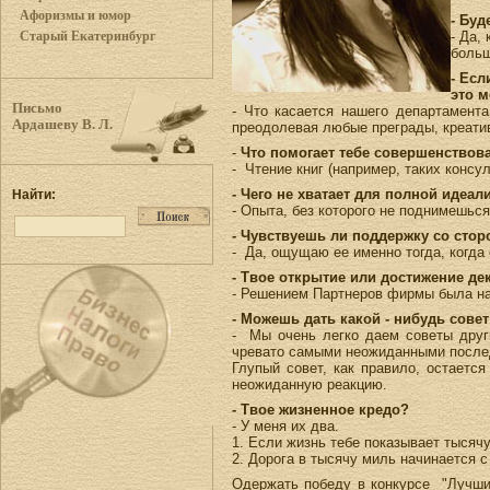
Афоризмы и юмор
- Буд
- Да,
Старый Екатеринбург
больш
- Ес
это м
Письмо
- Что касается нашего департамента
Ардашеву В. Л.
преодолевая любые преграды, креатив
-
Что помогает тебе совершенство
- Чтение книг (например, таких конс
- Чего не хватает для полной идеа
Найти:
- Опыта, без которого не поднимешьс
- Чувствуешь ли поддержку со стор
- Да, ощущаю ее именно тогда, когда 
- Твое открытие или достижение де
- Решением Партнеров фирмы была наз
- Можешь дать какой - нибудь совет
- Мы очень легко даем советы друг
чревато самыми неожиданными после
Глупый совет, как правило, остаетс
неожиданную реакцию.
- Твое жизненное кредо?
- У меня их два.
1. Если жизнь тебе показывает тысячу
2. Дорога в тысячу миль начинается с
Одержать победу в конкурсе "Лучши