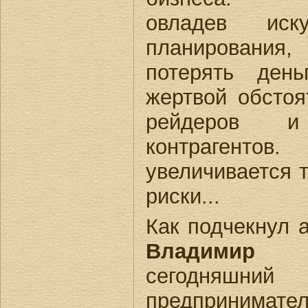
овладев иск
планирования
потерять ден
жертвой обстоя
рейдеров и 
контрагенто
увеличивается т
риски...
Как подчекнул 
Владимир 
сегодняшни
предпринимате