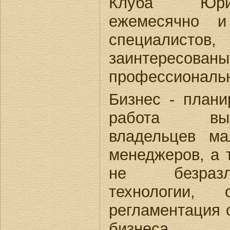
Клуба Юрис
ежемесячно и
специали
заинтересов
профессиональн
Бизнес - плани
работа выз
владельцев ма
менеджеров, а т
не безразл
технологии,
регламентация 
бизнеса.