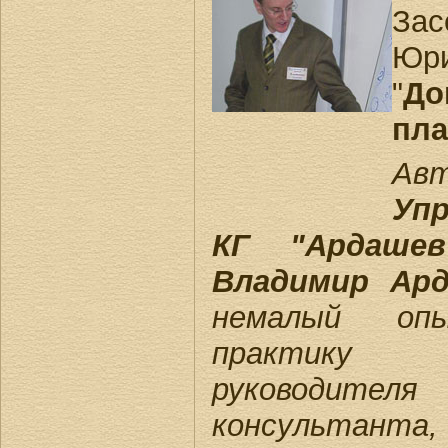
Зас
Юри
"
До
пла
Ав
Уп
КГ "Ардаше
Владимир Ар
немалый оп
практику п
руководител
консультанта