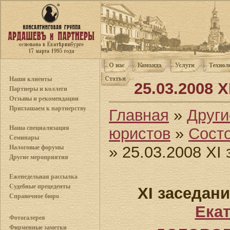
Наши клиенты
25.03.2008 
Партнеры и коллеги
Отзывы и рекомендации
Приглашаем к партнерству
Главная
»
Други
Наша специализация
юристов
»
Сост
Семинары
» 25.03.2008 XI
Налоговые форумы
Другие мероприятия
Еженедельная рассылка
Судебные прецеденты
ХI заседан
Справочное бюро
Ека
Фотогалерея
Фирменные заметки