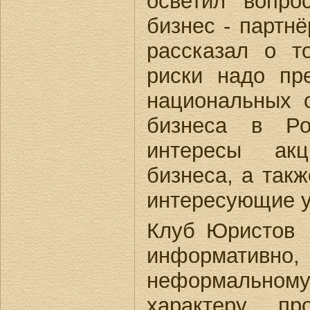
осветил вопро
бизнес - партнё
рассказал о т
риски надо пр
национальных 
бизнеса в Ро
интересы ак
бизнеса, а такж
интересующие у
Клуб Юристов
информати
неформальном
характеру пр