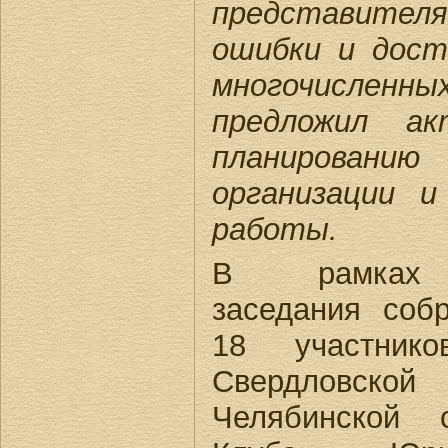
представител
ошибки и дост
многочисле
предложил а
планирован
организации и
работы.
В рамках
заседания соб
18 участник
Свердловск
Челябинской 