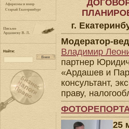
ДОГОВОР
Афоризмы и юмор
Старый Екатеринбург
ПЛАНИРО
г. Екатеринбу
Письмо
Ардашеву В. Л.
Модератор-ве
Владимир Леон
Найти:
партнер Юриди
«Ардашев и Пар
консультант, эк
праву, налогоо
ФОТОРЕПОРТА
25 