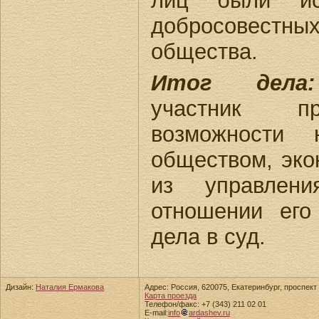
лиц были ис
добросовес
общества.
Итог дела:
участник п
возможности 
обществом, эко
из управлени
отношении его
дела в суд.
Дизайн:
Наталия Ермакова
Адрес: Россия, 620075, Екатеринбург, проспект 
Карта проезда
Телефон/факс: +7 (343) 211 02 01
E-mail:
info
ardashev.ru