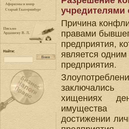
Разрешение ко
Афоризмы и юмор
учредителями 
Старый Екатеринбург
Причина конфли
Письмо
правами бывшег
Ардашеву В. Л.
предприятия, к
является одним
Найти:
предприятия.
Злоупотреб
заключались
хищениях де
имущества 
достижении лич