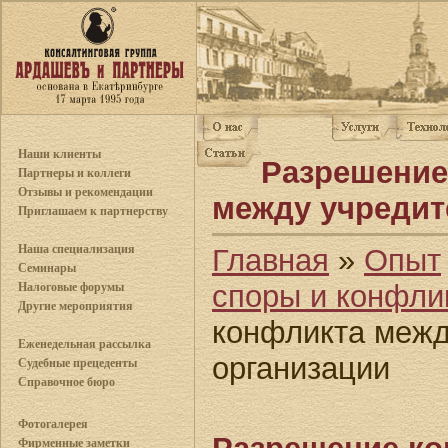
Наши клиенты
Разрешение
Партнеры и коллеги
Отзывы и рекомендации
между учредит
Приглашаем к партнерству
Наша специализация
Главная
»
Опыт
Семинары
споры и конфли
Налоговые форумы
Другие мероприятия
конфликта межд
Еженедельная рассылка
организации
Судебные прецеденты
Справочное бюро
Фотогалерея
Фирменные заметки