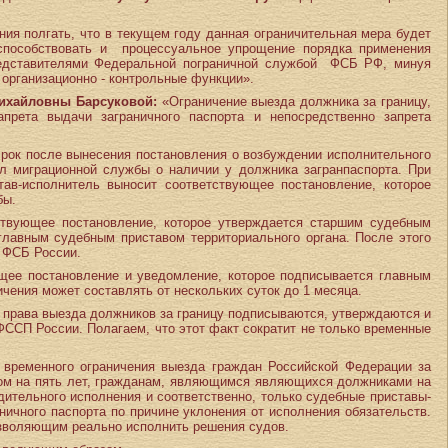
ия полгать, что в текущем году данная ограничительная мера будет
способствовать и процессуальное упрощение порядка применения
представителями Федеральной пограничной службой ФСБ РФ, минуя
 организационно - контрольные функции».
ихайловны Барсуковой:
«Ограничение выезда должника за границу,
прета выдачи заграничного паспорта и непосредственно запрета
срок после вынесения постановления о возбуждении исполнительного
л миграционной службы о наличии у должника загранпаспорта. При
тав-исполнитель выносит соответствующее постановление, которое
бы.
тствующее постановление, которое утверждается старшим судебным
главным судебным приставом территориального органа. После этого
 ФСБ России.
щее постановление и уведомление, которое подписывается главным
ичения может составлять от нескольких суток до 1 месяца.
м права выезда должников за границу подписываются, утверждаются и
ФССП России. Полагаем, что этот факт сократит не только временные
временного ограничения выезда граждан Российской Федерации за
ком на пять лет, гражданам, являющимся являющихся должниками на
ительного исполнения и соответственно, только судебные приставы-
ничного паспорта по причине уклонения от исполнения обязательств.
зволяющим реально исполнить решения судов.