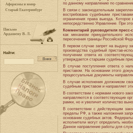
по данному направлению по сравнению
Афоризмы и юмор
В связи с законодательным закрепле
Старый Екатеринбург
востребована судебными приставам
ограничения права выезда. Которое
непосредственно Управление. При это
Письмо
Комментарий руководителя пресс-
Ардашеву В. Л.
как механизм принудительного исп
пересечения границы Российской Фед
В первом случае запрет на выдачу з
производства судебный пристав-исп
Найти:
получении ответа из соответствующ
утверждается старшим судебным прис
В случае поступления ответа о нал
приставом. На основании этого доку
процессуальные документы направляю
В случае исполнения должником сво
судебным приставом и направляет эти
В соответствии с нормами нового зак
направляются в соответствующие орга
рамки, но и увеличит количество вы
В соответствии с действующим зако
пределы РФ, а также наложения запр
основании судебных актов. Федераль
исполнители могут определить необхо
Данное направление работы для служ