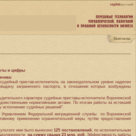
english
/русский
акты и цифры
ачева:
 судебный пристав-исполнитель на законодательном уровне наделен
ыдачу заграничного паспорта, в отношении которых возбуждены
нудительного характера судебные приставы-исполнители Воронежской
ведомственными нормативными актами. По итогам работы за истекший
му исполнению судебных решений".
с Управлением Федеральной миграционной службы по Воронежской
ктивному применению ограничительной меры, путём предоставления
зультате ими было вынесено
125 постановлений
, по исполнительным
задолженности
на сумму свыше 23 млн. руб.
Эффективность работы