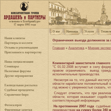
Наши клиенты
Ограничения выезда должников за 
Партнеры и коллеги
Отзывы и рекомендации
Главная
»
Аналитика
»
Мнение экспер
Приглашаем к партнерству
Наша специализация
Комментарий заместителя главного
Семинары
"С 01.02.2008 вступает в силу феде
правом ограничивать выезд гражд
Налоговые форумы
исполнительные производства.
Другие мероприятия
Несмотря на то, что данный институ
области наработали положительный о
Еженедельная рассылка
год можно с уверенностью сказать, ч
Судебные прецеденты
Следует отметить, что при реализ
Справочное бюро
области, которая оказывает содейс
соответствующей информации.
Фотогалерея
На протяжении 2007 года
судебные 
производствам
на сумму более 340 м
Фирменные заметки