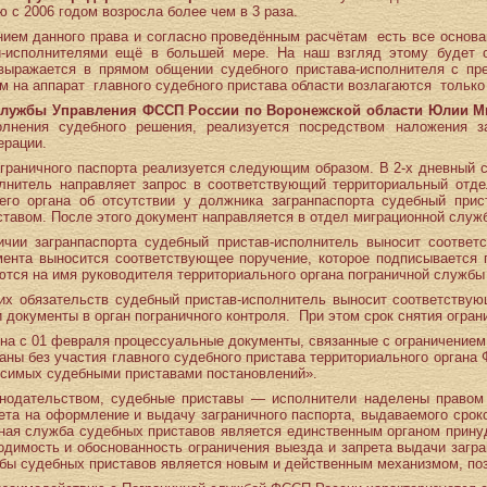
 с 2006 годом возросла более чем в 3 раза.
нием данного права и согласно проведённым расчётам есть все основан
и-исполнителями ещё в большей мере. На наш взгляд этому будет 
 выражается в прямом общении судебного пристава-исполнителя с 
м на аппарат главного судебного пристава области возлагаются только
службы Управления ФССП России по Воронежской области Юлии М
олнения судебного решения, реализуется посредством наложения за
ерации.
аграничного паспорта реализуется следующим образом. В 2-х дневный 
олнитель направляет запрос в соответствующий территориальный отде
его органа об отсутствии у должника загранпаспорта судебный прис
тавом. После этого документ направляется в отдел миграционной служ
ичии загранпаспорта судебный пристав-исполнитель выносит соотве
мента выносится соответствующее поручение, которое подписывается 
тся на имя руководителя территориального органа пограничной службы
их обязательств судебный пристав-исполнитель выносит соответствую
 документы в орган пограничного контроля. При этом срок снятия огран
она с 01 февраля процессуальные документы, связанные с ограничение
ны без участия главного судебного пристава территориального органа 
носимых судебными приставами постановлений».
нодательством, судебные приставы — исполнители наделены правом 
ета на оформление и выдачу заграничного паспорта, выдаваемого сро
ная служба судебных приставов является единственным органом принуд
димость и обоснованность ограничения выезда и запрета выдачи загра
бы судебных приставов является новым и действенным механизмом, по