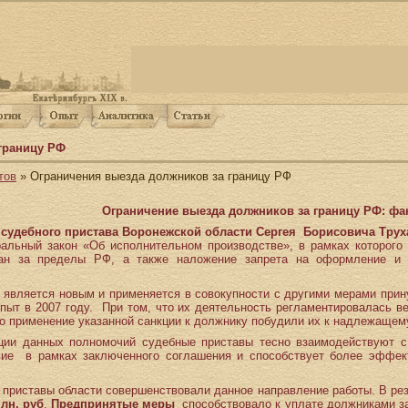
границу РФ
тов
» Ограничения выезда должников за границу РФ
Ограничение выезда должников за границу РФ: ф
 судебного пристава Воронежской области Сергея Борисовича
Трух
ральный закон «Об исполнительном производстве», в рамках которого
ан за пределы РФ, а также наложение запрета на оформление и в
т является новым и применяется в совокупности с другими мерами при
пыт в 2007 году. При том, что их деятельность регламентировалась 
то применение указанной санкции к должнику побудили их к надлежаще
ации данных полномочий судебные приставы тесно взаимодействуют 
твие в рамках заключенного соглашения и способствует более эффе
приставы области совершенствовали данное направление работы. В ре
лн. руб
.
Предпринятые меры
способствовало к уплате должниками 