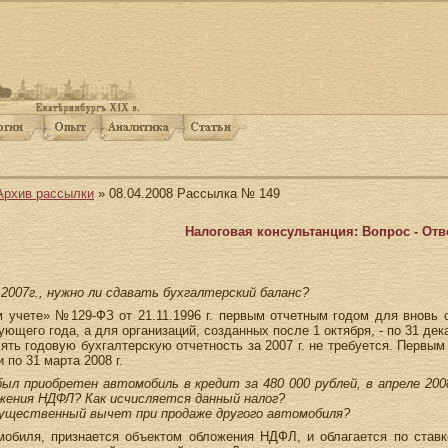
Архив рассылки
» 08.04.2008 Рассылка № 149
Налоговая консультанция: Вопрос - Отв
2007г., нужно ли сдавать бухгалтерский баланс?
м учете» №129-ФЗ от 21.11.1996 г. первым отчетным годом для вновь 
ующего года, а для организаций, созданных после 1 октября, - по 31 де
ять годовую бухгалтерскую отчетность за 2007 г. не требуется. Первым 
 по 31 марта 2008 г.
был приобретен автомобиль в кредит за 480 000 рублей, в апреле 200
жения НДФЛ? Как исчисляется данный налог?
ущественный вычет при продаже другого автомобиля?
мобиля, признается объектом обложения НДФЛ, и облагается по став