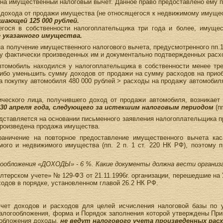
на имущественный налоговый вычет. Данное право предоставлено ему пп
дохода от продажи имущества (не относящегося к недвижимому имущес
шающей 125 000 рублей.
егося в собственности налогоплательщика три года и более, имуще
 указанного имущества.
а получение имущественного налогового вычета, предусмотренного пп.
у фактически произведенных им и документально подтвержденных расхо
 автомобиль находился у налогоплательщика в собственности менее т
либо уменьшить сумму доходов от продажи на сумму расходов на прио
 покупку автомобиля 480 000 рублей > расходы на продажу автомобиля
ического лица, получившего доход от продажи автомобиля, возникает
е 30 апреля года, следующего за истекшим налоговым периодом
(пп
ставляется на основании письменного заявления налогоплательщика пр
произведена продажа имущества.
граничение на повторное предоставление имущественного вычета ка
мого и недвижимого имущества (пп. 2 п. 1 ст. 220 НК РФ), поэтому
ообложения «ДОХОДЫ» - 6 %. Какие документы должна вести организа
галтерском учете» № 129-ФЗ от 21.11.1996г. организации, перешедшие на
ходов в порядке, установленном главой 26.2 НК РФ.
чет доходов и расходов для целей исчисления налоговой базы по у
огообложения, форма и Порядок заполнения которой утверждены Прик
ообложения доходы,
не ведут налогового учета произведенных рас