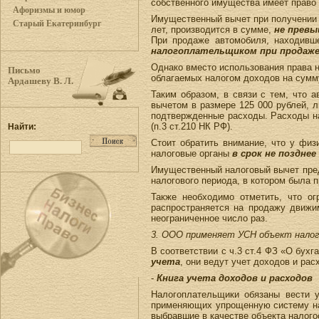
собственного имущества имеет право 
Афоризмы и юмор
Имущественный вычет при получении 
Старый Екатеринбург
лет, производится в сумме,
не превы
При продаже автомобиля, находивш
налогоплательщиком при продаже
Однако вместо использования права н
Письмо
облагаемых налогом доходов на сумм
Ардашеву В. Л.
Таким образом, в связи с тем, что
вычетом в размере 125 000 рублей, 
подтвержденные расходы. Расходы на
(п.3 ст.210 НК РФ).
Найти:
Стоит обратить внимание, что у физ
налоговые органы
в срок не поздне
Имущественный налоговый вычет пред
налогового периода, в котором была 
Также необходимо отметить, что о
распространяется на продажу движи
неограниченное число раз.
3. ООО применяет УСН объект налог
В соответствии с ч.3 ст.4 ФЗ «О бух
учета
, они ведут учет доходов и рас
-
Книга учета доходов и расходов
Налогоплательщики обязаны вести у
применяющих упрощенную систему нал
выбравшие в качестве объекта налог