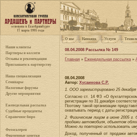
Наши клиенты
08.04.2008 Рассылка № 149
Партнеры и коллеги
Отзывы и рекомендации
Главная
»
Еженедельная рассылка
»
Приглашаем к партнерству
Наша специализация
08.04.2008
Семинары
Автор:
Хусаинова С.Р.
Налоговые форумы
1. ООО зарегистрировано 25 декабря 
Другие мероприятия
Согласно ст. 14 ФЗ «О бухгалтерско
регистрации по 31 декабря соответств
Еженедельная рассылка
Поэтому такой организации представл
охватывать период с даты регистрации
Судебные прецеденты
Справочное бюро
2. Физическим лицом в июне 2005 г. 
продажи автомобиля, объектом обло
Можно ли повторно использовать им
Фотогалерея
Доход, полученный от продажи авто
Фирменные заметки