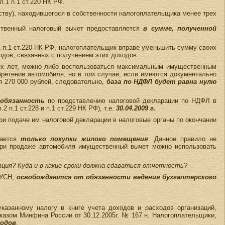
.1 п.1 ст.220 НК РФ.
тву), находившегося в собственности налогоплательщика менее трех
ственный налоговый вычет предоставляется
в сумме, полученной
1 п.1 ст.220 НК РФ, налогоплательщик вправе уменьшить сумму своих
дов, связанных с получением этих доходов.
рех лет, можно либо воспользоваться максимальным имущественным
бретение автомобиля, но в том случае, если имеются документально
 270 000 рублей, следовательно,
база по НДФЛ будет равна нулю
обязанность
по представлению налоговой декларации по НДФЛ в
.2 п.1 ст.228 и п.1 ст.229 НК РФ), т.е.
30.04.2009 г.
и подаче им налоговой декларации в налоговые органы по окончании
сается
только покупки жилого помещения
. Данное правило не
 при продаже автомобиля имущественный вычет можно использовать
ция? Куда и в какие сроки должна сдаваться отчетность?
 УСН,
освобождаются от обязанности ведения бухгалтерского
казанному налогу в книге учета доходов и расходов организаций,
азом Минфина России от 30.12.2005г. № 167 н. Налогоплательщики,
ходов
.