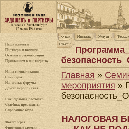
Наши клиенты
Программа_
Партнеры и коллеги
Отзывы и рекомендации
безопасность_
Приглашаем к партнерству
Наша специализация
Главная
»
Семи
Семинары
мероприятия
» 
Налоговые форумы
Другие мероприятия
безопасность_
Еженедельная рассылка
Судебные прецеденты
Справочное бюро
НАЛОГОВАЯ БЕ
Фотогалерея
Фирменные заметки