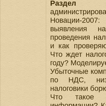
Раздел 
администрирован
Новации-20
выявления н
проведения нал
и как проверя
Что ждет налог
году? Моделиру
Убыточные комп
по НДС, низ
налоговики бор
Что такое в
информации? Ка