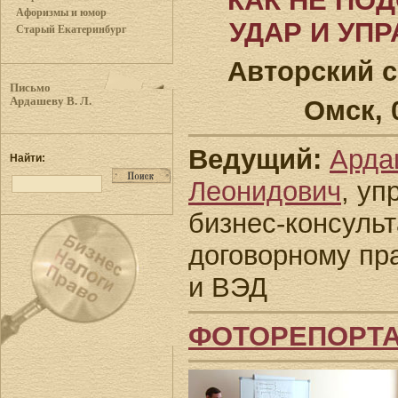
КАК НЕ ПО
Афоризмы и юмор
УДАР И УП
Старый Екатеринбург
Авторский 
Письмо
Омск, 0
Ардашеву В. Л.
Ведущий:
Арда
Найти:
Леонидович
, уп
бизнес-консульт
договорному пр
и ВЭД
ФОТОРЕПОРТА