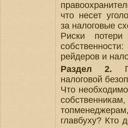
правоохранитель
что несет угол
за налоговые с
Риски потери
собственнос
рейдеров и нало
Раздел 2.
По
налоговой безо
Что необходимо
собственникам,
топменеджерам
главбуху? Кто 