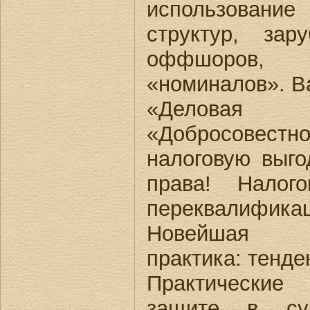
использован
структур, зар
оффшоров, 
«номиналов». В
«Деловая
«Добросовестно
налоговую выго
права! Налог
переквалифика
Новейшая су
практика: тенде
Практически
защите в су