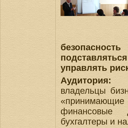
безопасност
подставлят
управлять рис
Аудитория:
«
владельцы биз
«принима
финансовые д
бухгалтеры и на