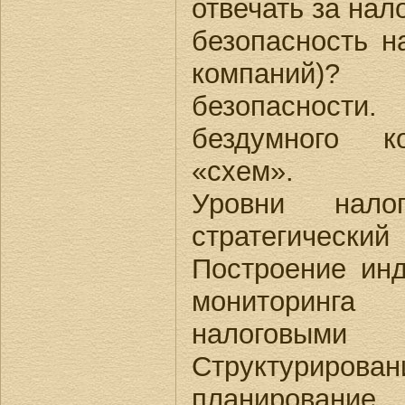
отвечать за нал
безопасность н
компаний)?
безопасност
бездумного к
«схем».
Уровни налог
стратегическ
Построение ин
мониторинг
налогов
Структурир
планирование