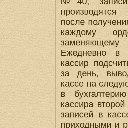
№40, записи
производятся
после получени
каждому ор
заменяющем
Ежедневно в 
кассир подсчит
за день, выво
кассе на следу
в бухгалтери
кассира второй
записей в касс
приходными и 