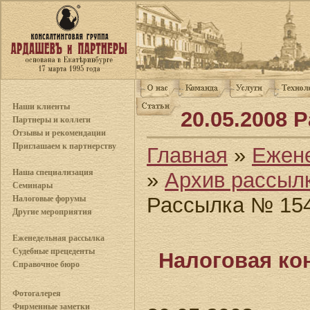
Наши клиенты
20.05.2008 
Партнеры и коллеги
Отзывы и рекомендации
Приглашаем к партнерству
Главная
»
Ежен
Наша специализация
»
Архив рассыл
Семинары
Рассылка № 15
Налоговые форумы
Другие мероприятия
Еженедельная рассылка
Судебные прецеденты
Налоговая ко
Справочное бюро
Фотогалерея
Фирменные заметки