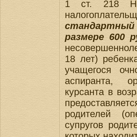
1 ст. 218 
налогоплательщ
стандартный 
размере 600 
несовершенноле
18 лет) ребенк
учащегося оч
аспиранта, ор
курсанта в возр
предоставл
родителей (оп
супругов родит
которых находит