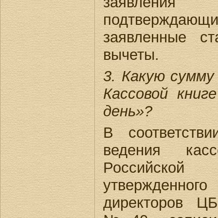
заявления
подтвержд
заявленные ст
вычеты.
3. Какую сумму
Кассовой книг
день»?
В соответств
ведения кас
Российск
утвержденног
директоров ЦБ