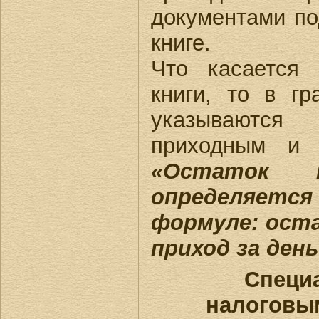
документами по
книге.
Что касается 
книги, то в г
указываютс
приходным и 
«Остаток 
определяет
формуле: оста
приход за день
Специ
налоговым