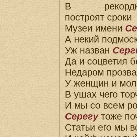
В рекордн
построят сроки
Музеи имени
Се
А некий подмос
Уж назван
Серг
Да и соцветия б
Недаром прозва
У женщин и мол
В ушах чего то
И мы со всем р
Серегу
тоже по
Статьи его мы в