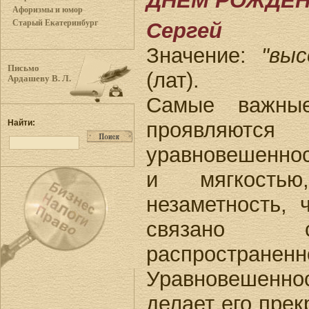
ДНЕМ РОЖДЕН
Афоризмы и юмор
Старый Екатеринбург
Сергей
Значение:
"выс
Письмо
(лат).
Ардашеву В. Л.
Самые важные
проявляютс
Найти:
уравновешенно
и мягкость
незаметность, 
связано с
распростра
Уравновешенн
делает его пре