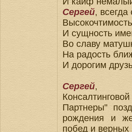
И кайф немалый
Сергей
, всегда
Высокочтимость
И сущность име
Во славу матуш
На радость бли
И дорогим друз
Сергей
, ве
Консалтингово
Партнеры" поз
рождения и же
побед и верных 