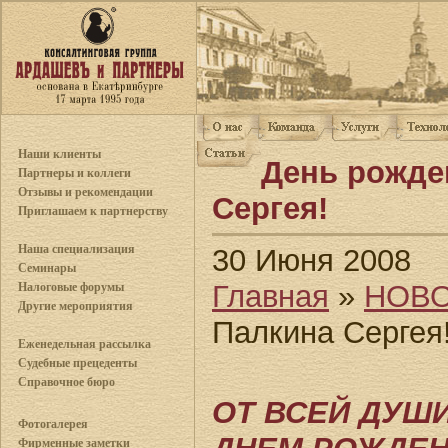
Наши клиенты
День рожде
Партнеры и коллеги
Отзывы и рекомендации
Сергея!
Приглашаем к партнерству
Наша специализация
30 Июня 2008
Семинары
Главная
»
НОВ
Налоговые форумы
Другие мероприятия
Палкина Сергея
Еженедельная рассылка
Судебные прецеденты
Справочное бюро
ОТ ВСЕЙ ДУШ
Фотогалерея
Фирменные заметки