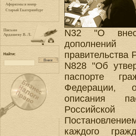
Афоризмы и юмор
Старый Екатеринбург
N32 "О внес
Письмо
Ардашеву В. Л.
дополнений
правительства Р
Найти:
N828 "Об утве
паспорте гра
Федерации, 
описания па
Российско
Постановлением
каждого граж