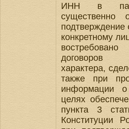
ИНН в пасп
существенно 
подтверждение 
конкретному лиц
востребован
договоров гр
характера, сдел
также при про
информации о
целях обеспеч
пункта 3 ста
Конституции Р