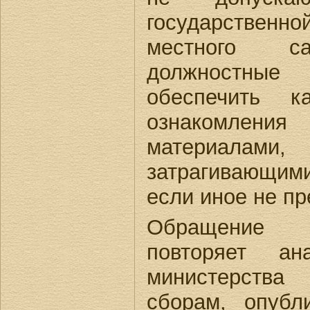
государствен
местного са
должностны
обеспечить к
ознакомлени
материалами
затрагивающими
если иное не пр
Обращение 
повторяет ан
министерств
сборам, опубл