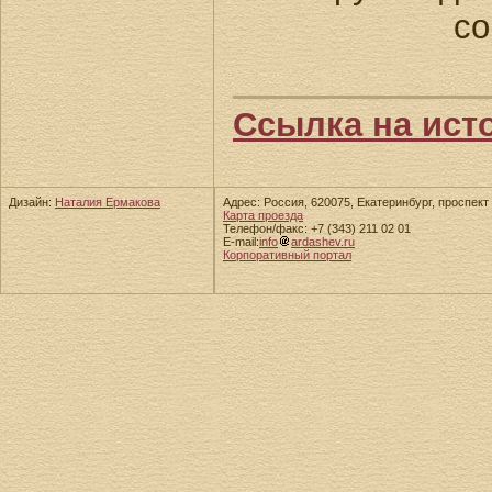
со
Ссылка на ист
Дизайн:
Наталия Ермакова
Адрес: Россия, 620075, Екатеринбург, проспект 
Карта проезда
Телефон/факс: +7 (343) 211 02 01
E-mail:
info
ardashev.ru
Корпоративный портал