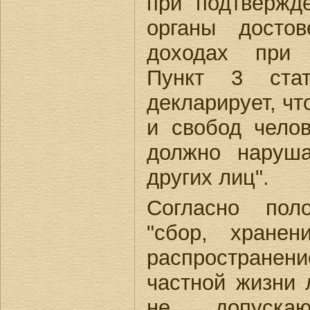
при подтвержд
органы досто
доходах при 
Пункт 3 стат
декларирует, чт
и свобод чело
должно наруш
других лиц".
Согласно пол
"сбор, хранен
распростран
частной жизни 
не допуска