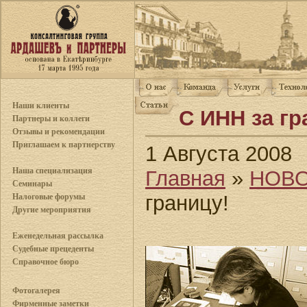
Наши клиенты
С ИНН за гр
Партнеры и коллеги
Отзывы и рекомендации
Приглашаем к партнерству
1 Августа 2008
Наша специализация
Главная
»
НОВ
Семинары
границу!
Налоговые форумы
Другие мероприятия
Еженедельная рассылка
Судебные прецеденты
Справочное бюро
Фотогалерея
Фирменные заметки