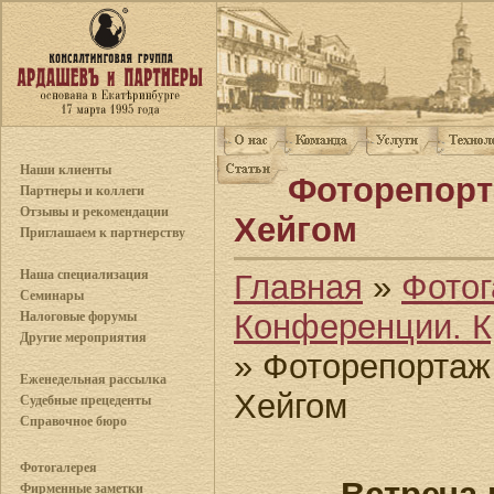
Наши клиенты
Фоторепорт
Партнеры и коллеги
Отзывы и рекомендации
Хейгом
Приглашаем к партнерству
Наша специализация
Главная
»
Фотог
Семинары
Конференции. К
Налоговые форумы
Другие мероприятия
» Фоторепортаж
Еженедельная рассылка
Хейгом
Судебные прецеденты
Справочное бюро
Фотогалерея
Фирменные заметки