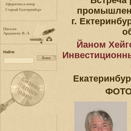
Встреча
Афоризмы и юмор
промышлен
Старый Екатеринбург
г. Ектеринбу
о
Письмо
Ардашеву В. Л.
Йаном Хейг
Инвестиционны
Найти:
Екатеринбург,
ФОТ