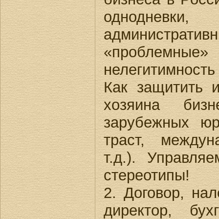
однодневки,
администра
«проблем
нелегитимность 
Как защитить 
хозяина бизн
зарубежных ю
траст, между
т.д.). Управл
стереотипы!
2. Договор, нал
директор, бу