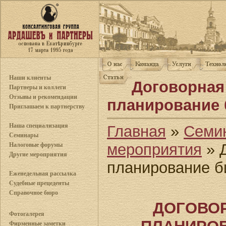
Наши клиенты
Договорная
Партнеры и коллеги
Отзывы и рекомендации
планирование 
Приглашаем к партнерству
Наша специализация
Главная
»
Семи
Семинары
мероприятия
» Д
Налоговые форумы
Другие мероприятия
планирование б
Еженедельная рассылка
Судебные прецеденты
Справочное бюро
ДОГОВОР
Фотогалерея
Фирменные заметки