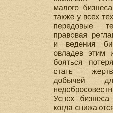
малого бизнеса
также у всех те
передовые т
правовая регла
и ведения би
овладев этим 
бояться потер
стать жертв
добычей д
недобросовес
Успех бизнеса 
когда снижаются