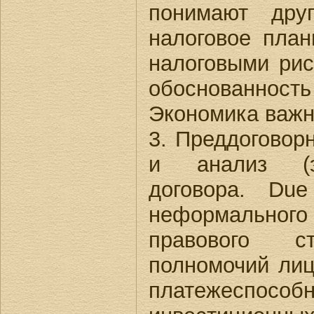
понимают дру
налоговое план
налоговыми рис
обоснованност
Экономика важн
3. Преддоговорн
и анализ (эк
договора. Due
неформальног
правового ст
полномочий лиц
платежеспособ