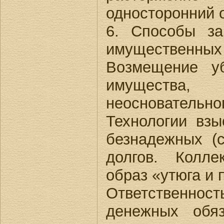
односторонний о
6. Способы з
имуществен
Возмещение уб
имуществ
неосновател
Технологии вз
безнадежных (с
долгов. Колле
образ «утюга и 
Ответственно
денежных обяз