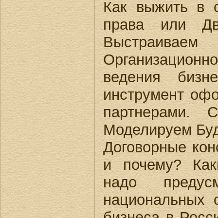
Как выжить в 
права или Дв
Выстраиваем 
Организацион
ведения бизн
инструмент оф
партнерами. С
Моделируем Бу
Договорные кон
и почему? Ка
надо предус
национальных 
бизнеса в Росс