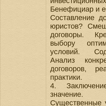
инвестицион
Бенефициар и е
Составление до
юристов? Сме
договоры. Кр
выбору оптим
условий. Сод
Анализ конкр
договоров, р
практики.
4. Заключен
значение. 
Существенные у