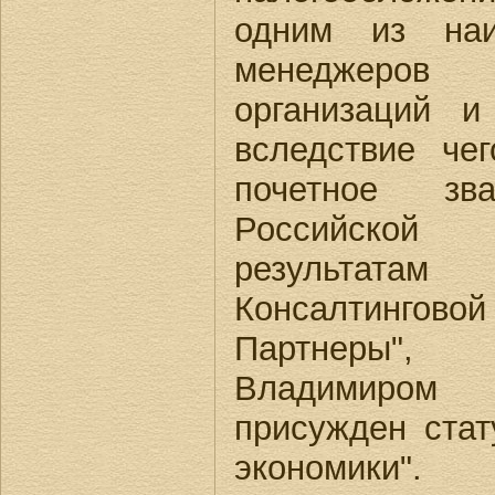
одним из наи
менеджеро
организаций и
вследствие че
почетное зва
Российской
результат
Консалтингово
Партнеры",
Владимиром
присужден стат
экономики".