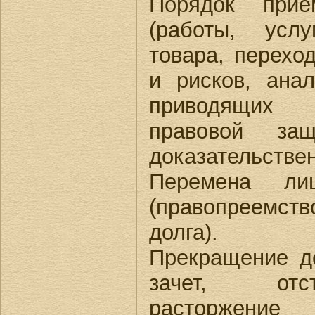
Порядок прие
(работы, услу
товара, перехо
и рисков, ана
приводящих
правовой защ
доказательстве
Перемена ли
(правопреемст
долга).
Прекращение д
зачет, отс
расторжен