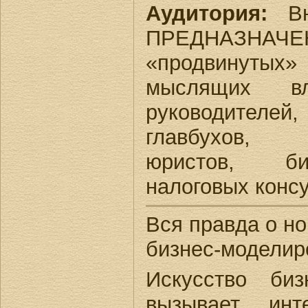
Аудитория:
Вн
ПРЕДНАЗНАЧ
«продвинут
мыслящих вл
руководителе
главбухов, 
юристов, би
налоговых консу
Вся правда о но
бизнес-моделир
Искусство би
вызывает инт