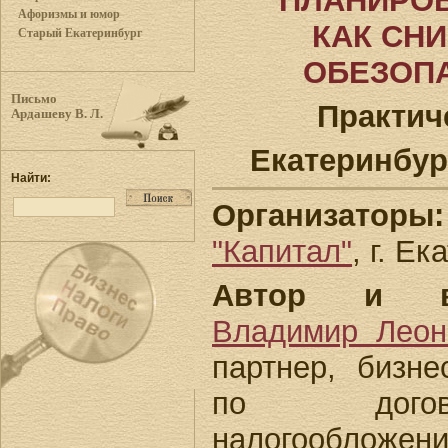
ПЛАНИРОВ
Афоризмы и юмор
КАК СНИ
Старый Екатеринбург
ОБЕЗОП
Письмо
Практич
Ардашеву В. Л.
Екатеринбург,
Найти:
Организаторы:
"Капитал"
, г. Ек
Автор и ве
Владимир Леон
партнер, бизнес
по догов
налогообложе