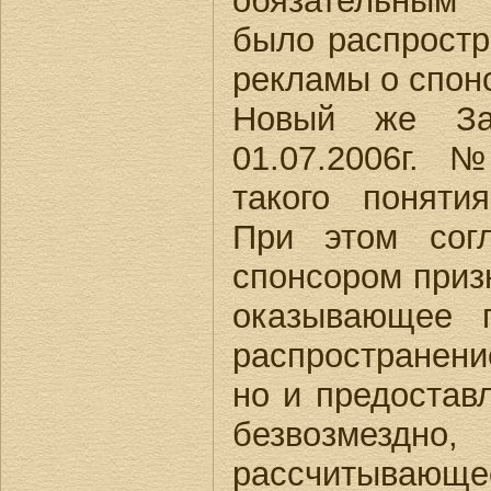
обязательным
было распрост
рекламы о спон
Новый же За
01.07.2006г.
такого поняти
При этом сог
спонсором призн
оказывающее 
распространени
но и предоста
безвозмезд
рассчитываю