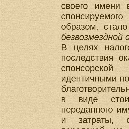
своего имени 
спонсируемого
образом, стал
безвозмездной 
В целях налог
последствия ок
спонсорско
идентичными по
благотворитель
в виде стоим
переданного иму
и затраты, 