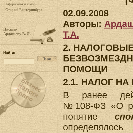
(
Афоризмы и юмор
Старый Екатеринбург
02.09.2008
Авторы:
Ардаш
Письмо
Т.А.
Ардашеву В. Л.
2. НАЛОГОВЫ
Найти:
БЕЗВОЗМЕЗДН
ПОМОЩИ
2.1. НАЛОГ Н
В ранее дей
№108-ФЗ «О р
понятие
спо
определялось