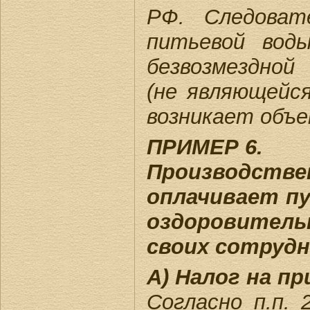
РФ. Следоват
питьевой вод
безвозмездной
(не являющейс
возникает объе
ПРИМЕР 6.
Производств
оплачивает п
оздоровител
своих сотрудн
А) Налог на п
Согласно п.п.