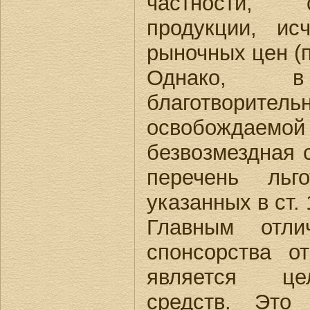
частности, 
продукции, ис
рыночных цен (п
Однако, 
благотворите
освобожд
безвозмездная 
перечень льг
указанных в ст.
Главным отли
спонсорства от
является це
средств. Это