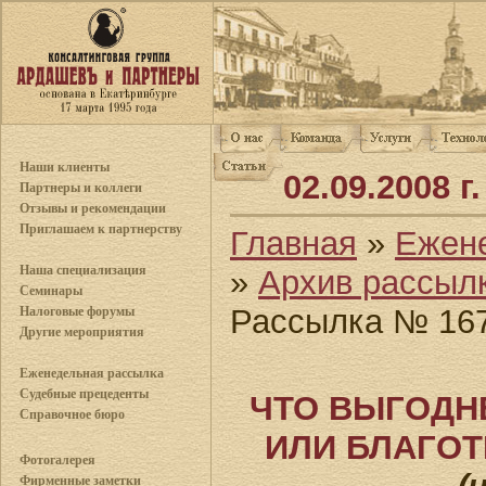
Наши клиенты
02.09.2008 
Партнеры и коллеги
Отзывы и рекомендации
Приглашаем к партнерству
Главная
»
Ежен
Наша специализация
»
Архив рассыл
Семинары
Рассылка № 16
Налоговые форумы
Другие мероприятия
Еженедельная рассылка
Судебные прецеденты
ЧТО ВЫГОДН
Справочное бюро
ИЛИ БЛАГО
Фотогалерея
Фирменные заметки