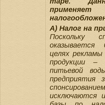
таре. Данн
применяет
налогообложен
А) Налог на п
Поскольку с
оказывается 
целях рекламы
продукции – 
питьевой вод
предприятия 
спонсирова
исключаются и
базы по нал