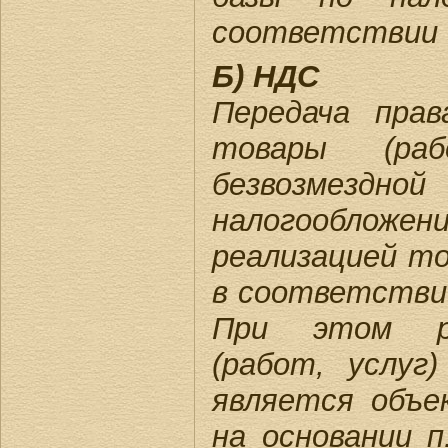
соответствии с
Б) НДС
Передача пра
товары (ра
безвозмездн
налогообло
реализацией то
в соответствии
При этом ре
(работ, услу
является объ
на основании п