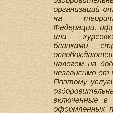
оздоровитель
организаций о
на террито
Федерации, оф
или курсовк
бланками ст
освобождаются
налогом на до
независимо от 
Поэтому услуг
оздоровите
включенные в
оформленных 