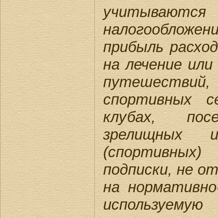
учитыва
налогооблож
прибыль расхо
на лечение или
путешеств
спортивных с
клубах, пос
зрелищных и
(спортивны
подписки, не о
на нормативно
используемую