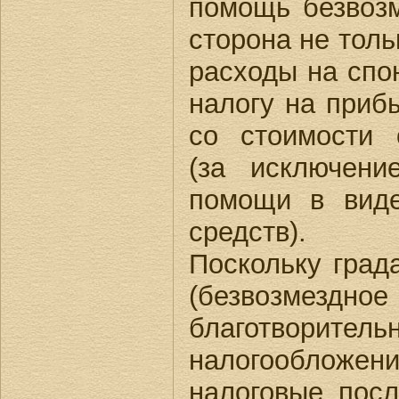
помощь безвоз
сторона не толь
расходы на спо
налогу на приб
со стоимости
(за исключени
помощи в вид
средств).
Поскольку град
(безвозмезд
благотворите
налогообложен
налоговые посл