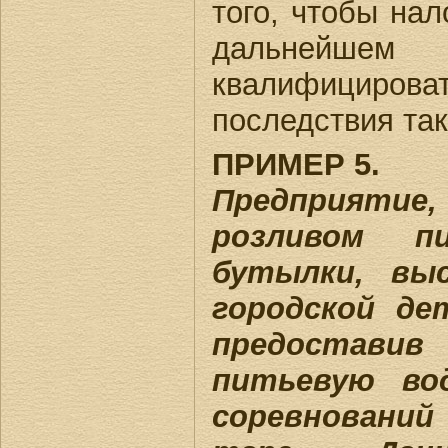
того, чтобы нал
дальнейш
квалифицир
последствия так
ПРИМЕР 5.
Предприяти
розливом п
бутылки, вы
городской де
предостави
питьевую во
соревнован