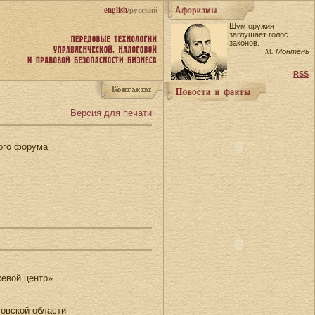
english
/русский
Шум оружия
заглушает голос
законов.
М. Монтень
RSS
Версия для печати
ого форума
.
жевой центр»
овской области