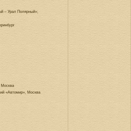
ый – Урал Полярный»;
еринбург
, Москва
ний «Автомир», Москва