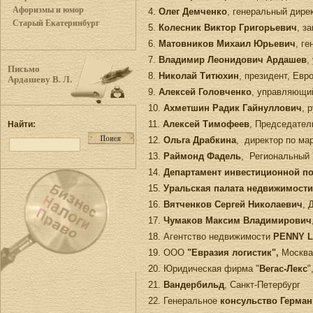
Афоризмы и юмор
4.
Олег Демченко
, генеральный дир
Старый Екатеринбург
5.
Колесник Виктор Григорьевич
, з
6.
Матовников Михаил Юрьевич
, г
7.
Владимир Леонидович Ардашев
,
Письмо
8.
Николай Титюхин
, президент, Евр
Ардашеву В. Л.
9.
Алексей Головченко
, управляющи
10.
Ахметшин Радик Гайнуллович
, 
11.
Алексей Тимофеев
, Председате
Найти:
12.
Ольга Драбкина
, директор по мар
13.
Раймонд Фадель
, Региональный 
14.
Департамент инвестиционной п
15.
Уральская палата недвижимости
16.
Вятченков Сергей Николаевич
, 
17.
Чумаков Максим Владимирович
18. Агентство недвижимости
PENNY 
19. ООО
"Евразия логистик",
Москва
20. Юридическая фирма "
Вегас-Лекс
"
21.
Вандербильд
, Санкт-Петербург
22. Генеральное
консульство Герма