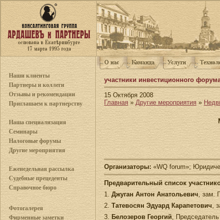
Наши клиенты
участники инвестиционного форум
Партнеры и коллеги
Отзывы и рекомендации
15 Октября 2008
Главная
»
Другие мероприятия
»
Недв
Приглашаем к партнерству
Наша специализация
Семинары
Налоговые форумы
Другие мероприятия
Организаторы:
«WQ forum»; Юридичес
Еженедельная рассылка
Судебные прецеденты
Предварительный список участнико
Справочное бюро
1.
Джуган Антон Анатольевич
, зам.
2.
Татевосян Эдуард Карапетович
, 
Фотогалерея
3.
Белозеров Георгий
, Председатель
Фирменные заметки