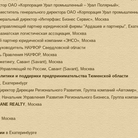
ектор ОАО «Корпорация Урал промышленный – Урал Полярный»;
аместитель генерального директора ОАО «Корпорация Урал промышленн
енеральный директор «Интерфакс Бизнес Сервис», Москва
 управляющий партнер юридической фирмы "Ардашев и партнеры", Екат
оазиатская логистическая ассоциация, Москва
й партнер юридической компании «ЭНСО», Москва
руководитель НАУФОР Свердловской области
ль Правления НАУФОР, Москва
кетингу, Савант (Savant), Москва
Управляющий по России, Савант (Savant), Москва
олитики и поддержки предпринимательства Тюменской области
, Екатеринбург
Директор Дирекции Регионального Развития, Группа компаний «Автомир»
, Начальник Управления Развития Регионального Бизнеса, Группа компа
LANE REALTY
, Москва
, Москва
нии
в Екатеринбурге