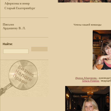
Афоризмы и юмор
Старый Екатеринбург
Письмо
Члены нашей команды
Ардашеву В. Л.
Найти:
Ирина Абакумова
- руководи
Ольга Рокина
- ведущи