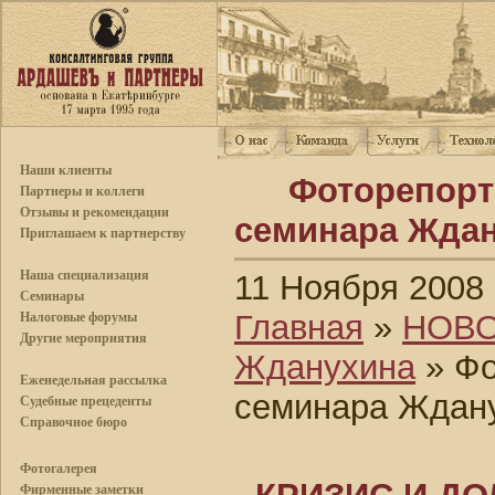
Наши клиенты
Фоторепорт
Партнеры и коллеги
Отзывы и рекомендации
семинара Ждан
Приглашаем к партнерству
Наша специализация
11 Ноября 2008
Семинары
Главная
»
НОВ
Налоговые форумы
Другие мероприятия
Жданухина
» Фо
Еженедельная рассылка
семинара Ждану
Судебные прецеденты
Справочное бюро
Фотогалерея
Фирменные заметки