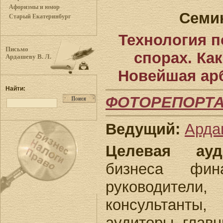
Афоризмы и юмор
Семи
Старый Екатеринбург
Технология 
Письмо
спорах. Как
Ардашеву В. Л.
Новейшая ар
Найти:
ФОТОРЕПОРТ
Ведущий:
Арда
Целевая ауди
бизнеса фина
руководит
консультанты
аудиторы, глав