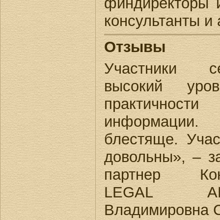
финдиректоры и
консультанты и 
Отзывы
Участники с
высокий уро
практично
информации.
блестяще. Учас
довольны», – 
партнер Конс
LEGAL AD
Владимировна С