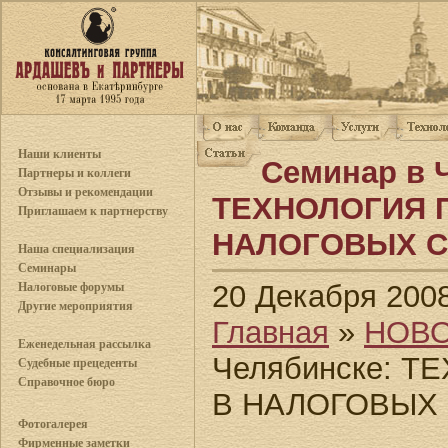
Наши клиенты
Семинар в 
Партнеры и коллеги
Отзывы и рекомендации
ТЕХНОЛОГИЯ 
Приглашаем к партнерству
НАЛОГОВЫХ С
Наша специализация
Семинары
20 Декабря 200
Налоговые форумы
Другие мероприятия
Главная
»
НОВ
Еженедельная рассылка
Челябинске: 
Судебные прецеденты
Справочное бюро
В НАЛОГОВЫХ
Фотогалерея
Фирменные заметки