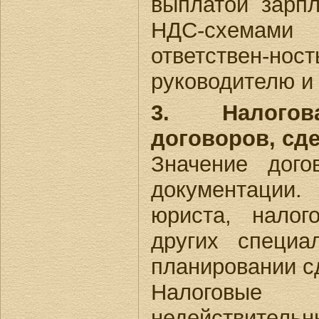
выплатой зарпл
НДС-схемами
ответствен-но
руководителю и
3. Налогов
договоров, сде
Значение дого
документации
юриста, налог
других специа
планировании сд
Налоговы
недействите