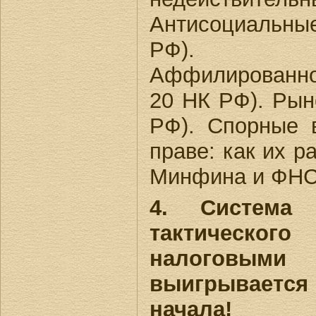
Антисоциальны
РФ).
Аффилированнос
20 НК РФ). Рын
РФ). Спорные 
праве: как их р
Минфина и ФНС:
4. Система 
тактическ
налоговым
выигрываетс
начала!