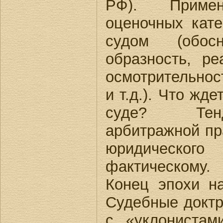
РФ). Примен
оценочных кате
судом (обосн
образность, ре
осмотрительнос
и т.д.). Что жд
суде? Тенд
арбитражной пр
юридического
фактическому.
Конец эпохи на
Судебные доктр
с «уклонистам