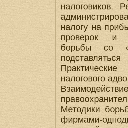
налоговиков. 
администрир
налогу на приб
проверок и 
борьбы со «
подставля
Практическ
налогового адво
Взаимодейс
правоохрани
Методики борь
фирмами-однод