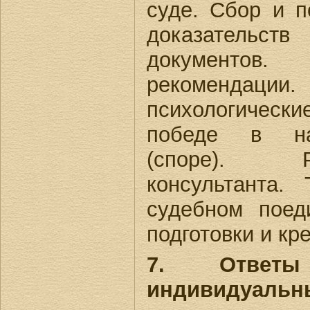
суде. Сбор и п
доказательст
документов
рекомендации
психологически
победе в на
(споре). Р
консультанта.
судебном поед
подготовки и кр
7. Ответ
индивидуальн