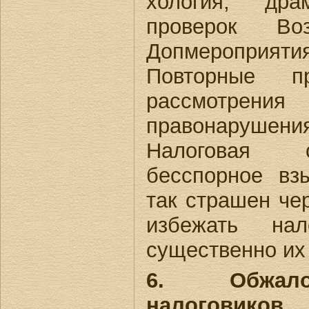
хология, дра
проверок Во
Допмероприятия
Повторные пр
рассмотрени
правонарушения
Налоговая о
бесспорное вз
так страшен чер
избежать на
существенно их
6. Обжало
налоговиков