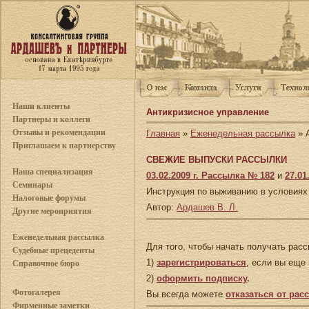
Наши клиенты
Антикризисное управление
Партнеры и коллеги
Отзывы и рекомендации
Главная
»
Еженедельная рассылка
» 
Приглашаем к партнерству
СВЕЖИЕ ВЫПУСКИ РАССЫЛКИ
Наша специализация
03.02.2009 г. Рассылка № 182
и
27.01
Семинары
Инструкция по выживанию в условиях к
Налоговые форумы
Автор:
Ардашев В. Л.
Другие мероприятия
Еженедельная рассылка
Для того, чтобы начать получать рас
Судебные прецеденты
1)
зарегистрироваться
, если вы еще 
Справочное бюро
2)
оформить подписку
.
Фотогалерея
Вы всегда можете
отказаться от рас
Фирменные заметки