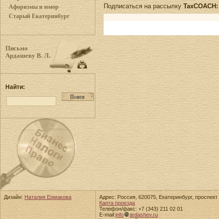
Подписаться на рассылку
TaxCOACH: 
Афоризмы и юмор
Старый Екатеринбург
Письмо
Ардашеву В. Л.
Найти:
Дизайн:
Наталия Ермакова
Адрес: Россия, 620075, Екатеринбург, проспект 
Карта проезда
Телефон/факс: +7 (343) 211 02 01
E-mail:
info
ardashev.ru