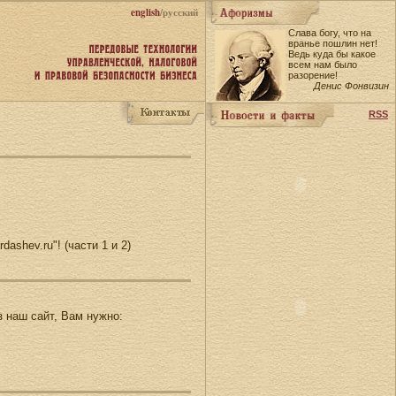
english
/русский
Слава богу, что на
вранье пошлин нет!
Ведь куда бы какое
всем нам было
разорение!
Денис Фонвизин
RSS
shev.ru"! (части 1 и 2)
 наш сайт, Вам нужно: