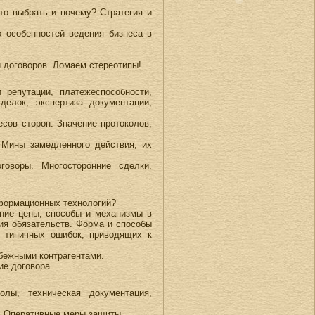
то выбрать и почему? Стратегия и
 особенностей ведения бизнеса в
.
и договоров. Ломаем стереотипы!
 репутации, платежеспособности,
делок, экспертиза документации,
сов сторон. Значение протоколов,
 Мины замедленного действия, их
говоры. Многосторонние сделки.
нформационных технологий?
ние цены, способы и механизмы в
ия обязательств. Форма и способы
из типичных ошибок, приводящих к
бежными контрагентами.
ие договора.
олы, техническая документация,
д. Оперативные меры защиты.