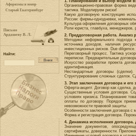
1. Планирование и выбор модели в
Афоризмы и юмор
Организационно-правовая форма веде
тактика. Моделируем риски!
Старый Екатеринбург
Какую договорную конструкцию испо
России: фирмы-однодневки, номиналы
Культура оформления договорных обя
Роли юриста, главбуха, менеджеров, 
Письмо
Ардашеву В. Л.
2. Преддоговорная работа. Анализ 
Методики неформального подхода к 
источника доходов, наличия ресурс
инвестиционных рисков. Due diligence
Переговорный процесс. Тактика уско
Найти:
переписки. Предварительные договор
Искусство разработки проекта дого
идентификация.
Нестандартные договоры (сделки)
Структурирование сложных сделок. С
3. Этап заключения договора и его 
Оферта-акцепт. Договор как сделка, 
Существенные условия договора. Со
условиях кризиса. Планирование тов
оплаты по договору. Порядок приемк
невозможности правовой защиты.
Особенности заключения договора с 
Форма и регистрация договора. Порок
4. Динамика исполнения договора.
Значение документов, опосредующ
сертификаты, доверенности. Приложен
Изменение условий договора в услови