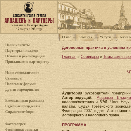
Наши клиенты
Договорная практика в условиях кр
Партнеры и коллеги
Отзывы и рекомендации
Главная
»
Семинары
»
Темы семинаро
Приглашаем к партнерству
Ч
Наша специализация
Семинары
Налоговые форумы
Другие мероприятия
Аудитория:
руководители, предприни
Автор-ведущий:
Ардашев Владим
Еженедельная рассылка
налогообложению и ВЭД. Член Научн
палаты. Судья Третейского экономи
Судебные прецеденты
Федерации 2007 года». Автор много
Справочное бюро
договорного и налогового права.
Фотогалерея
ПРОГРАММА
Фирменные заметки