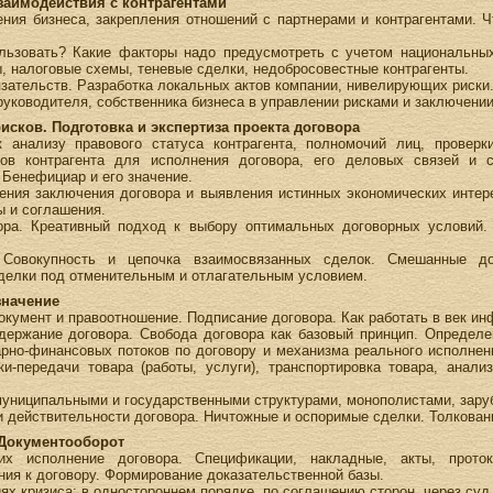
заимодействия с контрагентами
ния бизнеса, закрепления отношений с партнерами и контрагентами. Ч
льзовать? Какие факторы надо предусмотреть с учетом национальных
, налоговые схемы, теневые сделки, недобросовестные контрагенты.
зательств. Разработка локальных актов компании, нивелирующих риски
руководителя, собственника бизнеса в управлении рисками и заключени
рисков. Подготовка и экспертиза проекта договора
анализу правового статуса контрагента, полномочий лиц, проверки
ов контрагента для исполнения договора, его деловых связей и с
. Бенефициар и его значение.
рения заключения договора и выявления истинных экономических интере
ы и соглашения.
вора. Креативный подход к выбору оптимальных договорных условий.
. Совокупность и цепочка взаимосвязанных сделок. Смешанные до
делки под отменительным и отлагательным условием.
значение
документ и правоотношение. Подписание договора. Как работать в век и
держание договора. Свобода договора как базовый принцип. Определе
арно-финансовых потоков по договору и механизма реального исполнен
и-передачи товара (работы, услуги), транспортировка товара, анал
муниципальными и государственными структурами, монополистами, зару
и действительности договора. Ничтожные и оспоримые сделки. Толкован
 Документооборот
их исполнение договора. Спецификации, накладные, акты, проток
ия к договору. Формирование доказательственной базы.
ях кризиса: в одностороннем порядке, по соглашению сторон, через су