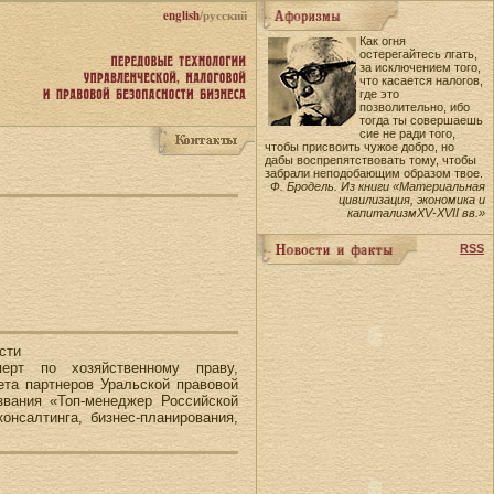
english
/русский
Как огня
остерегайтесь лгать,
за исключением того,
что касается налогов,
где это
позволительно, ибо
тогда ты совершаешь
сие не ради того,
чтобы присвоить чужое добро, но
дабы воспрепятствовать тому, чтобы
забрали неподобающим образом твое.
Ф. Бродель. Из книги «Материальная
цивилизация, экономика и
капитализмXV-XVII вв.»
RSS
сти
перт по хозяйственному праву,
та партнеров Уральской правовой
звания «Топ-менеджер Российской
нсалтинга, бизнес-планирования,