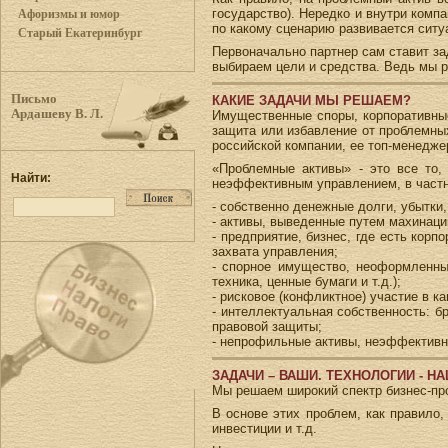
государство). Нередко и внутри комп
Афоризмы и юмор
по какому сценарию развивается ситу
Старый Екатеринбург
Первоначально партнер сам ставит за
выбираем цели и средства. Ведь мы р
Письмо
КАКИЕ ЗАДАЧИ МЫ РЕШАЕМ?
Ардашеву В. Л.
Имущественные споры, корпоративные
защита или избавление от проблемны
российской компании, ее топ-менедже
«Проблемные активы» - это все то,
Найти:
неэффективным управлением, в частн
- собственно денежные долги, убытки,
- активы, выведенные путем махинаци
- предприятие, бизнес, где есть кор
захвата управления;
- спорное имущество, неоформленные
техника, ценные бумаги и т.д.);
- рисковое (конфликтное) участие в ка
- интеллектуальная собственность: бр
правовой защиты;
- непрофильные активы, неэффектив
ЗАДАЧИ – ВАШИ. ТЕХНОЛОГИИ - Н
Мы решаем широкий спектр бизнес-пр
В основе этих проблем, как правило
инвестиции и т.д.