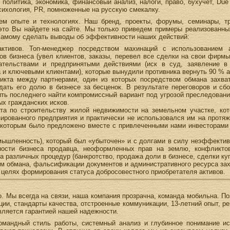
политика, экономика, финансовый анализ, налоги, право, бухучет, Due 
сихология, PR, помноженные на русскую смекалку.
м опыте и технологиях. Наш бренд, проекты, форумы, семинары, тр
 это Вы найдете на сайте. Мы только приведем примеры реализованны
 самому сделать выводы об эффективности наших действий:
активов. Топ-менеджер посредством махинаций с использованием
в бизнеса (увел клиентов, заказы, перевел все сделки на свои фирм
ательствами и предпринятыми действиями (иск в суд, заявление в
 и ключевыми клиентами), которые вынудили противника вернуть 90 % а
икта между партнерами, один из которых посредством обмана захва
ать его долю в бизнесе за бесценок. В результате переговоров и сб
ить последнего найти компромиссный вариант под угрозой преследован
ых гражданских исков.
кта по строительству жилой недвижимости на земельном участке, ко
зированного предприятия и практически не использовался им на протя
 которым было предложено вместе с привлеченными нами инвесторами 
мышленность), который был «убыточен» и с долгами в силу неэффекти
ности бизнеса продавца, неоформленных прав на землю, конфликто
 различных процедур (банкротство, продажа доли в бизнесе, сделки ку
ом обмана, фальсификации документов и административного ресурса за
 целях формирования статуса добросовестного приобретателя активов.
о. Мы всегда на связи, наша компания прозрачна, команда мобильна. 
ции, стандарты качества, отстроенные коммуникации, 13-летний опыт, ре
 является гарантией нашей надежности.
командный стиль работы, системный анализ и глубинное понимание и