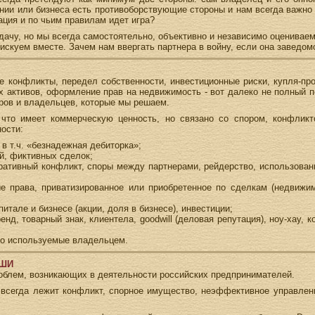
ании или бизнеса есть противоборствующие стороны и нам всегда важно
ация и по чьим правилам идет игра?
дачу, но мы всегда самостоятельно, объективно и независимо оценива
искуем вместе. Зачем нам ввергать партнера в войну, если она заведо
 конфликты, передел собственности, инвестиционные риски, купля-про
х активов, оформление прав на недвижимость - вот далеко не полный п
ров и владельцев, которые мы решаем.
 что имеет коммерческую ценность, но связано со спором, конфликт
ости:
 в т.ч. «безнадежная дебиторка»;
й, фиктивных сделок;
поративный конфликт, споры между партнерами, рейдерство, использова
 права, приватизированное или приобретенное по сделкам (недвижимо
питале и бизнесе (акции, доля в бизнесе), инвестиции;
енд, товарный знак, клиентела, goodwill (деловая репутация), ноу-хау,
но используемые владельцем.
АШИ
облем, возникающих в деятельности российских предпринимателей.
, всегда лежит конфликт, спорное имущество, неэффективное управлени