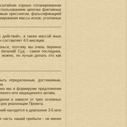
масштабная хорошо спланированная
спользованием цепочки фиктивных
вовым прессингом, фальсификацией
циирования массы исков, уголовных
х действий», а также массой иных
и составляет 4-5 месяцев.
еньги, поэтому мы очень бережно
 баталий! Суд - самое последнее,
 можно, но лучше делать это как
быть определенным, достижимым,
ем.
менно мы и формируем предложение
енного или защищенного актива.
дения и зависит от трех основных
 срок реализации Проекта.
ний находится в диапазоне 3-5 млн
я часть нашей прибыли - не менее