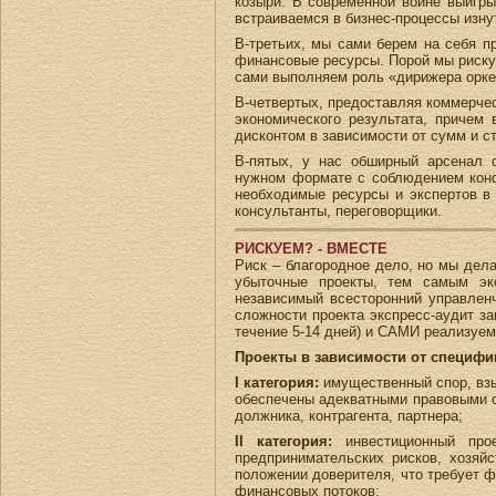
козыри. В современной войне выигры
встраиваемся в бизнес-процессы изну
В-третьих, мы сами берем на себя п
финансовые ресурсы. Порой мы рискуе
сами выполняем роль «дирижера оркес
В-четвертых, предоставляя коммерчес
экономического результата, причем
дисконтом в зависимости от сумм и ст
В-пятых, у нас обширный арсенал о
нужном формате с соблюдением конф
необходимые ресурсы и экспертов в
консультанты, переговорщики.
РИСКУЕМ? - ВМЕСТЕ
Риск – благородное дело, но мы дел
убыточные проекты, тем самым эк
независимый всесторонний управленче
сложности проекта экспресс-аудит за
течение 5-14 дней) и САМИ реализуем
Проекты в зависимости от специфик
I категория:
имущественный спор, взыс
обеспечены адекватными правовыми о
должника, контрагента, партнера;
II категория:
инвестиционный прое
предпринимательских рисков, хозяй
положении доверителя, что требует ф
финансовых потоков;