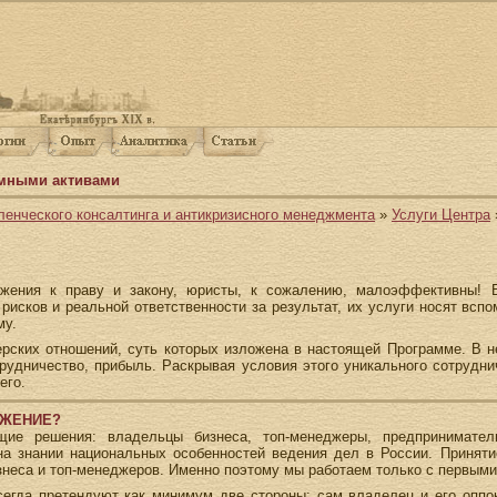
емными активами
ленческого консалтинга и антикризисного менеджмента
»
Услуги Центра
ажения к праву и закону, юристы, к сожалению, малоэффективны! 
исков и реальной ответственности за результат, их услуги носят вспо
му.
ских отношений, суть которых изложена в настоящей Программе. В не
отрудничество, прибыль. Раскрывая условия этого уникального сотрудн
его.
ОЖЕНИЕ?
ие решения: владельцы бизнеса, топ-менеджеры, предпринимател
а знании национальных особенностей ведения дел в России. Приняти
знеса и топ-менеджеров. Именно поэтому мы работаем только с первыми
сегда претендуют как минимум две стороны: сам владелец и его оппоне