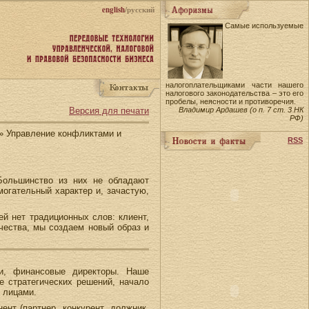
english
/русский
Самые используемые
налогоплательщиками части нашего
налогового законодательства – это его
пробелы, неясности и противоречия.
Версия для печати
Владимир Ардашев (о п. 7 ст. 3 НК
РФ)
» Управление конфликтами и
RSS
Большинство из них не обладают
могательный характер и, зачастую,
й нет традиционных слов: клиент,
ичества, мы создаем новый образ и
и, финансовые директоры. Наше
е стратегических решений, начало
 лицами.
нт (партнер, конкурент, должник,