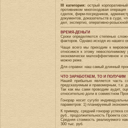
III категория:
острый корпоративный 
противником многоходовая операция
сделок, фирм-посредников, админист
документов, доказательств в суде, ч
дел, экспертиз, оперативно-розыскной
ВРЕМЯ-ДЕНЬГИ
Сроки определяются степенью сложно
факторов. Однако исходя из нашего оп
Чаще всего мы приходим к мировому
относимся к этому невосполнимому р
экономически малоэффективное и оч
можно реже.
Для справки: наш самый длинный проек
ЧТО ЗАРАБОТАЕМ, ТО И ПОЛУЧИМ
Нашей прибылью является часть со
предсказуемым и правомерным, т.е. 
Так как мы сами проводим аудит, оц
относительно доли в совместном Прое
Гонорар носит сугубо индивидуальны
параметров: 1) планируемый экономиче
К примеру, средний гонорар успеха с
руб., продолжительность Проекта сост
Средняя стоимость реализуемого нам
300 тыс. руб.