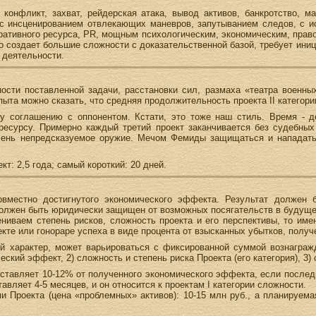
конфликт, захват, рейдерская атака, вывод активов, банкротство, 
 с инсценированием отвлекающих маневров, запутыванием следов, с и
ративного ресурса, PR, мощным психологическим, экономическим, пра
то создает большие сложности с доказательственной базой, требует ини
 деятельности.
сти поставленной задачи, расстановки сил, размаха «театра военны
ыта можно сказать, что средняя продолжительность проекта II категори
 соглашению с оппонентом. Кстати, это тоже наш стиль. Время - д
есурсу. Примерно каждый третий проект заканчивается без судебных
ень непредсказуемое оружие. Мечом Фемиды защищаться и нападать
т: 2,5 года; самый короткий: 20 дней.
вместно достигнутого экономического эффекта. Результат должен 
должен быть юридически защищен от возможных посягательств в будущ
ениваем степень рисков, сложность проекта и его перспективы, то и
кте или гонораре успеха в виде процента от взысканных убытков, получ
й характер, может варьироваться с фиксированной суммой вознаграж
ский эффект, 2) сложность и степень риска Проекта (его категория), 3)
оставляет 10-12% от полученного экономического эффекта, если послед
авляет 4-5 месяцев, и он относится к проектам I категории сложности.
и Проекта (цена «проблемных» активов): 10-15 млн руб., а планируема