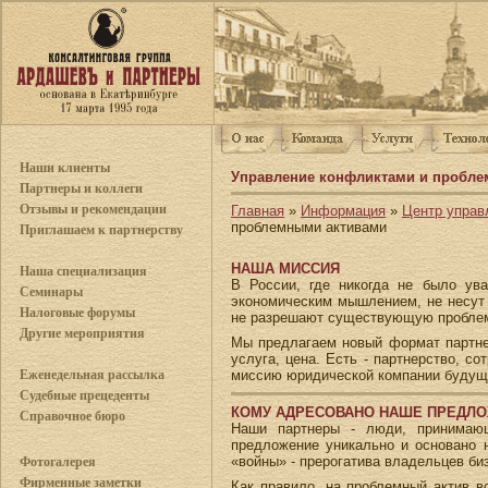
Наши клиенты
Управление конфликтами и пробл
Партнеры и коллеги
Отзывы и рекомендации
Главная
»
Информация
»
Центр управ
проблемными активами
Приглашаем к партнерству
НАША МИССИЯ
Наша специализация
В России, где никогда не было ув
Семинары
экономическим мышлением, не несут р
Налоговые форумы
не разрешают существующую пробле
Другие мероприятия
Мы предлагаем новый формат партнер
услуга, цена. Есть - партнерство, с
миссию юридической компании будущ
Еженедельная рассылка
Судебные прецеденты
КОМУ АДРЕСОВАНО НАШЕ ПРЕДЛ
Справочное бюро
Наши партнеры - люди, принимающ
предложение уникально и основано н
«войны» - прерогатива владельцев би
Фотогалерея
Фирменные заметки
Как правило, на проблемный актив в