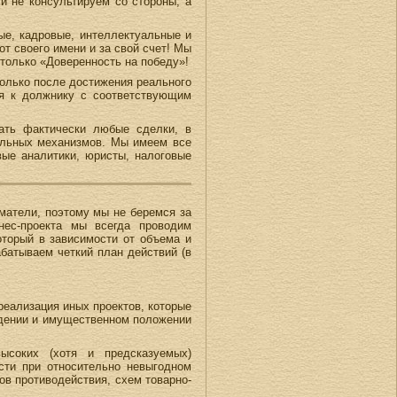
и не консультируем со стороны, а
ые, кадровые, интеллектуальные и
т своего имени и за свой счет! Мы
только «Доверенность на победу»!
только после достижения реального
ия к должнику с соответствующим
вать фактически любые сделки, в
альных механизмов. Мы имеем все
ые аналитики, юристы, налоговые
матели, поэтому мы не беремся за
нес-проекта мы всегда проводим
который в зависимости от объема и
абатываем четкий план действий (в
реализация иных проектов, которые
едении и имущественном положении
ысоких (хотя и предсказуемых)
сти при относительно невыгодном
ов противодействия, схем товарно-