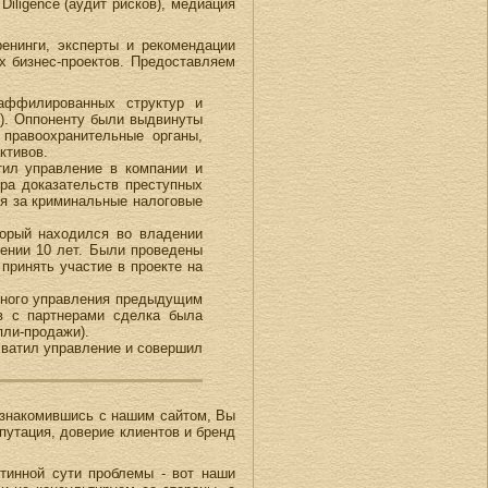
Diligence (аудит рисков), медиация
енинги, эксперты и рекомендации
х бизнес-проектов. Предоставляем
 аффилированных структур и
ы). Оппоненту были выдвинуты
 правоохранительные органы,
ктивов.
тил управление в компании и
ора доказательств преступных
ия за криминальные налоговые
торый находился во владении
жении 10 лет. Были проведены
принять участие в проекте на
вного управления предыдущим
в с партнерами сделка была
пли-продажи).
хватил управление и совершил
Познакомившись с нашим сайтом, Вы
путация, доверие клиентов и бренд
стинной сути проблемы - вот наши