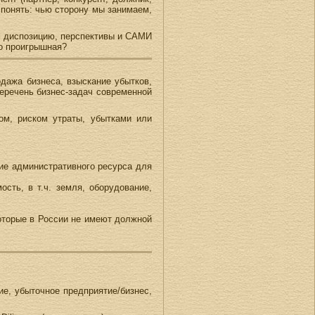
 понять: чью сторону мы занимаем,
ем диспозицию, перспективы и САМИ
мо проигрышная?
дажа бизнеса, взыскание убытков,
еречень бизнес-задач современной
ом, риском утраты, убытками или
ние административного ресурса для
сть, в т.ч. земля, оборудование,
 которые в России не имеют должной
е, убыточное предприятие/бизнес,