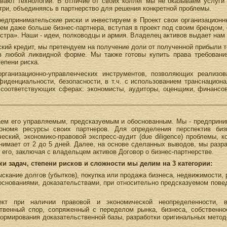
вают технологии. В отличие от своих коллег мы не оказываем услуги 
три, объединяясь в партнерство для решения конкретной проблемы.
редпринимательские риски и инвестируем в Проект свои организационн
м даже больше бизнес-партнера, вступая в проект под своим брендом, о
тра». Наши - идеи, полководцы и армия. Владелец активов выдает нам 
кий кредит, мы претендуем на получение доли от полученной прибыли 
 в любой ликвидной форме. Мы также готовы купить права требован
епени риска.
рганизационно-управленческих инструментов, позволяющих реализо
иденциальности, безопасности, в т.ч. с использованием транснацион
 соответствующих сферах: экономисты, аудиторы, оценщики, финансов
аем его управляемым, предсказуемым и обоснованным. Мы - предприни
ономя ресурсы своих партнеров. Для определения перспектив биз
ский, экономико-правовой экспресс-аудит (due diligence) проблемы, 
нимает от 2 до 5 дней. Далее, на основе сделанных выводов, мы разр
 его, заключая с владельцем активов Договор о бизнес-партнерстве.
и задач, степени рисков и сложности мы делим на 3 категории:
кание долгов (убытков), покупка или продажа бизнеса, недвижимости, 
снованиями, доказательствами, при относительно предсказуемом пов
кт при наличии правовой и экономической неопределенности, в
ственный спор, сопряженный с переделом рынка, бизнеса, собственно
ормирования доказательственной базы, разработки оригинальных метод