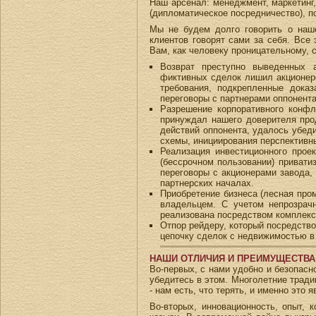
Наш арсенал: менеджмент, маркетинг, 
(дипломатическое посредничество), п
Мы не будем долго говорить о наше
клиентов говорят сами за себя. Все
Вам, как человеку проницательному,
Возврат преступно выведенных 
фиктивных сделок лишил акционеро
требования, подкрепленные доказ
переговоры с партнерами оппонента
Разрешение корпоративного конфл
принуждал нашего доверителя прод
действий оппонента, удалось убед
схемы, инициирования перспективн
Реализация инвестиционного прое
(бессрочном пользовании) привати
переговоры с акционерами завода,
партнерских началах.
Приобретение бизнеса (лесная про
владельцем. С учетом непрозрач
реализована посредством комплекса
Отпор рейдеру, который посредств
цепочку сделок с недвижимостью в
НАШИ ОТЛИЧИЯ И ПРЕИМУЩЕСТВА
Во-первых, с нами удобно и безопасн
убедитесь в этом. Многолетние тради
- нам есть, что терять, и именно это
Во-вторых, инновационность, опыт, 