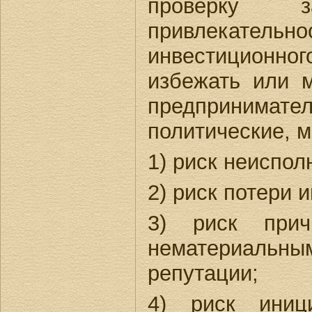
проверку з
привлекател
инвестиционног
избежать или 
предпринимател
политические, ма
1) риск неиспол
2) риск потери 
3) риск прич
нематериальн
репутации;
4) риск иниц