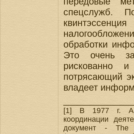
передовые ме
спецслужб. 
квинтэссенци
налогообложени
обработки инфо
Это очень за
рискованно и
потрясающий эк
владеет информ
_____________
[1] В 1977 г. А
координации деят
документ - The 