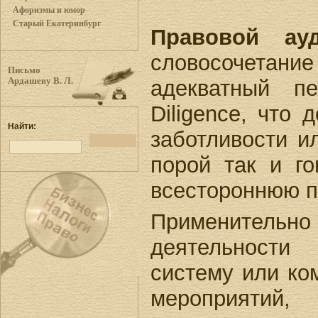
Афоризмы и юмор
Старый Екатеринбург
Правовой ау
словосочетани
Письмо
адекватный п
Ардашеву В. Л.
Diligence, что
Найти:
заботливости и
порой так и г
всестороннюю п
Применител
деятельност
систему или ко
мероприятий,