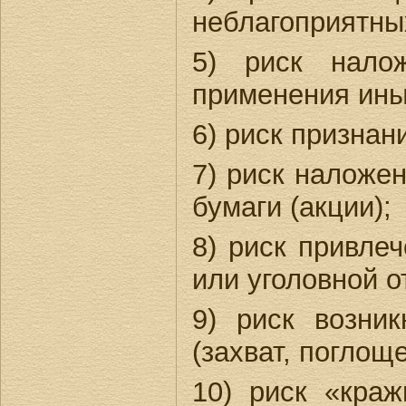
неблагоприятны
5) риск нало
применения ины
6) риск признан
7) риск наложе
бумаги (акции);
8) риск привле
или уголовной о
9) риск возни
(захват, поглощ
10) риск «краж