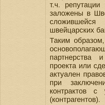
т.ч. репутации
заложены в Шве
сложившейся
швейцарских бан
Таким образом,
основополага
партнерства и
проекта или сде
актуален право
при заключен
контрактов с 
(контрагентов).