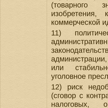
(товарного з
изобретения, 
коммерческой ид
11) полити
администра
законодатель
администрации, 
или стабильн
уголовное пресл
12) риск недо
(сговор с конт
налоговых, о