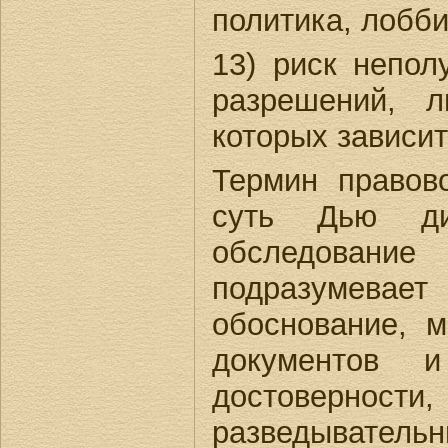
политика, лобби
13) риск непол
разрешений, л
которых зависит 
Термин правов
суть Дью дил
обследование
подразумевает
обоснование, м
документов 
достоверности,
разведывательны