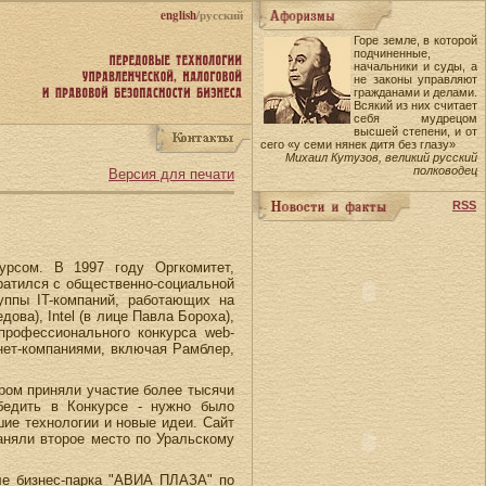
english
/русский
Горе земле, в которой
подчиненные,
начальники и суды, а
не законы управляют
гражданами и делами.
Всякий из них считает
себя мудрецом
высшей степени, и от
сего «у семи нянек дитя без глазу»
Михаил Кутузов, великий русский
полководец
Версия для печати
RSS
урсом. В 1997 году Оргкомитет,
братился с общественно-социальной
уппы IT-компаний, работающих на
ова), Intel (в лице Павла Бороха),
профессионального конкурса web-
ет-компаниями, включая Рамблер,
ором приняли участие более тысячи
бедить в Конкурсе - нужно было
ие технологии и новые идеи. Сайт
аняли второе место по Уральскому
ле бизнес-парка "АВИА ПЛАЗА" по