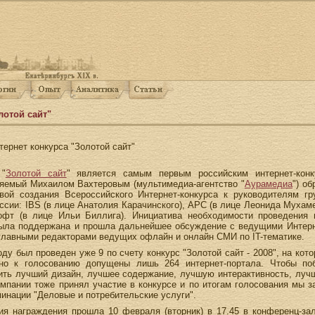
лотой сайт"
ернет конкурса "Золотой сайт"
 "
Золотой сайт
" является самым первым российским интернет-конк
яемый Михаилом Вахтеровым (мультимедиа-агентство "
Аурамедиа
") о
вой создания Всероссийского Интернет-конкурса к руководителям гр
ссии: IBS (в лице Анатолия Карачинского), АPC (в лице Леонида Мухамед
офт (в лице Ильи Биллига). Инициатива необходимости проведения 
была поддержана и прошла дальнейшее обсуждение с ведущими Интерн
главными редакторами ведущих офлайн и онлайн СМИ по IT-тематике.
оду был проведен уже 9 по счету конкурс "Золотой сайт - 2008", на кот
 но к голосованию допущены лишь 264 интернет-портала. Чтобы по
ть лучший дизайн, лучшее содержание, лучшую интерактивность, лучш
мпании тоже принял участие в конкурсе и по итогам голосования мы з
инации "Деловые и потребительские услуги".
я награждения прошла 10 февраля (вторник) в 17.45 в конференц-за