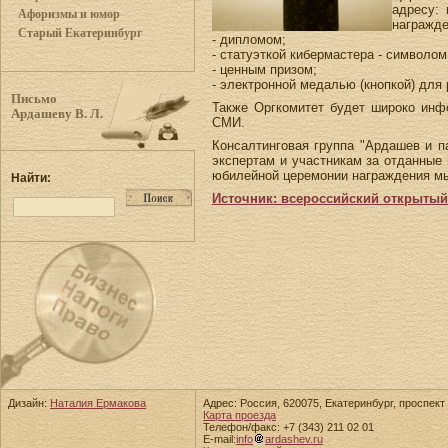
адресу: 
Афоризмы и юмор
награжде
Старый Екатеринбург
- дипломом;
- статуэткой кибермастера - символо
- ценным призом;
- электронной медалью (кнопкой) для
Письмо
Также Оргкомитет будет широко инфо
Ардашеву В. Л.
СМИ.
Консалтинговая группа "Ардашев и п
экспертам и участникам за отданные
юбилейной церемонии награждения мы 
Найти:
Источник: всероссийский открытый 
Дизайн:
Наталия Ермакова
Адрес: Россия, 620075, Екатеринбург, проспект 
Карта проезда
Телефон/факс: +7 (343) 211 02 01
E-mail:
info
ardashev.ru