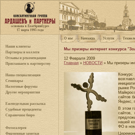
Наши клиенты
Мы призеры интернет конкурса "Зо
Партнеры и коллеги
Отзывы и рекомендации
12 Февраля 2009
Главная
»
НОВОСТИ
» Мы призеры инт
Приглашаем к партнерству
Конкурс
Наша специализация
возглавл
Семинары
инициати
Налоговые форумы
рынке Ро
Майкрос
Другие мероприятия
сайтов 
Яндекс, 
Еженедельная рассылка
В этом г
Судебные прецеденты
сайтов,
Справочное бюро
предложи
нашей ко
ФО в ном
Фотогалерея
Церемони
Фирменные заметки