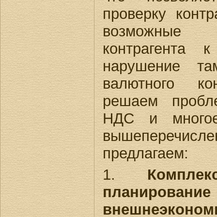
проверку контр
возможные 
контрагента к
нарушение та
валютного к
решаем пробл
НДС и многое
вышеперечисл
предлагаем:
1.
Компле
планирование
внешнеэконо