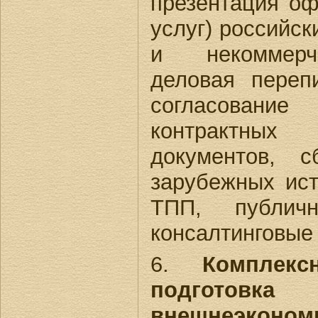
презентация оф
услуг) российс
и некоммерче
деловая переп
согласование
контрактных
документов, 
зарубежных ист
ТПП, публич
консалтинговые 
6.
Комплек
подгот
внешнеэконом