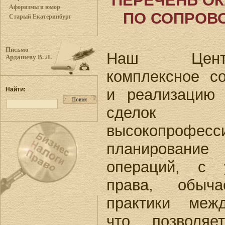
ПЕРЕЧЕНЬ О
Афоризмы и юмор
ПО СОПРОВ
Старый Екатеринбург
Письмо
Наш Центр
Ардашеву В. Л.
комплексное с
и реализацию 
Найти:
сделок 
высокопрофесс
планирование 
операций, с 
права, обыч
практики межд
что позволяе