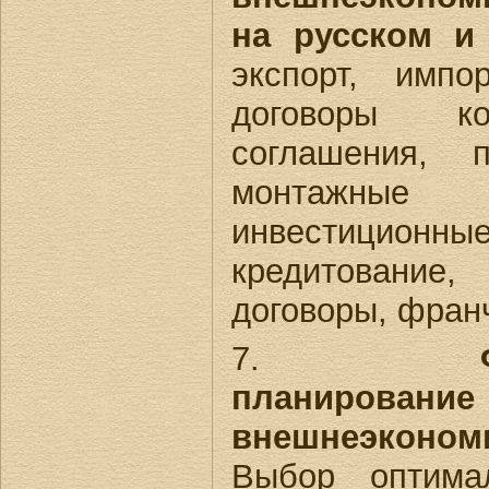
на русском и
экспорт, импор
договоры ко
соглашения, п
монтажные 
инвестици
кредитован
договоры, франч
7.
планирован
внешнеэконо
Выбор оптима