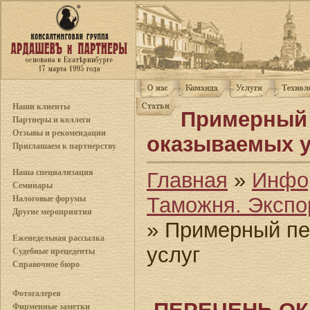
Наши клиенты
Примерный 
Партнеры и коллеги
Отзывы и рекомендации
оказываемых у
Приглашаем к партнерству
Наша специализация
Главная
»
Инфо
Семинары
Таможня. Экспо
Налоговые форумы
Другие мероприятия
» Примерный пе
Еженедельная рассылка
услуг
Судебные прецеденты
Справочное бюро
Фотогалерея
Фирменные заметки