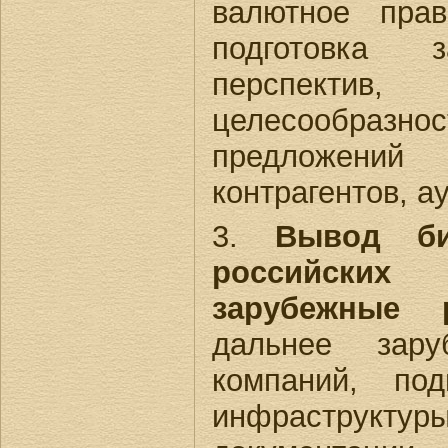
валютное прав
подготовка з
перспектив
целесообра
предложен
контрагентов, а
3.
Вывод би
российски
зарубежные 
дальнее зару
компаний, под
инфраструкт