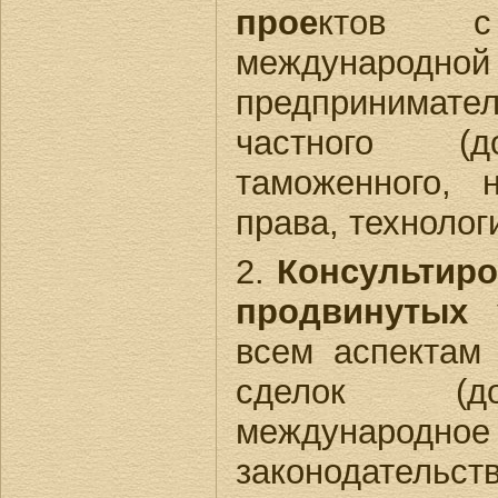
прое
ктов с
международно
предпринима
частного (до
таможенного, н
права, технолог
2.
Консультир
продвинутых 
всем аспектам
сделок (до
международ
законодатель