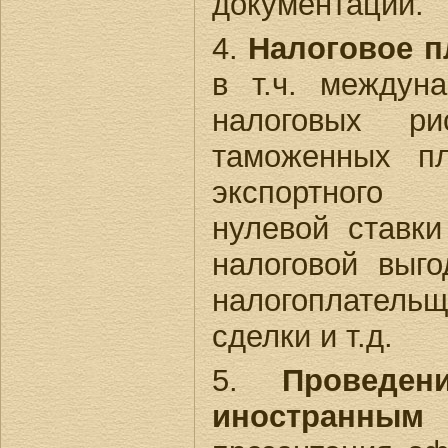
документации.
4.
Налоговое п
в т.ч. междун
налоговых ри
таможенных п
экспортного
нулевой ставк
налоговой выго
налогоплатель
сделки и т.д.
5.
Проведен
иностранны