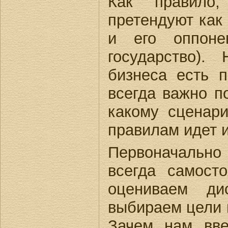
Как правило
претендуют как
и его оппонен
государство).
бизнеса есть 
всегда важно п
какому сценар
правилам идет 
Первоначально
всегда самост
оцениваем ди
выбираем цели 
Зачем нам вве