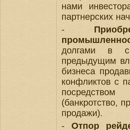
нами инвестор
партнерских нач
-
Приоб
промышленнос
долгами в си
предыдущим вл
бизнеса прода
конфликтов с п
посредством 
(банкротство, п
продажи).
-
Отпор рейд