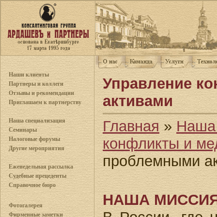
Наши клиенты
Управление к
Партнеры и коллеги
Отзывы и рекомендации
активами
Приглашаем к партнерству
Наша специализация
Главная
»
Наша
Семинары
конфликты и ме
Налоговые форумы
Другие мероприятия
проблемными а
Еженедельная рассылка
Судебные прецеденты
Справочное бюро
НАША МИССИ
Фотогалерея
Фирменные заметки