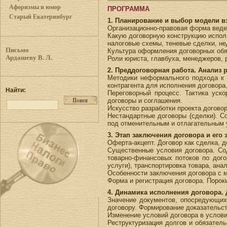
Афоризмы и юмор
ПРОГРАММА
Старый Екатеринбург
1. Планирование и выбор модели в
Организационно-правовая форма веден
Какую договорную конструкцию испол
налоговые схемы, теневые сделки, не
Письмо
Культура оформления договорных обя
Ардашеву В. Л.
Роли юриста, главбуха, менеджеров, 
2. Преддоговорная работа. Анализ 
Методики неформального подхода к а
контрагента для исполнения договора,
Найти:
Переговорный процесс. Тактика уск
договоры и соглашения.
Искусство разработки проекта догово
Нестандартные договоры (сделки). С
под отменительным и отлагательным 
3. Этап заключения договора и его 
Оферта-акцепт. Договор как сделка, 
Существенные условия договора. Со
товарно-финансовых потоков по дого
услуги), транспортировка товара, ан
Особенности заключения договора с 
Форма и регистрация договора. Порок
4. Динамика исполнения договора.
Значение документов, опосредующих 
договору. Формирование доказательст
Изменение условий договора в услови
Реструктуризация долгов и обязател