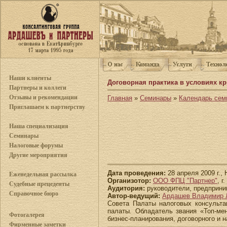
Наши клиенты
Договорная практика в условиях кр
Партнеры и коллеги
Отзывы и рекомендации
Главная
»
Семинары
»
Календарь сем
Приглашаем к партнерству
Наша специализация
Семинары
Налоговые форумы
Другие мероприятия
Дата проведения:
28 апреля 2009 г.,
Еженедельная рассылка
Организотор:
ООО ФПЦ "Партнер"
, г
Судебные прецеденты
Аудитория:
руководители, предприни
Справочное бюро
Автор-ведущий:
Ардашев Владимир 
Совета Палаты налоговых консульта
палаты. Обладатель звания «Топ-ме
Фотогалерея
бизнес-планирования, договорного и н
Фирменные заметки