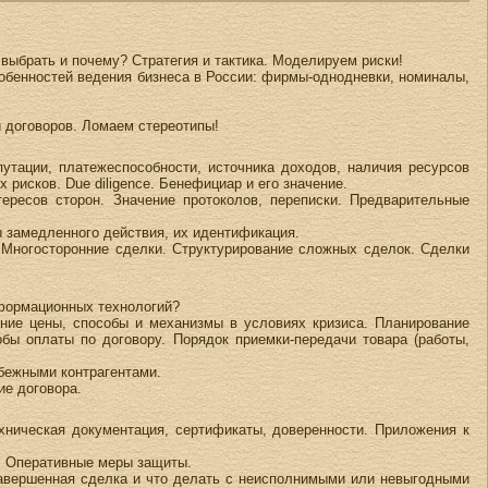
выбрать и почему? Стратегия и тактика. Моделируем риски!
обенностей ведения бизнеса в России: фирмы-однодневки, номиналы,
.
и договоров. Ломаем стереотипы!
путации, платежеспособности, источника доходов, наличия ресурсов
 рисков. Due diligence. Бенефициар и его значение.
ересов сторон. Значение протоколов, переписки. Предварительные
ы замедленного действия, их идентификация.
 Многосторонние сделки. Структурирование сложных сделок. Сделки
нформационных технологий?
ние цены, способы и механизмы в условиях кризиса. Планирование
бы оплаты по договору. Порядок приемки-передачи товара (работы,
бежными контрагентами.
ие договора.
хническая документация, сертификаты, доверенности. Приложения к
д. Оперативные меры защиты.
езавершенная сделка и что делать с неисполнимыми или невыгодными