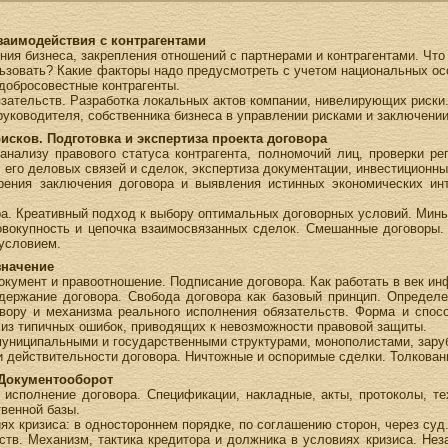
заимодействия с контрагентами
ия бизнеса, закрепления отношений с партнерами и контрагентами. Что 
ьзовать? Какие факторы надо предусмотреть с учетом национальных ос
добросовестные контрагенты.
зательств. Разработка локальных актов компании, нивелирующих риски
руководителя, собственника бизнеса в управлении рисками и заключени
рисков. Подготовка и экспертиза проекта договора
нализу правового статуса контрагента, полномочий лиц, проверки ре
 его деловых связей и сделок, экспертиза документации, инвестиционных
орения заключения договора и выявления истинных экономических инт
ра. Креативный подход к выбору оптимальных договорных условий. Мин
овокупность и цепочка взаимосвязанных сделок. Смешанные договоры.
условием.
значение
документ и правоотношение. Подписание договора. Как работать в век и
держание договора. Свобода договора как базовый принцип. Определе
вору и механизма реального исполнения обязательств. Форма и спосо
ализ типичных ошибок, приводящих к невозможности правовой защиты.
муниципальными и государственными структурами, монополистами, зару
и действительности договора. Ничтожные и оспоримые сделки. Толкован
 Документооборот
исполнение договора. Спецификации, накладные, акты, протоколы, те
венной базы.
ях кризиса: в одностороннем порядке, по соглашению сторон, через су
ьств. Механизм, тактика кредитора и должника в условиях кризиса. Н