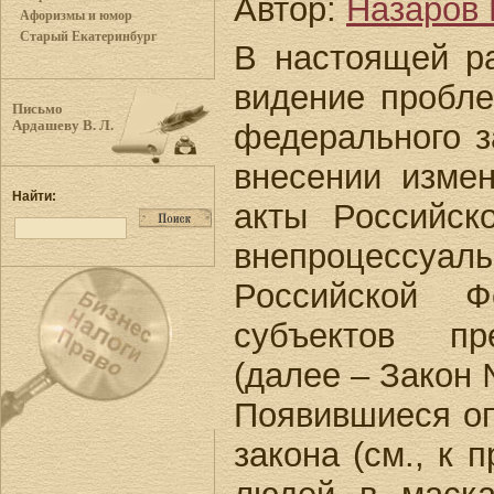
Автор:
Назаров 
Афоризмы и юмор
Старый Екатеринбург
В настоящей р
видение пробле
Письмо
федерального з
Ардашеву В. Л.
внесении изме
Найти:
акты Российск
внепроцессуал
Российской Ф
субъектов пре
(далее – Закон 
Появившиеся оп
закона (см., к 