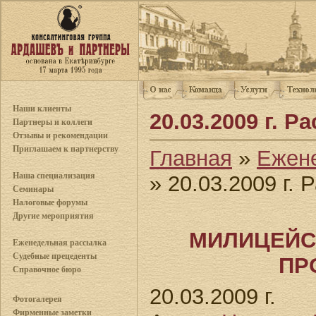
Наши клиенты
20.03.2009 г. 
Партнеры и коллеги
Отзывы и рекомендации
Приглашаем к партнерству
Главная
»
Ежен
Наша специализация
» 20.03.2009 г.
Семинары
Налоговые форумы
Другие мероприятия
МИЛИЦЕЙС
Еженедельная рассылка
Судебные прецеденты
ПР
Справочное бюро
20.03.2009 г.
Фотогалерея
Фирменные заметки