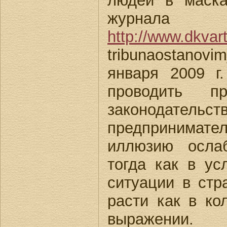
людей в маска
журнала
http://www.dkvar
tribunaostanovi
января 2009 г
проводить пр
законодател
предпринимате
иллюзию ослаб
тогда как в ус
ситуации в стр
расти как в ко
выражении.