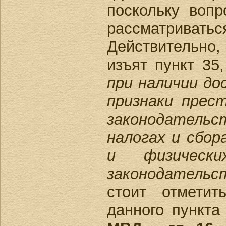
поскольку воп
рассматриватьс
Действительно, 
изъят пункт 35
при наличии д
признаки прес
законодател
налогах и сбор
и физическ
законодательс
стоит отметит
данного пункт