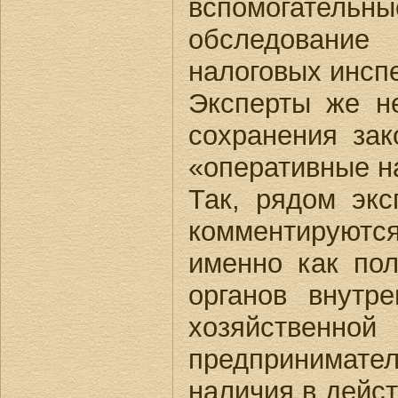
вспомогатель
обследование
налоговых инспек
Эксперты же н
сохранения за
«оперативные н
Так, рядом эк
комментируютс
именно как по
органов внутр
хозяйствен
предпринимате
наличия в дейс