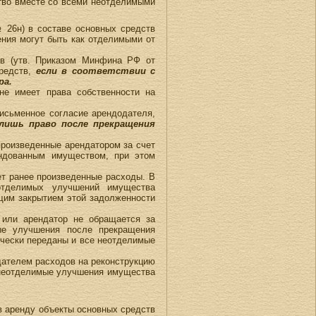
ство вместе со всеми неотделимыми
№ 26н) в составе основных средств
ния могут быть как отделимыми от
тв (утв. Приказом Минфина РФ от
средств,
если в соответствии с
ра.
не имеет права собственности на
исьменное согласие арендодателя,
лишь право после прекращения
произведенные арендатором за счет
ндованным имуществом, при этом
ет ранее произведенные расходы. В
отделимых улучшений имущества
ющим закрытием этой задолженности
 или арендатор не обращается за
ые улучшения после прекращения
ически переданы и все неотделимые
одателем расходов на реконструкцию
л неотделимые улучшения имущества
 аренду объекты основных средств