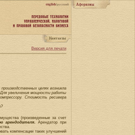
english
/русский
Версия для печати
 производственных целях возникла
. Для увеличения мощности работы
компрессору. Стоимость ресивера
а?
имущества (произведенные за счет
ю арендодателя.
Арендатор при
ства.
овать компенсации таких улучшений