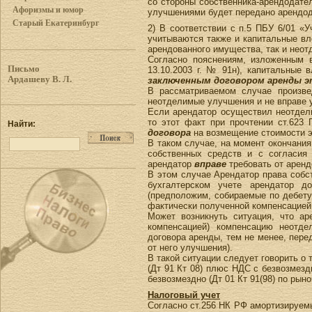
со стороны собственника-арендодате
Афоризмы и юмор
улучшениями будет передано арендо
Старый Екатеринбург
2) В соответствии с п.5 ПБУ 6/01 «
учитываются также и капитальные вл
арендованного имущества, так и нео
Согласно пояснениям, изложенным 
Письмо
13.10.2003 г. № 91н), капитальные
Ардашеву В. Л.
заключенным договором аренды 
В рассматриваемом случае произве
неотделимые улучшения и не вправе у
Если арендатор осуществил неотдел
то этот факт при прочтении ст.623
Найти:
договора
на возмещение стоимости э
В таком случае, на момент окончани
собственных средств и с согласия
арендатор
вправе
требовать от арен
В этом случае Арендатор права собс
бухгалтерском учете арендатор д
(предположим, собираемые по дебету
фактически полученной компенсацией (
Может возникнуть ситуация, что ар
компенсацией) компенсацию неотд
договора аренды, тем не менее, пер
от него улучшения).
В такой ситуации следует говорить о
(Дт 91 Кт 08) плюс НДС с безвозмез
безвозмездно (Дт 01 Кт 91(98) по рыно
Налоговый учет
Согласно ст.256 НК РФ амортизируем