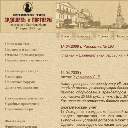
Наши клиенты
14.04.2009 г. Рассылка № 193
Партнеры и коллеги
Отзывы и рекомендации
Главная
»
Еженедельная рассылка
»
Приглашаем к партнерству
Наша специализация
14.04.2009 г.
Семинары
Автор:
Хусаинова С. Р.
Налоговые форумы
Наше предприятие арендует у ИП ком
Другие мероприятия
необходимость реконструкции данно
данного оборудования арендатором
составила 20 000 руб., в т.ч. НДС 18%
Еженедельная рассылка
Как правильно отразить данные хозя
Судебные прецеденты
Бухгалтерский учет
Справочное бюро
1) Исходя из гражданско-правовой 
средств арендатора, т.е. без комп
выполнении условий договора может 
Фотогалерея
Однако, произведя с согласия аренд
Фирменные заметки