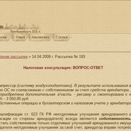
Архив рассылки
» 14.04.2009 г. Рассылка № 193
Налоговая консультация: ВОПРОС-ОТВЕТ
прессор (систему воздухоподготовки). В результате использования в
го ОС по согласованию с собственником за счет средств арендатора
 приобретена дополнительная з/часть - ресивер и смонтирована к 
 - 3 050,85 руб.
йственные операции в бухгалтерском и налоговом учете у арендатор
квалификации ст. 623 ГК РФ неотделимые улучшения арендованного 
енсации со стороны арендодателя) всегда являются
собственность
стать собственником только отделимых улучшений арендованного имуще
одателя неотделимые улучшения за свой счет, арендатор вправе потреб