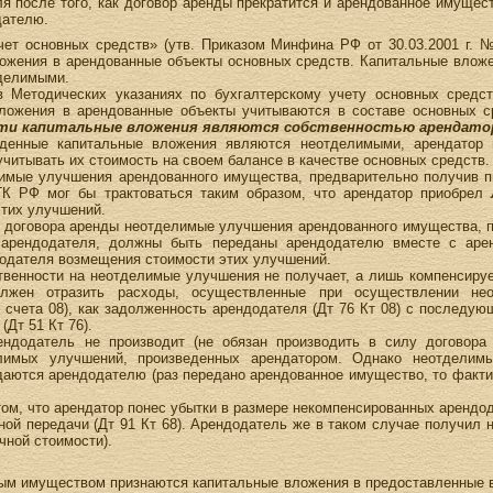
ля после того, как договор аренды прекратится и арендованное имуще
дателю.
Учет основных средств» (утв. Приказом Минфина РФ от 30.03.2001 г. 
ожения в арендованные объекты основных средств. Капитальные вложе
тделимыми.
в Методических указаниях по бухгалтерскому учету основных средс
 вложения в арендованные объекты учитываются в составе основных 
эти капитальные вложения являются собственностью арендато
денные капитальные вложения являются неотделимыми, арендатор 
читывать их стоимость на своем балансе в качестве основных средств.
имые улучшения арендованного имущества, предварительно получив п
 ГК РФ мог бы трактоваться таким образом, что арендатор приобрел
тих улучшений.
я договора аренды неотделимые улучшения арендованного имущества, 
 арендодателя, должны быть переданы арендодателю вместе с аре
додателя возмещения стоимости этих улучшений.
твенности на неотделимые улучшения не получает, а лишь компенсиру
олжен отразить расходы, осуществленные при осуществлении не
 счета 08), как задолженность арендодателя (Дт 76 Кт 08) с последу
Дт 51 Кт 76).
ендодатель не производит (не обязан производить в силу договора
елимых улучшений, произведенных арендатором. Однако неотделим
едаются арендодателю (раз передано арендованное имущество, то факт
 том, что арендатор понес убытки в размере некомпенсированных аренд
дной передачи (Дт 91 Кт 68). Арендодатель же в таком случае получи
чной стоимости).
ым имуществом признаются капитальные вложения в предоставленные в