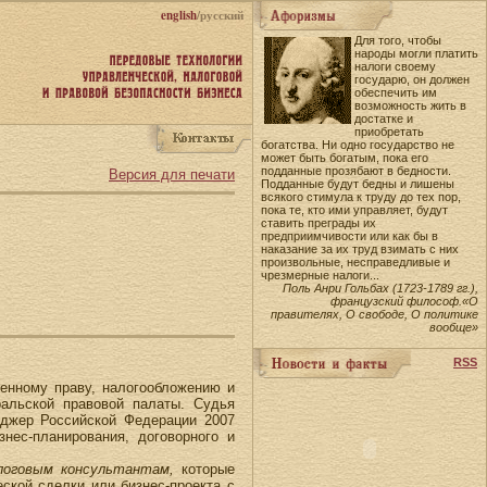
english
/русский
Для того, чтобы
народы могли платить
налоги своему
государю, он должен
обеспечить им
возможность жить в
достатке и
приобретать
богатства. Ни одно государство не
может быть богатым, пока его
подданные прозябают в бедности.
Версия для печати
Подданные будут бедны и лишены
всякого стимула к труду до тех пор,
пока те, кто ими управляет, будут
ставить преграды их
предприимчивости или как бы в
наказание за их труд взимать с них
произвольные, несправедливые и
чрезмерные налоги...
Поль Анри Гольбах (1723-1789 гг.),
французский философ.«О
правителях, О свободе, О политике
вообще»
RSS
венному праву, налогообложению и
альской правовой палаты. Судья
еджер Российской Федерации 2007
нес-планирования, договорного и
логовым консультантам,
которые
ской сделки или бизнес-проекта с