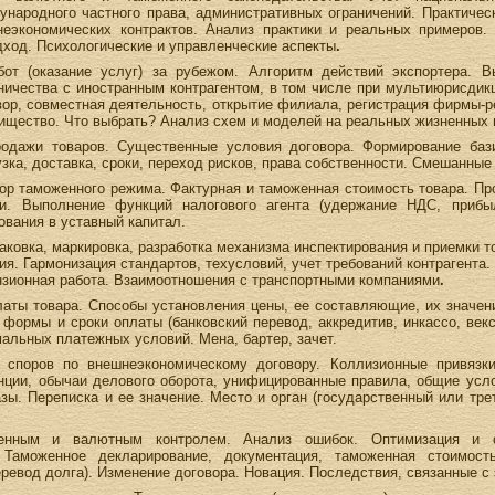
ународного частного права, административных ограничений. Практиче
еэкономических контрактов. Анализ практики и реальных примеров. 
дход. Психологические и управленческие аспекты
.
от (оказание услуг) за рубежом. Алгоритм действий экспортера. 
ичества с иностранным контрагентом, в том числе при мультиюрисдикц
ор, совместная деятельность, открытие филиала, регистрация фирмы-р
рищество. Что выбрать? Анализ схем и моделей на реальных жизненных 
родажи товаров. Существенные условия договора. Формирование ба
узка, доставка, сроки, переход рисков, права собственности. Смешанные
бор таможенного режима. Фактурная и таможенная стоимость товара. П
ки. Выполнение функций налогового агента (удержание НДС, приб
ования в уставный капитал.
аковка, маркировка, разработка механизма инспектирования и приемки то
я. Гармонизация стандартов, техусловий, учет требований контрагента.
ензионная работа. Взаимоотношения с транспортными компаниями
.
аты товара. Способы установления цены, ее составляющие, их значен
 формы и сроки оплаты (банковский перевод, аккредитив, инкассо, векс
альных платежных условий. Мена, бартер, зачет.
поров по внешнеэкономическому договору. Коллизионные привязки.
нции, обычаи делового оборота, унифицированные правила, общие услов
ы. Переписка и ее значение. Место и орган (государственный или тре
нным и валютным контролем. Анализ ошибок. Оптимизация и с
. Таможенное декларирование, документация, таможенная стоимост
еревод долга). Изменение договора. Новация. Последствия, связанные с 