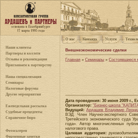
Наши клиенты
Внешнеэкономические сделки
Партнеры и коллеги
Отзывы и рекомендации
Главная
»
Семинары
»
Состоявшиеся 
Приглашаем к партнерству
Наша специализация
Семинары
Налоговые форумы
Другие мероприятия
Дата проведения: 30 июня 2009 г., 
Организатор:
"Бизнес-школа "КАПИТ
Еженедельная рассылка
Ведущий:
Ардашев Владимир Леони
Судебные прецеденты
ВЭД. Член Научно-экспертного Сов
Справочное бюро
Третейского экономического суда У
года». Автор многочисленных публи
налогового права.
Фотогалерея
Целевая аудитория:
руководителям
Фирменные заметки
непосредственно занимаются стратег