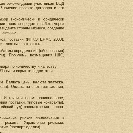
ские рекомендации участникам ВЭД
Значение проекта договора и его
Выбор экономически и юридически
ии: прямая продажа, работа через
езидента страны бизнеса, создание
примерах.
зиса поставки (ИНКОТЕРМС 2000).
 и сложные контракты
.
роблемы определения (обоснования)
ыли). Проблемы возмещения НДС,
вара по количеству и качеству.
 Явные и скрытые недостатки.
ие. Валюта цены, валюта платежа.
еля). Оплата на счет третьих лиц,
 Источники норм: национальное,
ия поставки, типовые контракты).
тейский суд) рассмотрения споров.
нижение рисков привлечения к
ь, режимы. Управление рисками.
этим (паспорт сделки).