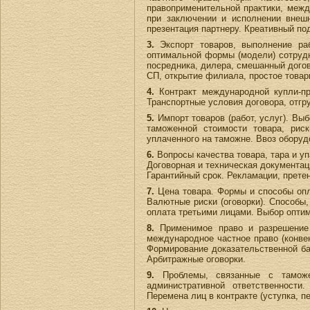
правоприменительной практики, межд
при заключении и исполнении внешн
презентация партнеру. Креативный по
3.
Экспорт товаров, выполнение раб
оптимальной формы (модели) сотрудн
посредника, дилера, смешанный догов
СП, открытие филиала, простое това
4.
Контракт международной купли-п
Транспортные условия договора, отгр
5.
Импорт товаров (работ, услуг). Вы
таможенной стоимости товара, рис
уплаченного на таможне. Ввоз оборуд
6.
Вопросы качества товара, тара и уп
Договорная и техническая документаци
Гарантийный срок. Рекламации, прет
7.
Цена товара. Формы и способы опл
Валютные риски (оговорки). Способы,
оплата третьими лицами. Выбор оптим
8.
Применимое право и разрешение с
международное частное право (конве
Формирование доказательственной баз
Арбитражные оговорки.
9.
Проблемы, связанные с таможе
административной ответственности
Перемена лиц в контракте (уступка, п