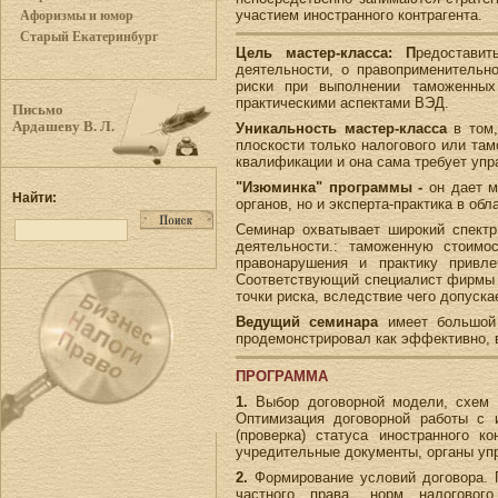
участием иностранного контрагента.
Афоризмы и юмор
Старый Екатеринбург
Цель мастер-класса: П
редостави
деятельности, о правоприменительн
риски при выполнении таможенных
практическими аспектами ВЭД.
Письмо
Ардашеву В. Л.
Уникальность мастер-класса
в том,
плоскости только налогового или та
квалификации и она сама требует упр
"Изюминка" программы -
он дает 
Найти:
органов, но и эксперта-практика в обл
Семинар охватывает широкий спектр
деятельности.: таможенную стоимо
правонарушения и практику привл
Соответствующий специалист фирмы з
точки риска, вследствие чего допуск
Ведущий семинара
имеет большой 
продемонстрировал как эффективно, 
ПРОГРАММА
1.
Выбор договорной модели, схем 
Оптимизация договорной работы с и
(проверка) статуса иностранного к
учредительные документы, органы упр
2.
Формирование условий договора. 
частного права, норм налогового