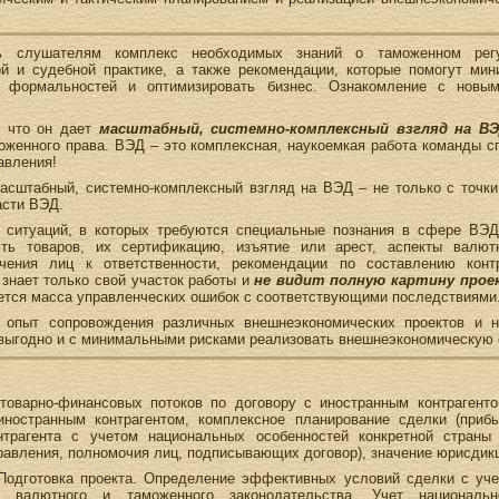
ть слушателям комплекс необходимых знаний о таможенном регу
ой и судебной практике, а также рекомендации, которые помогут мин
 формальностей и оптимизировать бизнес. Ознакомление с новы
 что он дает
масштабный, системно-комплексный взгляд на В
моженного права. ВЭД – это комплексная, наукоемкая работа команды с
авления!
масштабный, системно-комплексный взгляд на ВЭД – не только с точк
асти ВЭД.
 ситуаций, в которых требуются специальные познания в сфере ВЭД
сть товаров, их сертификацию, изъятие или арест, аспекты валютн
ечения лиц к ответственности, рекомендации по составлению кон
нает только свой участок работы и
не видит полную картину прое
ается масса управленческих ошибок с соответствующими последствиями
опыт сопровождения различных внешнеэкономических проектов и
выгодно и с минимальными рисками реализовать внешнеэкономическую 
товарно-финансовых потоков по договору с иностранным контрагент
ностранным контрагентом, комплексное планирование сделки (прибыль
онтрагента с учетом национальных особенностей конкретной страны 
авления, полномочия лиц, подписывающих договор), значение юрисдикц
Подготовка проекта. Определение эффективных условий сделки с уч
, валютного и таможенного законодательства. Учет национально