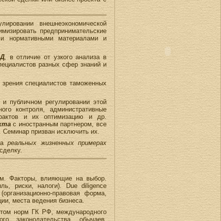
лировании внешнеэкономической
имизировать предпринимательские
ми нормативными материалами и
ЭД
,
в отличие от узкого анализа в
пециалистов разных сфер знаний и
и зрения специалистов таможенных
 и публичном регулировании этой
ого контроля, административные
трактов и их оптимизацию и др.
кта
с иностранным партнером, все
. Семинар призван исключить их.
 на
реальных жизненных примерах
сделку.
ом. Факторы, влияющие на выбор.
, риски, налоги). Due diligence
(организационно-правовая форма,
ии, места ведения бизнеса.
етом норм ГК РФ, международного
го законодательства, обычаев,