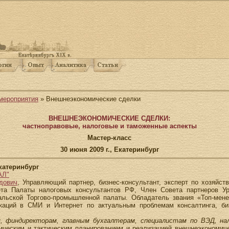
мероприятия
» Внешнеэкономические сделки
ВНЕШНЕЭКОНОМИЧЕСКИЕ СДЕЛКИ:
частноправовые, налоговые и таможенные аспекты
Мастер-класс
30 июня 2009 г., Екатеринбург
Екатеринбург
АЛ"
дович
, Управляющий партнер, бизнес-консультант, эксперт по хозяйст
ета Палаты налоговых консультантов РФ, Член Совета партнеров Ур
ральской Торгово-промышленной палаты. Обладатель звания «Топ-мен
каций в СМИ и Интернет по актуальным проблемам консалтинга, биз
, финдиректорам, главным бухгалтерам, специалистам по ВЭД, на
ическим и тактическим планированием и реализацией внешнеэкономиче