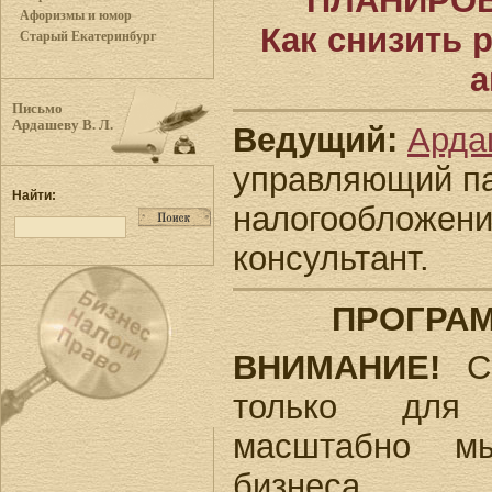
ПЛАНИРОВ
Афоризмы и юмор
Как снизить 
Старый Екатеринбург
а
Письмо
Ардашеву В. Л.
Ведущий:
Арда
управляющий па
Найти:
налогообложени
консультант.
ПРОГРА
ВНИМАНИЕ!
Се
только для
масштабно мы
бизнеса, 