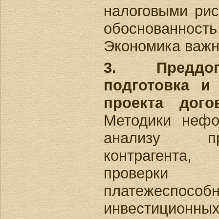
налоговыми рис
обоснованност
Экономика важн
3. Преддог
подготовка и 
проекта дого
Методики нефо
анализу пр
контрагента
проверк
платежеспособ
инвестицион