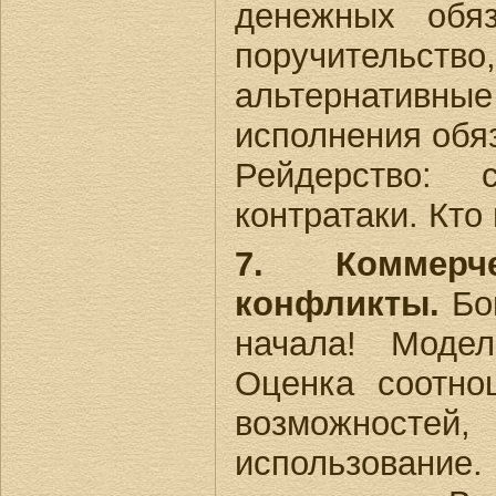
денежных обяз
поручительство,
альтернативные
исполнения обя
Рейдерство:
контратаки. Кто
7. Коммер
конфликты.
Бой
начала! Модел
Оценка соотно
возможнос
использовани