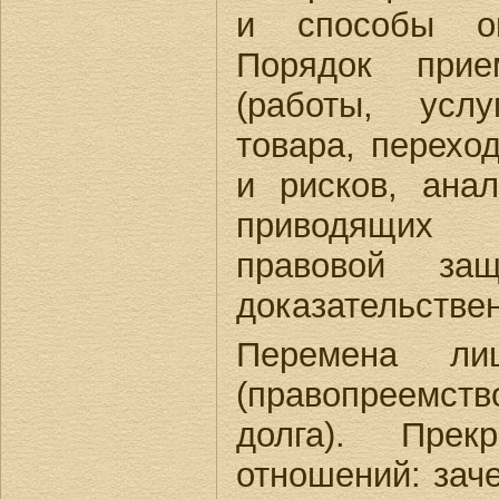
и способы оп
Порядок прие
(работы, услу
товара, перехо
и рисков, ана
приводящих
правовой защ
доказательстве
Перемена ли
(правопреемст
долга). Прек
отношений: заче