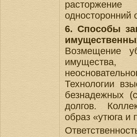
расторжен
односторонний о
6. Способы з
имуществен
Возмещение уб
имуществ
неосновател
Технологии вз
безнадежных (с
долгов. Колле
образ «утюга и 
Ответственно