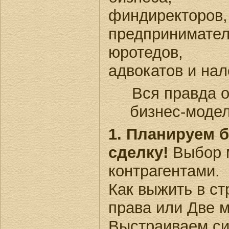
финдиректо
предпринимат
юротедов, б
адвокатов и нал
Вся правда о
бизнес-модел
1. Планируем б
сделку!
Выбор м
контрагентами.
Как выжить в с
права или Две 
Выстраиваем си