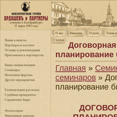
Наши клиенты
Договорная
Партнеры и коллеги
Отзывы и рекомендации
планирование 
Приглашаем к партнерству
Наша специализация
Главная
»
Семи
Семинары
семинаров
» Дог
Налоговые форумы
Другие мероприятия
планирование б
Еженедельная рассылка
Судебные прецеденты
Справочное бюро
ДОГОВОР
Фотогалерея
Фирменные заметки