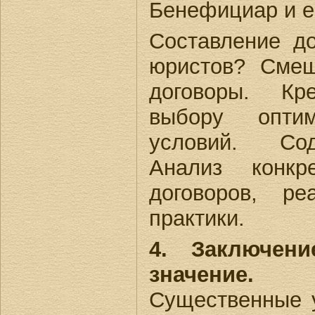
Бенефициар и е
Составление до
юристов? Сме
договоры. Кр
выбору оптим
условий. Сод
Анализ конкр
договоров, р
практики.
4. Заключен
значен
Существенные у