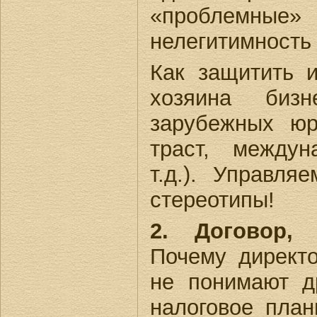
«проблем
нелегитимность 
Как защитить 
хозяина бизн
зарубежных ю
траст, между
т.д.). Управл
стереотипы!
2. Договор, 
Почему директо
не понимают д
налоговое план