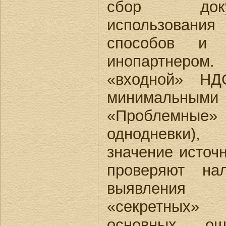
сбор доку
использован
способов и
инопартнеро
«входной» Н
минимальн
«Проблемные»
однодневки)
значение источн
проверяют нал
выявления 
«секретных
основных о