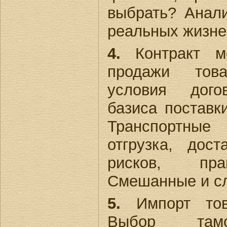
выбрать? Анал
реальных жизне
4.
Контракт м
продажи това
условия дого
базиса постав
Транспортные
отгрузка, дост
рисков, пра
Смешанные и с
5.
Импорт това
Выбор тамо