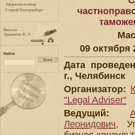
С
Афоризмы и юмор
частноправ
Старый Екатеринбург
таможе
Письмо
Мас
Ардашеву В. Л.
09 октября 
Найти:
Дата проведен
г., Челябинск
Организатор:
"Legal Adviser"
Ведущий:
Леонидович
, У
бизнес-консу