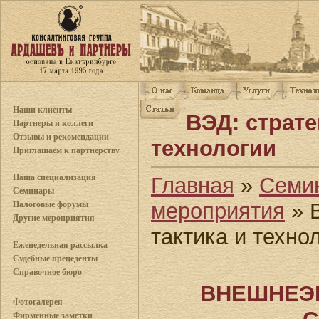
Наши клиенты
ВЭД: страте
Партнеры и коллеги
Отзывы и рекомендации
технологии
Приглашаем к партнерству
Наша специализация
Главная
»
Семи
Семинары
мероприятия
» В
Налоговые форумы
Другие мероприятия
тактика и техно
Еженедельная рассылка
Судебные прецеденты
Справочное бюро
ВНЕШНЕЭ
Фотогалерея
Фирменные заметки