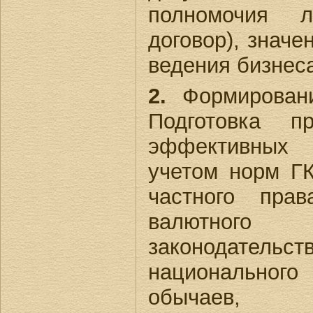
полномочия л
договор), значе
ведения бизнес
2.
Формировани
Подготовка п
эффективных
учетом норм Г
частного прав
валютного
законодат
национальног
обычаев, пр