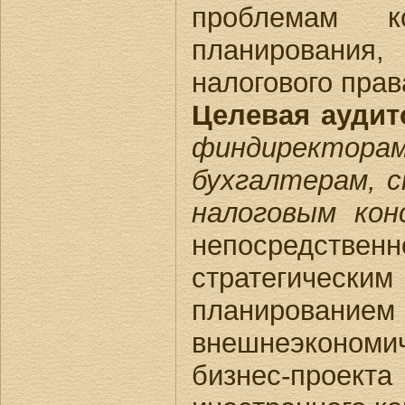
проблемам ко
планировани
налогового прав
Целевая аудит
финдирект
бухгалтерам, 
налоговым кон
непосредст
стратегичес
планировани
внешнеэконом
бизнес-про