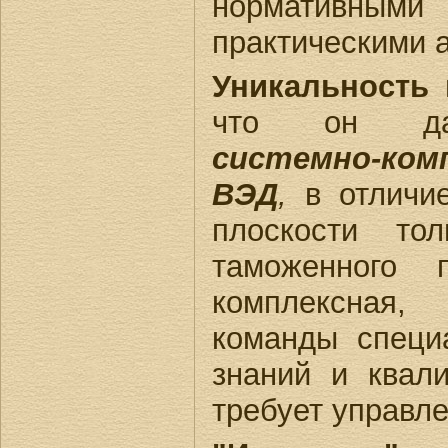
нормативны
практическими 
Уникальность 
что он 
системно-ком
ВЭД
,
в отличие
плоскости то
таможенного
комплексная,
команды специ
знаний и квал
требует управле