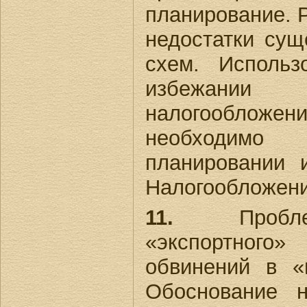
планирование. 
недостатки су
схем. Использ
избежан
налогообложен
необходимо
планировании 
Налогообложение
11.
Проблем
«экспортного
обвинений в «
Обоснование 