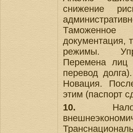
снижение рис
административ
Таможенное
документация, 
режимы. Упр
Перемена лиц в
перевод долга)
Новация. Посл
этим (паспорт с
10.
Налого
внешнеэконом
Транснационал