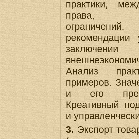
практики, меж
права, ад
ограничени
рекомендации
заключени
внешнеэконом
Анализ пра
примеров. Знач
и его презе
Креативный под
и управленческ
3.
Экспорт това