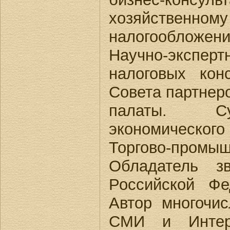
хозяйств
налогооблож
Научно-экспер
налоговых кон
Совета партнер
палаты. Су
экономическо
Торгово-про
Обладатель з
Российской Фе
Автор многочи
СМИ и Интер