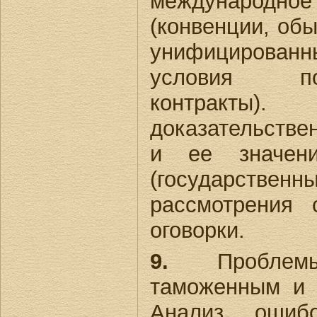
международн
(конвенции, обы
унифицирован
условия по
контракты)
доказательстве
и ее значен
(государственны
рассмотрения 
оговорки.
9.
Проблемы
таможенным и 
Анализ ошиб