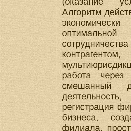
(оказание у
Алгоритм дейст
экономичес
оптимально
сотрудничес
контрагентом
мультиюрисдик
работа через 
смешанный до
деятельность
регистрация фи
бизнеса, соз
филиала, прост