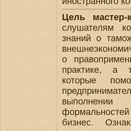
иностранного ко
Цель мастер-
слушателям к
знаний о тамо
внешнеэкономи
о правопримен
практике, а 
которые помо
предпринимат
выполнен
формальносте
бизнес. Озна