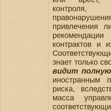
контроля, 
правонаруш
привлечения ли
рекомендаци
контрактов и 
Соответствующ
знает только св
видит полную
иностранным п
риска, вследст
масса управл
соответствую