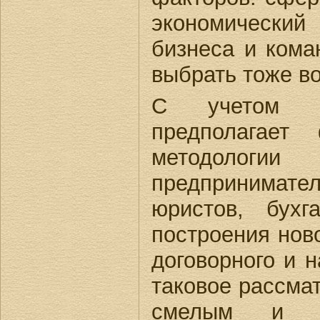
экономический
бизнеса и кома
выбрать тоже во
С учетом вы
предполагает
методологии
предпринимат
юристов, бухг
построения нов
договорного и н
таковое рассма
смелым и ин