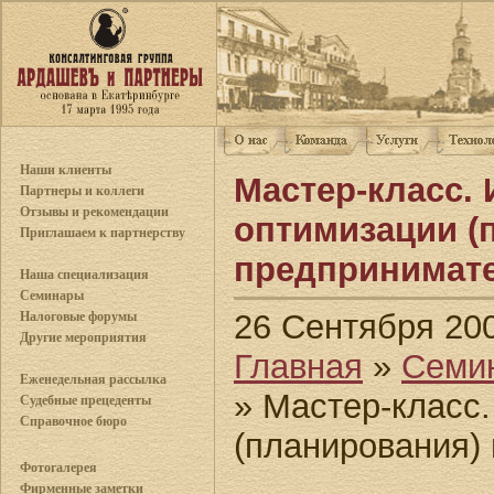
Наши клиенты
Мастер-класс.
Партнеры и коллеги
Отзывы и рекомендации
оптимизации (
Приглашаем к партнерству
предпринимате
Наша специализация
Семинары
26 Сентября 20
Налоговые форумы
Другие мероприятия
Главная
»
Семи
Еженедельная рассылка
» Мастер-класс.
Судебные прецеденты
Справочное бюро
(планирования)
Фотогалерея
Фирменные заметки