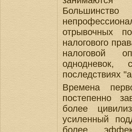
занимаются
Большинс
непрофессион
отрывочных по
налогового пра
налоговой о
однодневок,
последствиях "
Времена перво
постепенно за
более цивилиз
усиленный под
более эффек