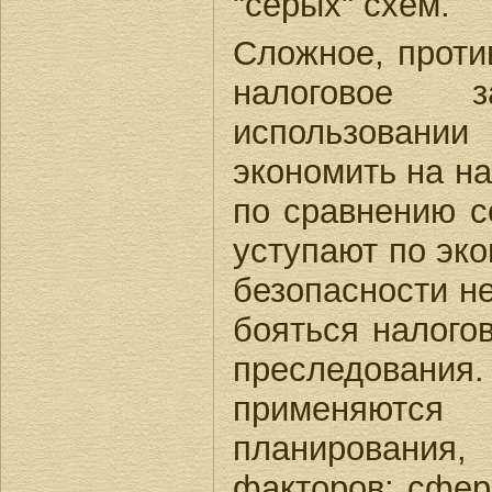
"серых" схем.
Сложное, проти
налоговое з
использовании
экономить на н
по сравнению с
уступают по эк
безопасности н
бояться налогов
преследования
применяются
планирования,
факторов: сфер