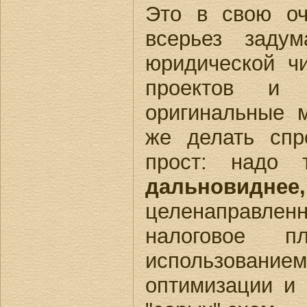
Это в свою оч
всерьез задум
юридической ч
проектов и д
оригинальные 
же делать спр
прост: надо
дальновиднее,
целенаправле
налоговое 
использовани
оптимизации и 