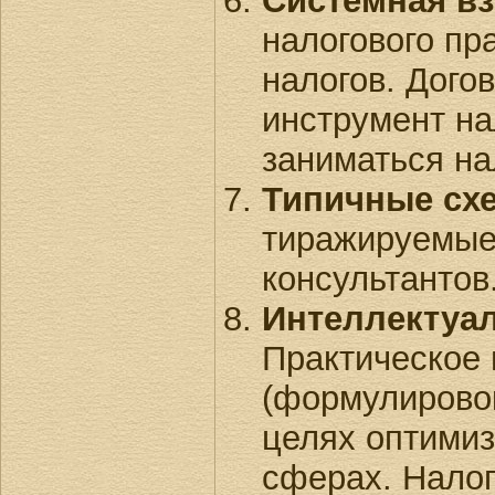
Системная в
налогового пр
налогов. Дого
инструмент на
заниматься н
Типичные сх
тиражируемые
консультантов.
Интеллектуа
Практическое 
(формулировок
целях оптими
сферах. Нало