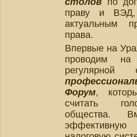
столов
по дог
праву и ВЭД
актуальным п
права.
Впервые на Ура
проводим на 
регулярной
профессион
Форум
, котор
считать гол
общества. 
эффективну
налоговую сист