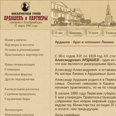
Наши клиенты
Ардашев - брат и оппонент Ленина
Партнеры и коллеги
Отзывы и рекомендации
Приглашаем к партнерству
С 90-х годов XIX по 1919 год XX ст
Александрович АРДАШЕВ
- один из
что они являются двоюродными брать
Наша специализация
Семинары
Александр Александрович и остававш
Но матери Ленина и Ардашевых были 
Налоговые форумы
Другие мероприятия
Александр Ардашев родился в Пермско
семье. Окончил гимназию в Казани.
начинает практиковать, но не по спец
Еженедельная рассылка
В начале 1889 года Пермским губерн
Судебные прецеденты
5 мая утвержден Правительствующим 
Справочное бюро
собранием был избран мировым судьей
ведомству Министерства юстиции 25 и
и оплате, чем предыдущие.
Фотогалерея
Дела семейные
Фирменные заметки