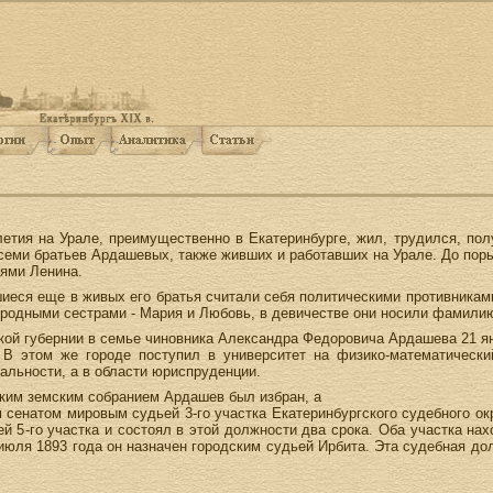
олетия на Урале, преимущественно в Екатеринбурге, жил, трудился, п
 семи братьев Ардашевых, также живших и работавших на Урале. До поры
ями Ленина.
иеся еще в живых его братья считали себя политическими противникам
родными сестрами - Мария и Любовь, в девичестве они носили фамили
й губернии в семье чиновника Александра Федоровича Ардашева 21 янв
 В этом же городе поступил в университет на физико-математически
иальности, а в области юриспруденции.
ским земским собранием Ардашев был избран, а
сенатом мировым судьей 3-го участка Екатеринбургского судебного ок
 5-го участка и состоял в этой должности два срока. Оба участка нах
юля 1893 года он назначен городским судьей Ирбита. Эта судебная до