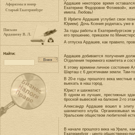
Ардашев некоторое время оставался
Афоризмы и юмор
Екатерине Федоровне Фотиевой», жит
Старый Екатеринбург
имела. Любовь!
В Ирбите Ардашев углубил свои позна
Юрием). Дочь Ксения родилась уже в 
Письмо
За годы работы в Екатеринбургском 
Ардашеву В. Л.
его прошению, приказом по Министерс
А отпуска Ардашев, как правило, пр
Найти:
Ардашев добивается получения должн
Отделения тюремного комитета и сост
К этому времени личное состояние Ал
Шарташ с 6 десятинами земли. Там-то
В 20-е годы прошлого века местные 
выехать в наш город.
Юрист и шахматист
В одном из лучших, престижных здан
броской вывеской на балконе 2-го эт
Александр Ардашев вошел в элиту 
шахматного клуба. Организовывал м
Уральским обществом любителей есте
В начале прошлого века на Урале, ка
Екатеринбург - центр общественно-по