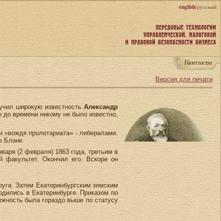
english
/русский
Версия для печати
олучил широкую известность
Александр
 до времени никому не было известно,
и «вождя пролетариата» - либералами.
ю Бланк.
аря (2 февраля) 1863 года, третьим в
й факультет. Окончил его. Вскоре он
руга. Затем Екатеринбургским земским
одились в Екатеринбурге. Приказом по
лжность была гораздо выше по статусу