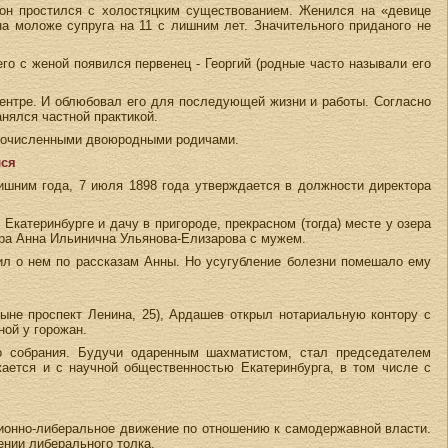
 он простился с холостяцким существованием. Женился на «девице
на моложе супруга на 11 с лишним лет. Значительного приданого не
го с женой появился первенец - Георгий (родные часто называли его
центре. И облюбовал его для последующей жизни и работы. Согласно
анялся частной практикой.
ногочисленными двоюродными родичами.
лся
ишним года, 7 июля 1898 года утверждается в должности директора
катеринбурге и дачу в пригороде, прекрасном (тогда) месте у озера
тра Анна Ильинична Ульянова-Елизарова с мужем.
ил о нем по рассказам Анны. Но усугубление болезни помешало ему
ныне проспект Ленина, 25), Ардашев открыл нотариальную контору с
ной у горожан.
о собрания. Будучи одаренным шахматистом, стал председателем
ается и с научной общественностью Екатеринбурга, в том числе с
иционно-либеральное движение по отношению к самодержавной власти.
ении либерального толка.