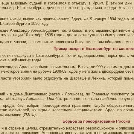
 еще мировым судьей и готовился к отъезду в Ирбит. В эти же дни
ельнице Екатеринбурга, дочери почетного гражданина города. Была о
ния жизни, вырос как практик-юрист. Здесь же 9 ноября 1894 года у не
Екатеринбурге в 1896 году.
уезде Александр Александрович часто бывал в его административном 
тву юстиции 10 октября 1895 года с должности судьи он был уволен и з
оводил в Казани, в знаменитом ленинском Кокушкине. Там общался с м
Приезд вождя в Екатеринбург не состоя
ости нотариуса в Екатеринбурге. Почти одновременно, через два с л
оит в ней многие годы.
ександра Ардашева было значительным. В начале 900-х он имел дом в Е
 некоторое время на рубеже 1908-09 годов у него жила двоюродная сес
власти уговорили было отдохнуть на Шарташе и Ленина, который помн
ий - в доме Дмитриевых (затем - Логинова), по Главному проспекту (
ажа: «Нотариус Ардашев». Она быстро и надолго стала наиболее популяр
города, был избран председателем правления Клуба общественног
атчи любителей, их игры с классными специалистами. Ардашев сближ
ствознания (УОЛЕ).
Борьба за преобразование России
к и в стране в целом, стремительно нарастает революционное и оппоз
литического движения. Ардашев активно участвует в политическом движ