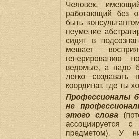
Человек, имеющий
работающий без о
быть консультанто
неумение абстрагир
сидят в подсознан
мешает воспр
генерированию н
ведомые, а надо 
легко создавать
координат, где ты х
Профессионалы б
не профессиона
этого слова
(по
ассоциируется с
предметом). У н