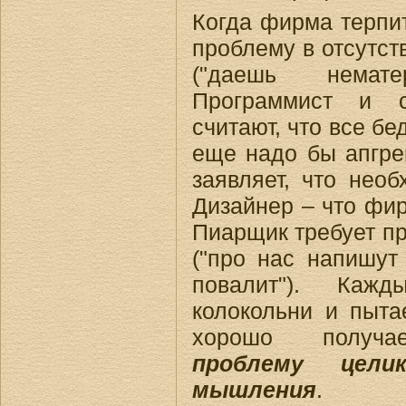
Когда фирма терпит
проблему в отсутст
("даешь нематер
Программист и с
считают, что все бе
еще надо бы апгрей
заявляет, что необ
Дизайнер – что фир
Пиарщик требует п
("про нас напишут 
повалит"). Каж
колокольни и пытае
хорошо получ
проблему цел
мышления
.