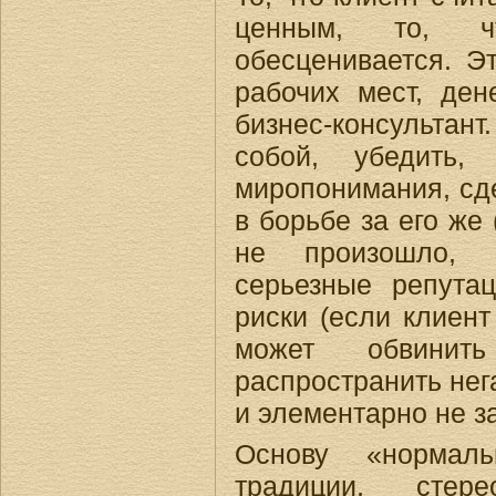
ценным, то, 
обесценивается. Эт
рабочих мест, ден
бизнес-консультант
собой, убедить,
миропонимания, сде
в борьбе за его же 
не произошло, б
серьезные репута
риски (если клиент
может обвинит
распространить не
и элементарно не за
Основу «нормаль
традиции, стер