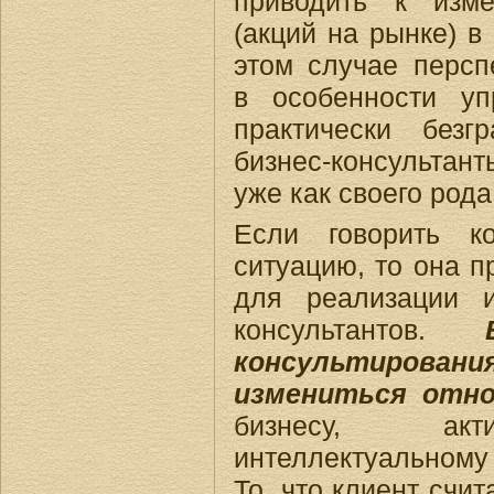
приводить к изм
(акций на рынке) в
этом случае перспе
в особенности упр
практически без
бизнес-консультант
уже как своего рода
Если говорить к
ситуацию, то она п
для реализации и
консультантов.
консультирован
измениться отн
бизнесу, акти
интеллектуальному
То, что клиент счи