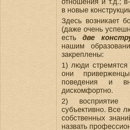
отношения и т.д.; в
в новые конструкци
Здесь возникает б
(даже очень успешн
есть
две констр
нашим образован
закреплены:
1) люди стремятся 
они привержен
поведения и в
дискомфортно.
2) восприятие 
субъективно. Все л
собственных знани
назвать профессио