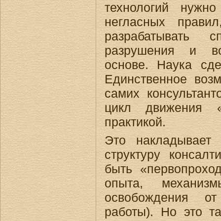
технологий нужно
негласных прави
разрабатывать
разрушения и во
основе. Наука сде
Единственное воз
самих консультант
цикл движения «
практикой.
Это накладывает
структуру консалт
быть «первопрохо
опыта, механиз
освобождения от
работы). Но это т