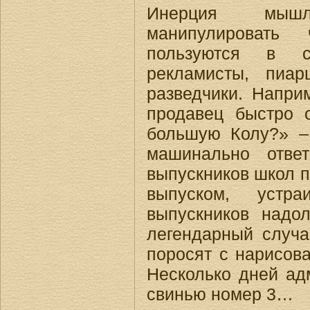
Инерция мыш
манипулировать
пользуются в с
рекламисты, пиар
разведчики. Напри
продавец быстро 
большую Колу?» – 
машинально отве
выпускников школ п
выпуском, устра
выпускников надо
легендарный случа
поросят с нарисов
Несколько дней ад
свинью номер 3…