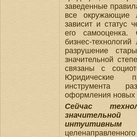
заведенные правил
все окружающие 
зависит и статус ч
его самооценка. 
бизнес-технологий
разрушение стар
значительной степе
связаны с социот
Юридические 
инструмента р
оформления новых 
Сейчас техн
значительно
интуитивны
целенаправленного