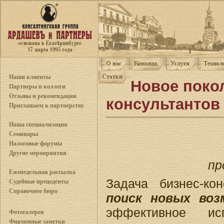
Наши клиенты
Новое поко
Партнеры и коллеги
Отзывы и рекомендации
консультантов
Приглашаем к партнерству
Наша специализация
Семинары
Налоговые форумы
Другие мероприятия
пр
Еженедельная рассылка
Задача бизнес-ко
Судебные прецеденты
Справочное бюро
поиск новых воз
эффективное ис
Фотогалерея
Фирменные заметки