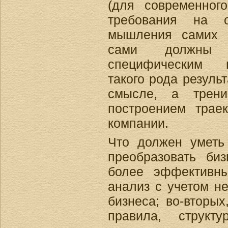
(для современного
требования на о
мышления самих б
сами должны 
специфическим п
такого рода резуль
смысле, а трени
построением трае
компании.
Что должен уметь 
преобразовать биз
более эффективны
анализ с учетом н
бизнеса; во-вторы
правила, структ