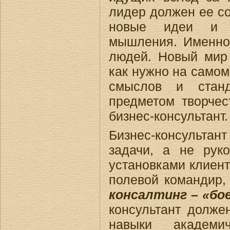
лидер должен ее со
новые идеи и т
мышления. Именно 
людей. Новый мир т
как нужно на самом
смыслов и станд
предметом творчес
бизнес-консультант.
Бизнес-консультан
задачи, а не руко
установками клиент
полевой командир,
консалтинг – «бо
консультант долже
навыки академич