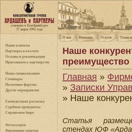
Наши клиенты
Наше конкурен
Партнеры и коллеги
Отзывы и рекомендации
преимущество
Приглашаем к партнерству
Наша специализация
Главная
»
Фирм
Семинары
»
Записки Упра
Налоговые форумы
Другие мероприятия
» Наше конкуре
Еженедельная рассылка
Судебные прецеденты
Справочное бюро
Статья размещ
Фотогалерея
стендах ЮФ «Арда
Фирменные заметки