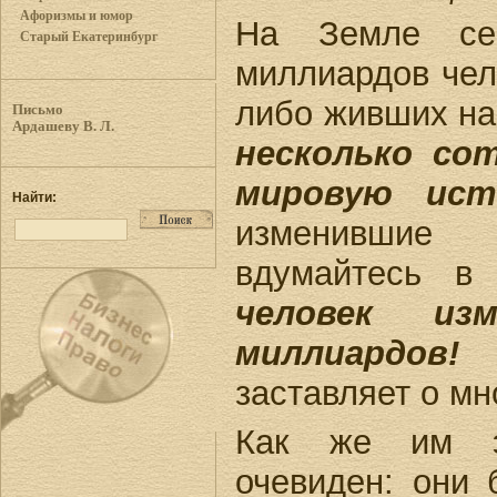
Афоризмы и юмор
На Земле сей
Старый Екатеринбург
миллиардов чело
либо живших н
Письмо
Ардашеву В. Л.
несколько со
мировую ист
Найти:
изменившие
вдумайтесь в
человек из
миллиардов!
Э
заставляет о мн
Как же им э
очевиден: они 