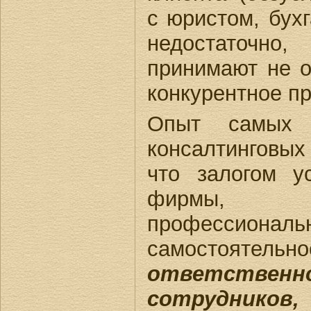
с юристом, бух
недостаточ
принимают не о
конкурентное п
Опыт самых 
консалтинговых
что залогом у
фирмы, 
профессиональ
самостоятель
ответствен
сотрудник