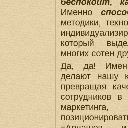
беспокоит, 
Именно
спосо
методики, техн
индивидуализ
который выд
многих сотен др
Да, да! Имен
делают нашу к
превращая кач
сотрудников в
маркетинг
позиционирова
«Ардашев 