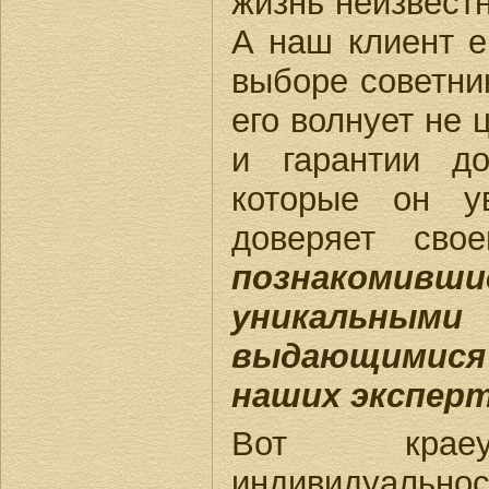
жизнь неизвест
А наш клиент е
выборе советни
его волнует не 
и гарантии до
которые он у
доверяет свое
познакоми
уникальны
выдающимис
наших эксперт
Вот краеу
индивидуально