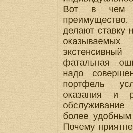
Вот в чем н
преимущество.
делают ставку 
оказываемы
экстенсивный
фатальная ош
надо соверше
портфель усл
оказания и р
обслуживание 
более удобным
Почему приятне