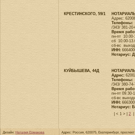
КРЕСТИНСКОГО, 59/1
НОТАРИАЛЬ
Адрес: 62008
Телефоны:
/343/ 381-20
Время рабо
пн-пт 10.00-
сб 10.00-13
сб-вс выхо
ИНН:
666400
Нотариус: 
КУЙБЫШЕВА, 44Д
НОТАРИАЛЬ
Адрес:
62002
Телефоны:
/343/ 380-74
Время рабо
пн-пт 09.30-
сб-вс выход
ИНН:
666300
Нотариус: 
|
< 1 >
|
2
Дизайн:
Наталия Ермакова
Адрес: Россия, 620075, Екатеринбург, проспект 