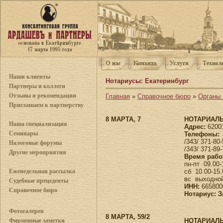
Наши клиенты
Нотариусы: Екатеринбург
Партнеры и коллеги
Отзывы и рекомендации
Главная
»
Справочное бюро
»
Органы 
Приглашаем к партнерству
8 МАРТА, 7
НОТАРИАЛЬ
Наша специализация
Адрес:
62001
Семинары
Телефоны:
/343/ 371-80-
Налоговые форумы
/343/ 371-89
Другие мероприятия
Время рабо
пн-пт 09.00
сб 10.00-1
Еженедельная рассылка
вс выходно
Судебные прецеденты
ИНН:
665800
Справочное бюро
Нотариус: 
Фотогалерея
8 МАРТА, 59/2
НОТАРИАЛЬ
Фирменные заметки