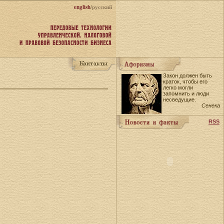
english
/русский
Закон должен быть
краток, чтобы его
легко могли
запомнить и люди
несведущие.
Сенека
RSS