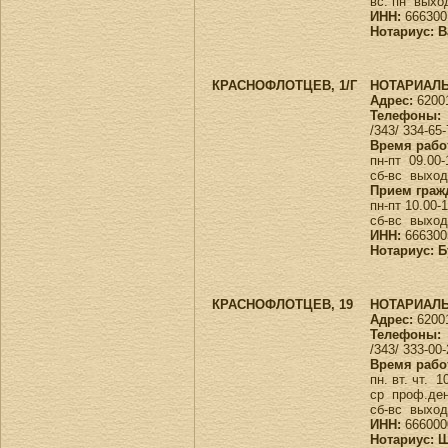
вс. пн вых
ИНН:
666300
Нотариус: 
КРАСНОФЛОТЦЕВ, 1/Г
НОТАРИАЛЬ
Адрес:
62001
Телефоны:
/343/ 334-65
Время рабо
пн-пт 09.00-
сб-вс вых
Прием граж
пн-пт 10.00-
сб-вс выхо
ИНН:
666300
Нотариус: 
КРАСНОФЛОТЦЕВ, 19
НОТАРИАЛЬ
Адрес:
62001
Телефоны:
/343/ 333-00
Время рабо
пн. вт. чт. 
ср проф.д
сб-вс выхо
ИНН:
666000
Нотариус: 