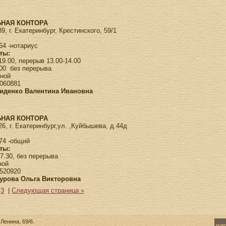
НАЯ КОНТОРА
9, г. Екатеринбург, Крестинского, 59/1
-64 -нотариус
ты:
19.00, перерыв 13.00-14.00
.00 без перерыва
дной
060881
Диденко Валентина Ивановна
НАЯ КОНТОРА
6, г. Екатеринбург,ул. ,Куйбышева, д.44д
-74 -общий
ты:
17.30, без перерыва
ной
520920
Бурова Ольга Викторовна
|
3
|
Следующая страница »
Ленина, 69/6.