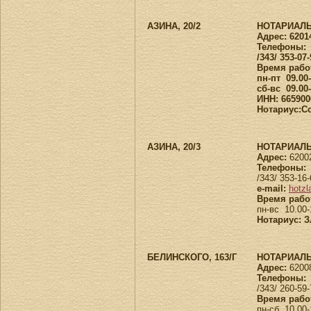
АЗИНА, 20/2
НОТАРИАЛЬ
Адрес:
62014
Телефоны:
/343/ 353-07-
Время рабо
пн-пт 09.00
сб-вс 09.00
ИНН:
665900
Нотариус:С
АЗИНА, 20/3
НОТАРИАЛЬ
Адрес:
62002
Телефоны:
/343/ 353-16
e-mail:
hotzl
Время рабо
пн-вс 10.00-
Нотариус: 
БЕЛИНСКОГО, 163/Г
НОТАРИАЛЬ
Адрес:
62008
Телефоны:
/343/ 260-59
Время рабо
пн-сб 10.00-