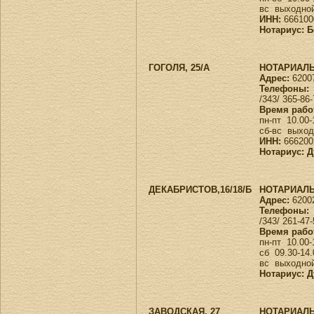
вс выходно
ИНН:
666100
Нотариус: 
ГОГОЛЯ, 25/А
НОТАРИАЛЬ
Адрес:
62007
Телефоны:
/343/ 365-86
Время рабо
пн-пт 10.00
сб-вс выхо
ИНН:
666200
Нотариус: 
ДЕКАБРИСТОВ,16/18/Б
НОТАРИАЛЬ
Адрес:
62002
Телефоны:
/343/ 261-47
Время рабо
пн-пт 10.00-
сб 09.30-14
вс выходно
Нотариус: 
ЗАВОДСКАЯ, 27
НОТАРИАЛЬ