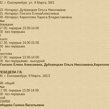
2, г. Екатеринбург, ул. 8 Марта, 59/2
7-63 -Нотариус Дубовицкая Ольга Николаевна
5-81 -Нотариус Гонгало ЕленаАлексеевна
5-80 -Нотариус Кириллова Лариса Владиславовна
ты:
бовицкая
17.00, перерыв 13.00-14.00
.00 без перерыва
ной
нгало
-17.30, перерыв 14.00-15.00
.00 без перерыва
ной
риллова
-17.00, перерыв 13.00-14.00
.00 без перерывавс выходной
 Гонгало Елена Алексеевна, Дубовицкая Ольга Николаевна,Кирилло
ЕБЕДЕВА Г.В.
0, г. Екатеринбург, 8 Марта, 181/2
-98- общий
ты:
-17.00, перерыв 13.00-14.00
.00 без перерыва
дной
156858
Лебедева Галина Васильевна