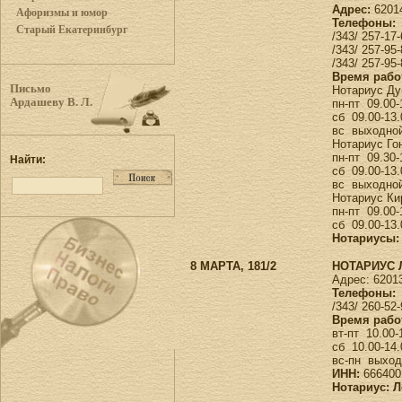
Адрес:
62014
Афоризмы и юмор
Телефоны:
Старый Екатеринбург
/343/ 257-1
/343/ 257-9
/343/ 257-9
Время рабо
Письмо
Нотариус Ду
Ардашеву В. Л.
пн-пт 09.00-
сб 09.00-13
вс выход
Нотариус Го
пн-пт 09.30
Найти:
сб 09.00-13
вс выход
Нотариус Ки
пн-пт 09.00
сб 09.00-13
Нотариусы:
8 МАРТА, 181/2
НОТАРИУС Л
Адрес: 62013
Телефоны:
/343/ 260-52
Время рабо
вт-пт 10.00
сб 10.00-14
вс-пн выхо
ИНН:
666400
Нотариус: 