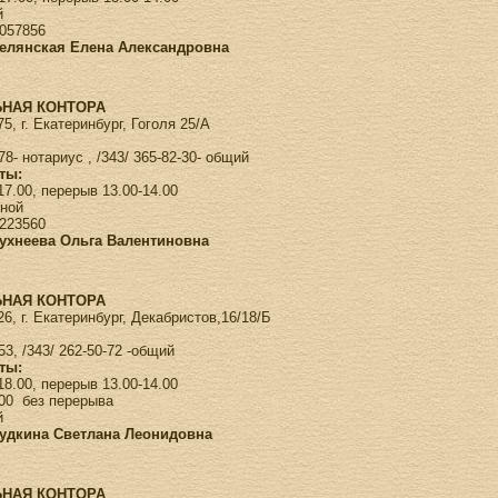
й
057856
Белянская Елена Александровна
НАЯ КОНТОРА
5, г. Екатеринбург, Гоголя 25/А
-78- нотариус , /343/ 365-82-30- общий
ты:
-17.00, перерыв 13.00-14.00
дной
223560
Духнеева Ольга Валентиновна
НАЯ КОНТОРА
6, г. Екатеринбург, Декабристов,16/18/Б
-53, /343/ 262-50-72 -общий
ты:
18.00, перерыв 13.00-14.00
.00 без перерыва
й
Дудкина Светлана Леонидовна
НАЯ КОНТОРА