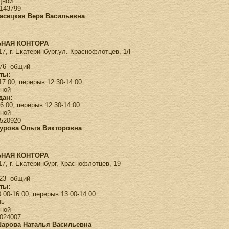
одной
143799
Васецкая Вера Васильевна
НАЯ КОНТОРА
7, г. Екатеринбург,ул. Краснофлотцев, 1/Г
-76 -общий
ты:
17.00, перерыв 12.30-14.00
одной
дан:
16.00, перерыв 12.30-14.00
дной
520920
Бурова Ольга Викторовна
НАЯ КОНТОРА
7, г. Екатеринбург, Краснофлотцев, 19
-23 -общий
ты:
10.00-16.00, перерыв 13.00-14.00
ень
дной
024007
Шарова Наталья Васильевна