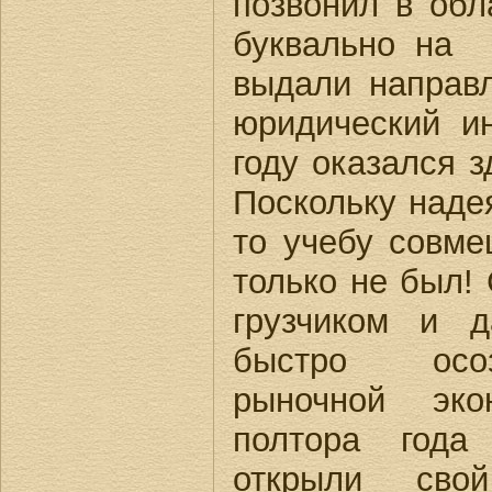
позвонил в обл
буквально на
выдали направ
юридический ин
году оказался з
Поскольку надея
то учебу совме
только не был!
грузчиком и 
быстро осо
рыночной эко
полтора год
открыли сво