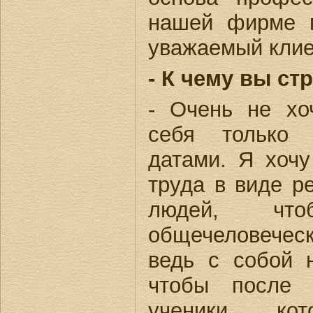
нашей фирме 
уважаемый клие
- К чему вы ст
- Очень не хо
себя только
датами. Я хочу
труда в виде р
людей, чт
общечеловечес
ведь с собой 
чтобы после 
ученики, к