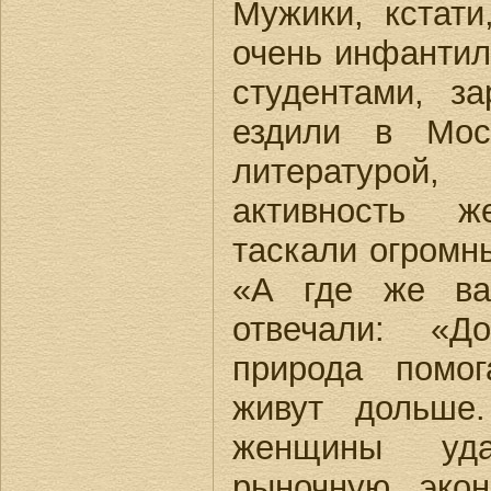
Мужики, кстати
очень инфантил
студентами, з
ездили в Мос
литературо
активность ж
таскали огромн
«А где же ва
отвечали: «
природа помо
живут дольше
женщины уд
рыночную эко