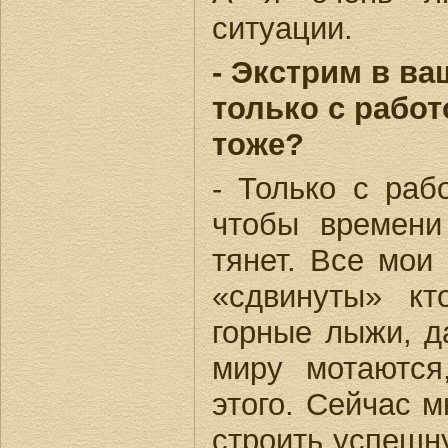
ситуации.
- Экстрим в ва
только с рабо
тоже?
- Только с раб
чтобы времени
тянет. Все мо
«сдвинуты» кт
горные лыжи, да
миру мотаютс
этого. Сейчас м
строить успешн