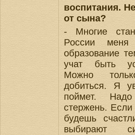
воспитания. Н
от сына?
- Многие ста
России меня
образование те
учат быть ус
Можно тольк
добиться. Я у
поймет. Надо
стержень. Если
будешь счаст
выбирают си