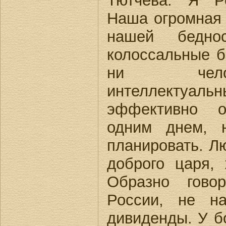
Тютчева. Я Р
Наша огромная 
нашей бедно
колоссальные бо
ни чело
интеллектуальн
эффективно 
одним днем, 
планировать. Лю
доброго царя,
Образно гово
России, не н
дивиденды. У б