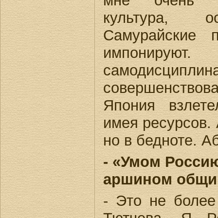
мне очень н
культура, о
Самурайские 
импонирую
самодисципл
совершенствова
Япония взлет
имея ресурсов. 
но в бедноте. А
- «Умом Россию
аршином общим
- Это не более