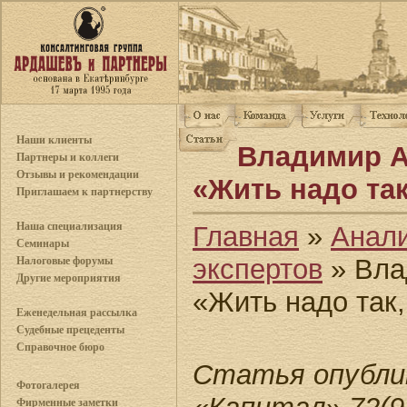
Наши клиенты
Владимир А
Партнеры и коллеги
Отзывы и рекомендации
«Жить надо так
Приглашаем к партнерству
Наша специализация
Главная
»
Анал
Семинары
экспертов
» Вла
Налоговые форумы
Другие мероприятия
«Жить надо так,
Еженедельная рассылка
Судебные прецеденты
Справочное бюро
Статья опублик
Фотогалерея
Фирменные заметки