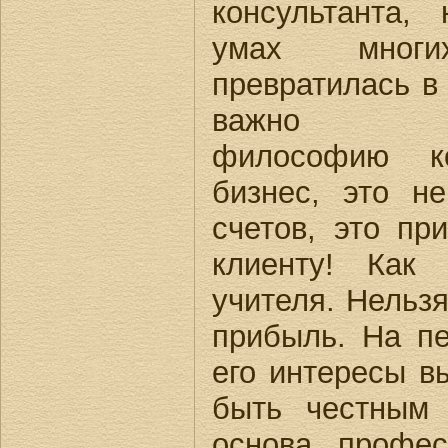
консультанта,
умах мног
превратилась в
важно
философию ко
бизнес, это н
счетов, это пр
клиенту! Как
учителя. Нельзя
прибыль. На пе
его интересы в
быть честным
основа профес