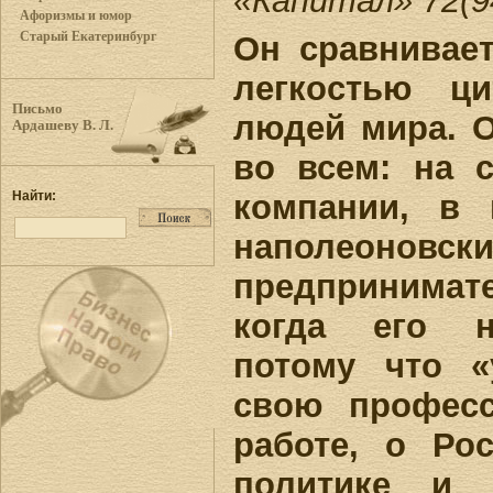
«Капитал» 72(94
Афоризмы и юмор
Старый Екатеринбург
Он сравнивает
легкостью ци
Письмо
людей мира. 
Ардашеву В. Л.
во всем: на с
компании, в 
Найти:
наполеоновски
предпринима
когда его н
потому что «
свою профес
работе, о Ро
политике и 