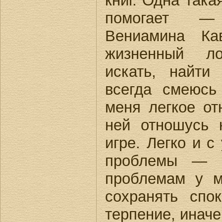
книг. Одна така
помогает —
Вениамина Ка
жизненный ло
искать, найти
всегда смеюсь
меня легкое от
ней отношусь 
игре. Легко и 
проблемы — с
проблемам у м
сохранять спо
терпение, иначе