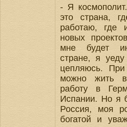
- Я космополи
это страна, г
работаю, где 
новых проекто
мне будет ин
стране, я уеду
цепляюсь. При
можно жить в
работу в Гер
Испании. Но я 
Россия, моя р
богатой и ува