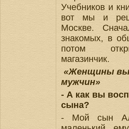
Учебников и кни
вот мы и реш
Москве. Снач
знакомых, в об
потом откр
магазинчик.
«Женщины вы
мужчин»
- А как вы вос
сына?
- Мой сын Ал
маленький, ему