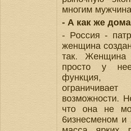
многим мужчина
- А как же дом
- Россия - пат
женщина создан
так. Женщина
просто у нее
функция, 
ограничива
возможности. Но
что она не м
6изнесменом и 
масса ярких 