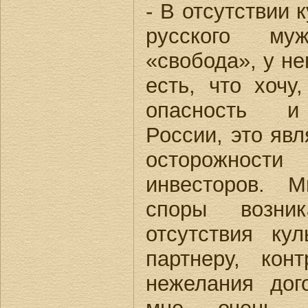
- В отсутствии 
русского му
«свобода», у не
есть, что хочу
опасность и 
России, это явл
осторожнос
инвесторов. М
споры возни
отсутствия ку
партнеру, кон
нежелания дог